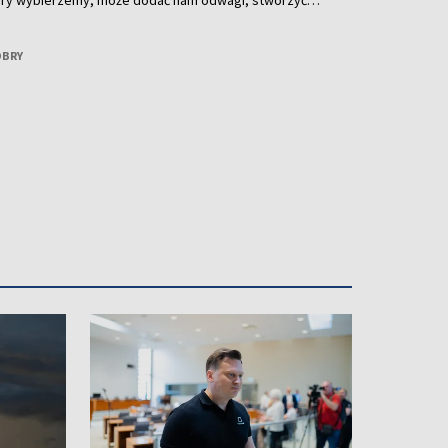
który wybierzemy, może dodać nam odwagi, stworzyć
miętany na cały rok. O tym, jak wybrać perfumy idealne
rozmawiamy z Dianą Podmostko – znawczynią perfum.
OBRY