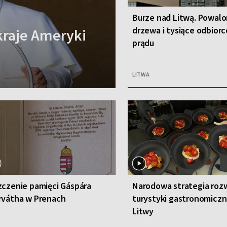
Burze nad Litwą. Powal
drzewa i tysiące odbior
kraje Ameryki
prądu
LITWA
czenie pamięci Gáspára
Narodowa strategia roz
rvátha w Prenach
turystyki gastronomiczn
Litwy