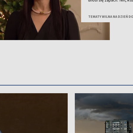
unosi się zapach. Ten, 
nastrój albo zostać zapa
na tę wyjątkową noc, po
TEMATY WILNA NA DZIEŃ D