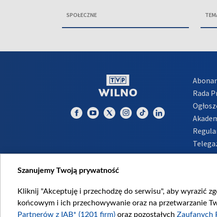
SPOŁECZNE
TEM
Abona
Rada 
Ogłosz
Akadem
Regula
Telega
Inform
Szanujemy Twoją prywatność
Kliknij "Akceptuję i przechodzę do serwisu", aby wyrazić z
końcowym i ich przechowywanie oraz na przetwarzanie Twoi
Partnerów z IAB* (1201 firm)
oraz pozostałych
Zaufanych 