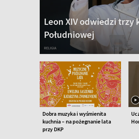
Leon XIV odwiedzi trzy 
Południowej
RELIGIA
Dobra muzyka i wyśmienita
Ucz
kuchnia – na pożegnanie lata
Ho
przy DKP