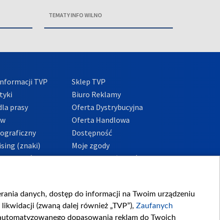
TEMATY INFO WILNO
nformacji TVP
Sklep TVP
tyki
Biuro Reklamy
la prasy
Oferta Dystrybucyjna
ów
Oferta Handlowa
tograficzny
Dostępność
sing (znaki)
Moje zgody
Prywatności
Procedura zgłoszeń
wewnętrznych
przeciwdziałania
m i korupcji
ierania danych, dostęp do informacji na Twoim urządzeniu
likwidacji (zwaną dalej również „TVP”),
Zaufanych
zautomatyzowanego dopasowania reklam do Twoich