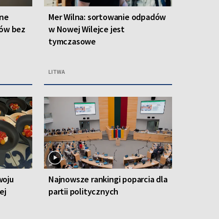
one
Mer Wilna: sortowanie odpadów
ców bez
w Nowej Wilejce jest
tymczasowe
LITWA
woju
Najnowsze rankingi poparcia dla
ej
partii politycznych