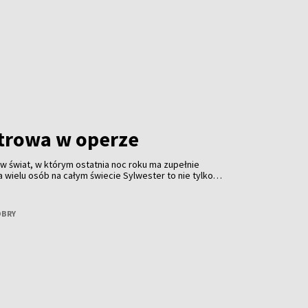
trowa w operze
 w świat, w którym ostatnia noc roku ma zupełnie
a wielu osób na całym świecie Sylwester to nie tylko
akże wieczór spędzony w operze. To tradycja obecna od
łna klasy. Jest z nami Małgorzata Patrycja Minkiel —
oba, która operę zna nie tylko z widowni, ale przede
OBRY