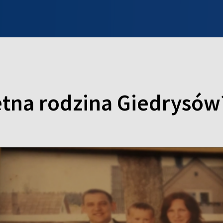
INFO WILNO
WILNO NA DZIEŃ DOBRY
PROGRAMY
ZGŁOŚ
etna rodzina Giedrysów