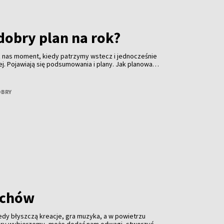
dobry plan na rok?
 z nas moment, kiedy patrzymy wstecz i jednocześnie
ej. Pojawiają się podsumowania i plany. Jak planować
ynać go od presji? Opowie o tym Kamila Daszkiewicz -
, która na co dzień zajmuje się rozwojem osobistym,
 wyzwaniami, które wszyscy znamy aż za dobrze.
OBRY
achów
edy błyszczą kreacje, gra muzyka, a w powietrzu