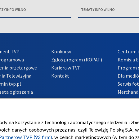
ATY INFO WILNO
TEMATY INFO WILNO
ment TVP
Konkursy
Centrum i
Programowa
Zgłoś program (ROPAT)
Komisja E
enia przetargowe
Kariera w TVP
Program d
ia Telewizyjna
Kontakt
Dla medi
min tvp.pl
Serwis fo
zeta ogłoszenia
Merchandi
acje o nadawcy
Polityka 
Polityka 
nadużycio
gody na korzystanie z technologii automatycznego śledzenia i zb
ch danych osobowych przez nas, czyli Telewizję Polską S.A. w 
Partnerów TVP (93 firm)
, w celach marketingowych (w tym do 