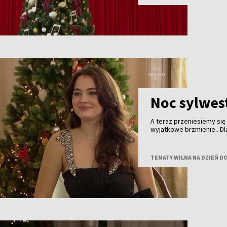
Noc sylwes
A teraz przeniesiemy się
wyjątkowe brzmienie.. Dl
fajerwerki i bale, ale t
pokoleń — elegancka i pe
śpiewaczka, artystka i os
TEMATY WILNA NA DZIEŃ D
wszystkim ze sceny.