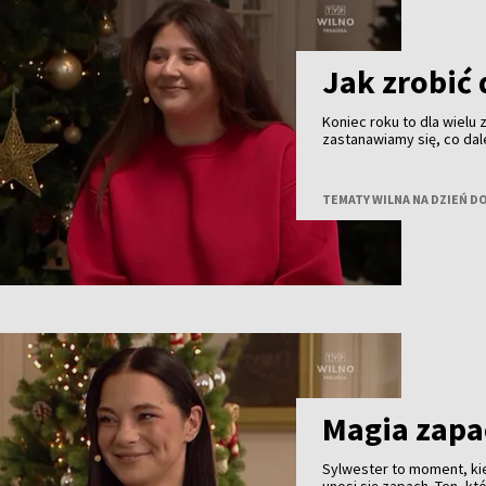
Jak zrobić 
Koniec roku to dla wielu
zastanawiamy się, co dal
kolejny rok, by nie zacz
certyfikowana coacherka
relacjami i codziennymi
TEMATY WILNA NA DZIEŃ D
Magia zap
Sylwester to moment, ki