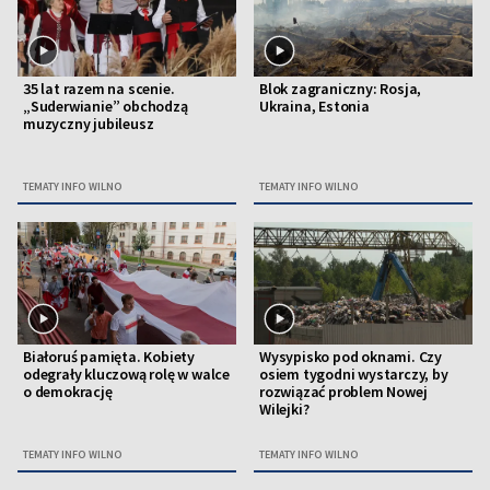
35 lat razem na scenie.
Blok zagraniczny: Rosja,
„Suderwianie” obchodzą
Ukraina, Estonia
muzyczny jubileusz
TEMATY INFO WILNO
TEMATY INFO WILNO
Białoruś pamięta. Kobiety
Wysypisko pod oknami. Czy
odegrały kluczową rolę w walce
osiem tygodni wystarczy, by
o demokrację
rozwiązać problem Nowej
Wilejki?
TEMATY INFO WILNO
TEMATY INFO WILNO