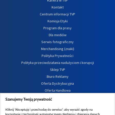
Kariera w TVP
Kontakt
Centrum informacji TVP
Komisja Etyki
Program dla prasy
Dla mediów
Serwis fotograficzny
Merchandising (znaki)
Polityka Prywatności
Polityka przeciwdziałania nadużyciom i korupcji
Sklep TVP
Biuro Reklamy
Oferta Dystrybucyjna
Oferta Handlowa
Dostępność
Szanujemy Twoją prywatność
Moje zgody
Kliknij "Akceptuję i przechodzę do serwisu", aby wyrazić zgody na
Procedura zgłoszeń wewnętrznych
korzystanie z technologii automatycznego śledzenia i zbierania danych,