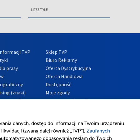
LIFESTYLE
nformacji TVP
Sklep TVP
tyki
Biuro Reklamy
la prasy
Oferta Dystrybucyjna
ów
Oferta Handlowa
tograficzny
Dostępność
sing (znaki)
Moje zgody
Prywatności
Procedura zgłoszeń
wewnętrznych
przeciwdziałania
m i korupcji
ierania danych, dostęp do informacji na Twoim urządzeniu
likwidacji (zwaną dalej również „TVP”),
Zaufanych
zautomatyzowanego dopasowania reklam do Twoich