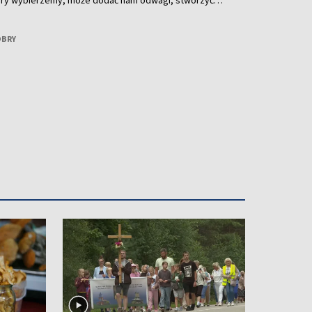
który wybierzemy, może dodać nam odwagi, stworzyć
miętany na cały rok. O tym, jak wybrać perfumy idealne
rozmawiamy z Dianą Podmostko – znawczynią perfum.
OBRY