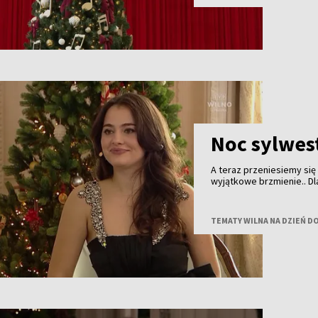
Noc sylwes
A teraz przeniesiemy się
wyjątkowe brzmienie.. Dl
fajerwerki i bale, ale t
pokoleń — elegancka i pe
śpiewaczka, artystka i os
TEMATY WILNA NA DZIEŃ D
wszystkim ze sceny.