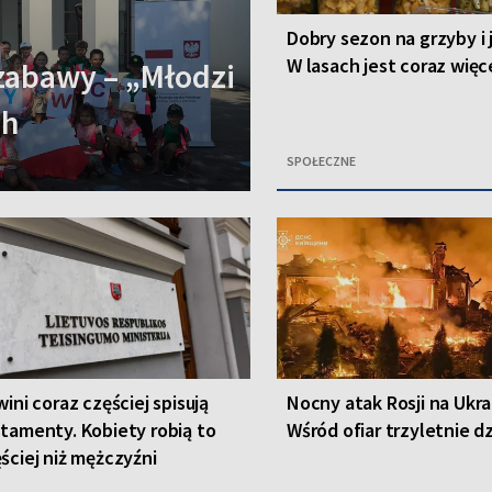
Dobry sezon na grzyby i 
W lasach jest coraz więc
zabawy – „Młodzi
ch
SPOŁECZNE
wini coraz częściej spisują
Nocny atak Rosji na Ukra
tamenty. Kobiety robią to
Wśród ofiar trzyletnie d
ściej niż mężczyźni