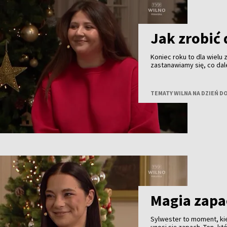
Jak zrobić 
Koniec roku to dla wielu
zastanawiamy się, co dal
kolejny rok, by nie zacz
certyfikowana coacherka
relacjami i codziennymi
TEMATY WILNA NA DZIEŃ D
Magia zap
Sylwester to moment, ki