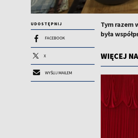
Tym razem w
UDOSTĘPNIJ
była współp
FACEBOOK
WIĘCEJ NA
X
WYŚLIJ MAILEM