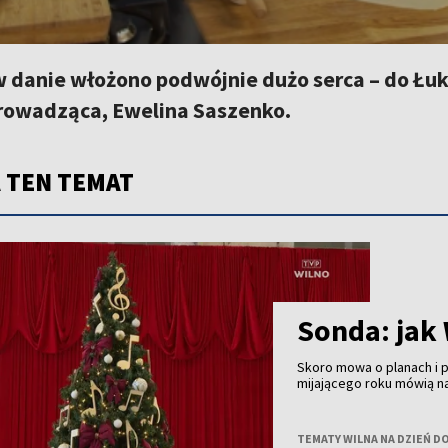
 danie włożono podwójnie dużo serca – do Łu
rowadząca, Ewelina Saszenko.
 TEN TEMAT
Sonda: jak
Skoro mowa o planach i
mijającego roku mówią n
TEMATY WILNA NA DZIEŃ D