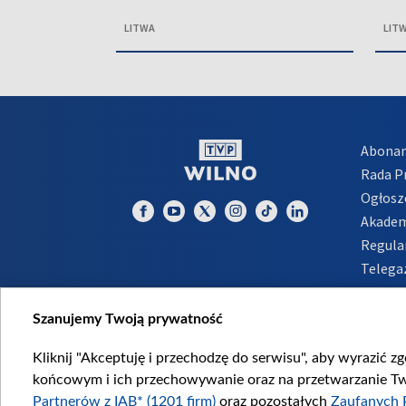
LITWA
LIT
Abona
Rada 
Ogłosz
Akadem
Regula
Telega
Inform
Szanujemy Twoją prywatność
Kliknij "Akceptuję i przechodzę do serwisu", aby wyrazić z
końcowym i ich przechowywanie oraz na przetwarzanie Twoi
Partnerów z IAB* (1201 firm)
oraz pozostałych
Zaufanych 