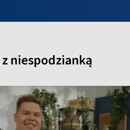
INFO WILNO
WILNO NA DZIEŃ DOBRY
PROGRAMY
ZGŁOŚ
a z niespodzianką