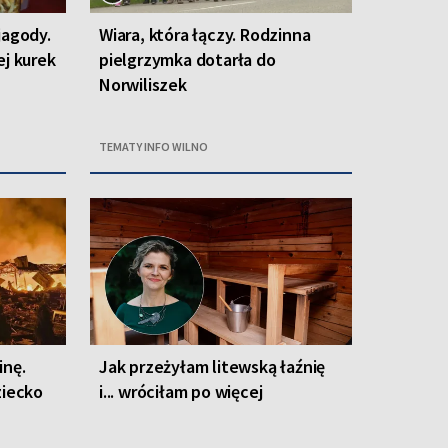
jagody.
Wiara, która łączy. Rodzinna
ej kurek
pielgrzymka dotarła do
Norwiliszek
TEMATY INFO WILNO
inę.
Jak przeżyłam litewską łaźnię
ziecko
i... wróciłam po więcej