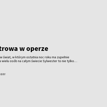
trowa w operze
 w świat, w którym ostatnia noc roku ma zupełnie
a wielu osób na całym świecie Sylwester to nie tylko
akże wieczór spędzony w operze. To tradycja obecna od
łna klasy. Jest z nami Małgorzata Patrycja Minkiel —
oba, która operę zna nie tylko z widowni, ale przede
OBRY