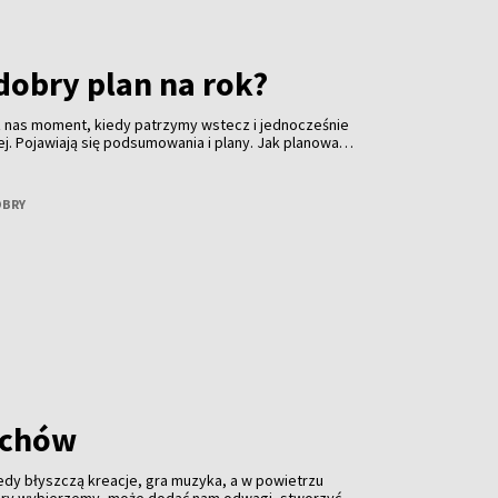
dobry plan na rok?
 z nas moment, kiedy patrzymy wstecz i jednocześnie
ej. Pojawiają się podsumowania i plany. Jak planować
ynać go od presji? Opowie o tym Kamila Daszkiewicz -
, która na co dzień zajmuje się rozwojem osobistym,
 wyzwaniami, które wszyscy znamy aż za dobrze.
OBRY
achów
edy błyszczą kreacje, gra muzyka, a w powietrzu