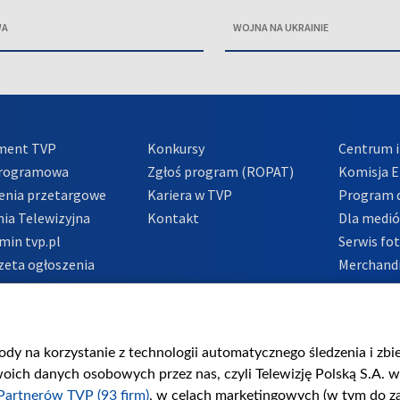
WA
WOJNA NA UKRAINIE
ment TVP
Konkursy
Centrum i
Programowa
Zgłoś program (ROPAT)
Komisja E
enia przetargowe
Kariera w TVP
Program d
ia Telewizyjna
Kontakt
Dla medi
min tvp.pl
Serwis fo
zeta ogłoszenia
Merchandi
acje o nadawcy
Polityka 
Polityka 
nadużycio
gody na korzystanie z technologii automatycznego śledzenia i zb
ch danych osobowych przez nas, czyli Telewizję Polską S.A. w 
Partnerów TVP (93 firm)
, w celach marketingowych (w tym do 