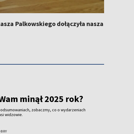
kasza Palkowskiego dołączyła nasza
 Wam minął 2025 rok?
 podsumowaniach, zobaczmy, co o wydarzeniach
asi widzowie.
OBRY