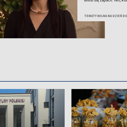
unosi się zapach. Ten, 
nastrój albo zostać zapa
na tę wyjątkową noc, po
TEMATY WILNA NA DZIEŃ D