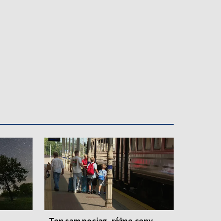
jąc ponad 160 kilometrów w około 55 godzin. Swoje
odopiecznym Fundacji „Cancer Fighters”.
Ten sam pociąg, różne ceny.