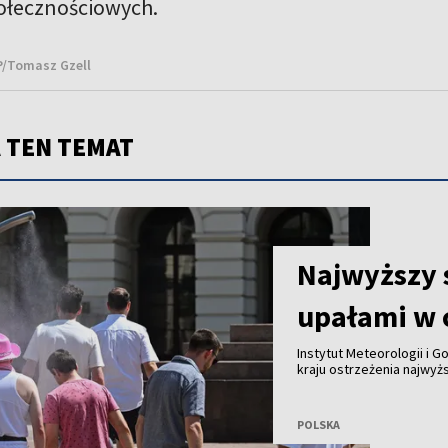
ołecznościowych.
AP/Tomasz Gzell
 TEN TEMAT
Najwyższy 
upałami w c
Instytut Meteorologii i 
kraju ostrzeżenia najwyż
fali upałów. Synoptycy o
miejscami może sięgnąć n
POLSKA