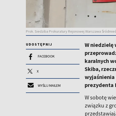
Prok. Siedziba Prokuratury Rejonowej Warszawa Śródmieśc
W niedzielę
UDOSTĘPNIJ
przeprowadz
FACEBOOK
karalnych w
Skiba, rzecz
X
wyjaśnienia 
prezydenta 
WYŚLIJ MAILEM
W sobotę wie
związku z gr
przedstawiaj