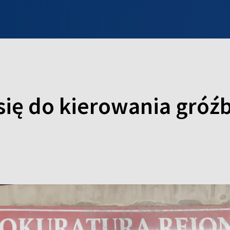
INFO WILNO
WILNO NA DZIEŃ DOBRY
PROGRAMY
ZGŁOŚ
 się do kierowania gró