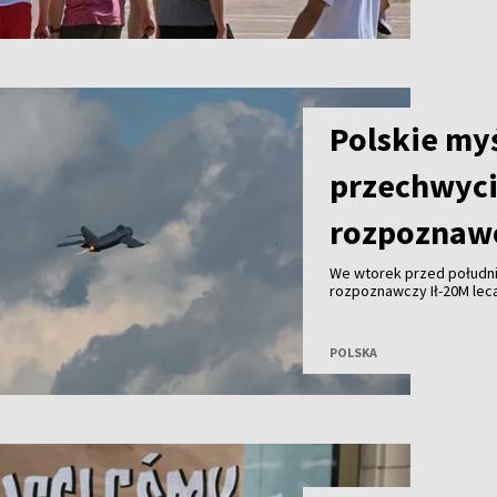
Polskie my
przechwyci
rozpoznaw
We wtorek przed południ
rozpoznawczy Ił-20M lec
obrony narodowej Władys
doszło 56 kilometrów na
POLSKA