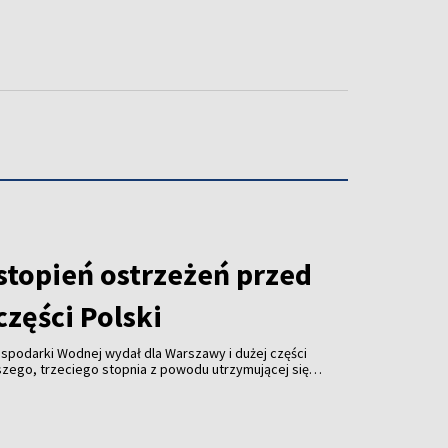
stopień ostrzeżeń przed
zęści Polski
Gospodarki Wodnej wydał dla Warszawy i dużej części
szego, trzeciego stopnia z powodu utrzymującej się
strzegają, że w najbliższych dniach temperatura
awet 40 st. C.