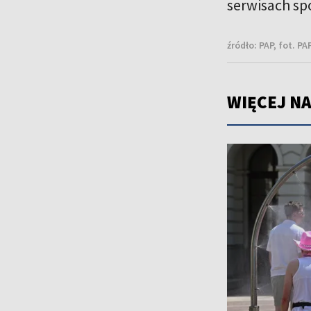
serwisach sp
źródło:
PAP, fot. P
WIĘCEJ NA