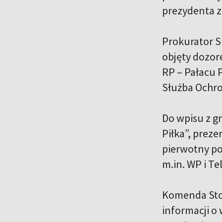
prezydenta 
Prokurator S
objęty dozor
RP – Pałacu 
Służba Ochr
Do wpisu z g
Piłka”, prez
pierwotny po
m.in. WP i Te
Komenda Stoł
informacji o 