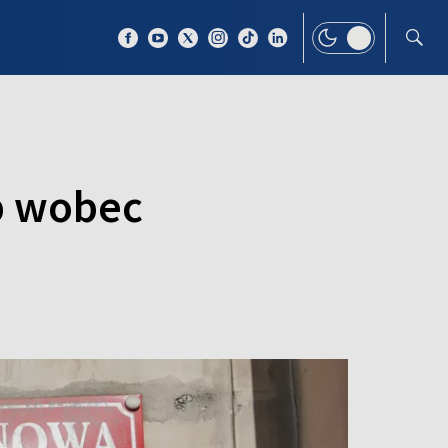
 TEMAT
WIĘCEJ
źb wobec