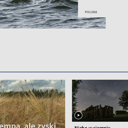
Bałtyckie wpław, pokonu
osiągnięcie dedykował p
POLSKA
empa, ale zyski
Niebo w sierpniu