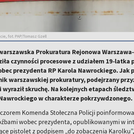
ie, fot. PAP/Tomasz Gzell
 warszawska Prokuratura Rejonowa Warszawa
iła czynności procesowe z udziałem 19-latka 
obec prezydenta RP Karola Nawrockiego. Jak p
nik warszawskiej prokuratury, podejrzany przyz
i wyraził skruchę. Na kolejnych etapach śledz
Nawrockiego w charakterze pokrzywdzonego.
czorem Komenda Stołeczna Policji poinformowa
oźbami wobec prezydenta, opublikowanymi w inte
ące pistolet z podpisem „do zobaczenia Karolku”