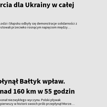
cia dla Ukrainy w całej
odzi i Słupsku odbyły się demonstracje solidarności z
testowali przeciwko rosnącym napięciom między
z apelowali o walkę z ksenofobią i dezinformacją.
płynął Bałtyk wpław.
nad 160 km w 55 godzin
konał niezwykłego wyczynu. Polski pływak
pierwszy w historii swoich prób przepłynął Morze