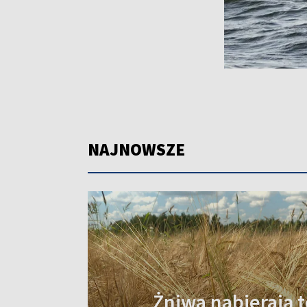
NAJNOWSZE
Żniwa nabierają t