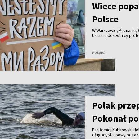
Wiece popar
Polsce
W Warszawie, Poznaniu, Ł
Ukrainą. Uczestnicy pro
Polakami i Ukraińcami ora
POLSKA
Polak prze
Pokonał po
Bartłomiej Kubkowski do
długodystansowy po raz 