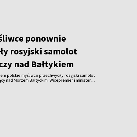
śliwce ponownie
ły rosyjski samolot
czy nad Bałtykiem
em polskie myśliwce przechwyciły rosyjski samolot
ący nad Morzem Bałtyckim. Wicepremier i minister
ław Kosiniak-Kamysz poinformował, że do incydentu
 północny zachód od Koszalina.