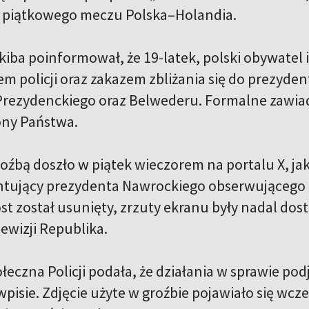
z piątkowego meczu Polska–Holandia.
kiba poinformował, że 19-latek, polski obywatel 
em policji oraz zakazem zbliżania się do prezyde
Prezydenckiego oraz Belwederu. Formalne zawiad
ony Państwa.
roźbą doszło w piątek wieczorem na portalu X, ja
entujący prezydenta Nawrockiego obserwująceg
st został usunięty, zrzuty ekranu były nadal do
lewizji Republika.
eczna Policji podała, że działania w sprawie po
wpisie. Zdjęcie użyte w groźbie pojawiało się wcz