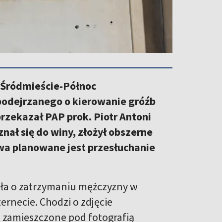
-Śródmieście-Północ
podejrzanego o kierowanie gróźb
rzekazał PAP prok. Piotr Antoni
nał się do winy, złożył obszerne
twa planowane jest przesłuchanie
ła o zatrzymaniu mężczyzny w
rnecie. Chodzi o zdjęcie
, zamieszczone pod fotografią