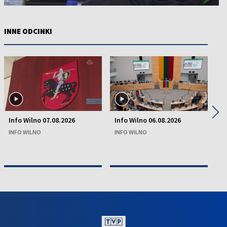
INNE ODCINKI
◀
▶
Info Wilno 07.08.2026
Info Wilno 06.08.2026
In
INFO WILNO
INFO WILNO
IN