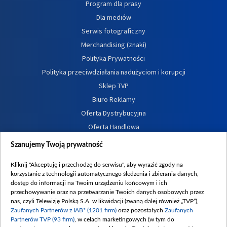
Program dla prasy
Dla mediów
Serwis fotograficzny
Merchandising (znaki)
Polityka Prywatności
Polityka przeciwdziałania nadużyciom i korupcji
Sklep TVP
Biuro Reklamy
Oferta Dystrybucyjna
Oferta Handlowa
Dostępność
Szanujemy Twoją prywatność
Moje zgody
Kliknij "Akceptuję i przechodzę do serwisu", aby wyrazić zgody na
Procedura zgłoszeń wewnętrznych
korzystanie z technologii automatycznego śledzenia i zbierania danych,
dostęp do informacji na Twoim urządzeniu końcowym i ich
przechowywanie oraz na przetwarzanie Twoich danych osobowych przez
nas, czyli Telewizję Polską S.A. w likwidacji (zwaną dalej również „TVP”),
Zaufanych Partnerów z IAB* (1201 firm)
oraz pozostałych
Zaufanych
Partnerów TVP (93 firm)
, w celach marketingowych (w tym do