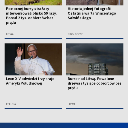
Po nocnej burzy strażacy
Historia jednej fotografii.
interweniowali blisko 50 razy.
Ostatnia warta Wincentego
Ponad 2 tys. odbiorców bez
Salwińskiego
prądu
LITWA
SPOŁECZNE
Leon XIV odwiedzi trzy kraje
Burze nad Litwą. Powalone
Ameryki Południowej
drzewa i tysiące odbiorców bez
prądu
RELIGIA
LITWA