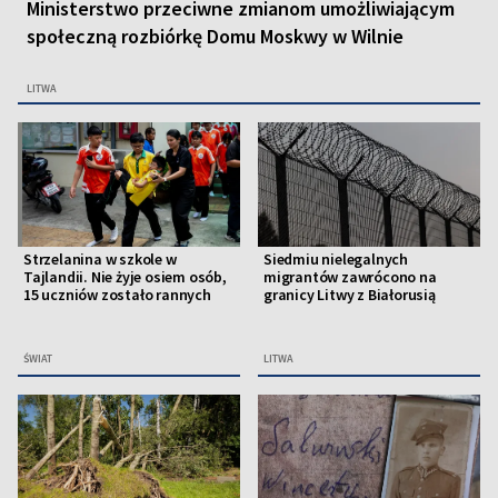
Ministerstwo przeciwne zmianom umożliwiającym
społeczną rozbiórkę Domu Moskwy w Wilnie
LITWA
Strzelanina w szkole w
Siedmiu nielegalnych
Tajlandii. Nie żyje osiem osób,
migrantów zawrócono na
15 uczniów zostało rannych
granicy Litwy z Białorusią
ŚWIAT
LITWA