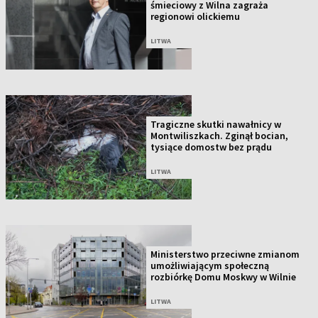
śmieciowy z Wilna zagraża
regionowi olickiemu
LITWA
Tragiczne skutki nawałnicy w
Montwiliszkach. Zginął bocian,
tysiące domostw bez prądu
LITWA
Ministerstwo przeciwne zmianom
umożliwiającym społeczną
rozbiórkę Domu Moskwy w Wilnie
LITWA