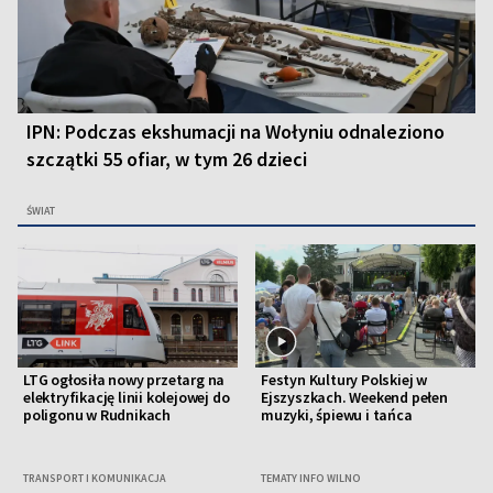
IPN: Podczas ekshumacji na Wołyniu odnaleziono
szczątki 55 ofiar, w tym 26 dzieci
ŚWIAT
LTG ogłosiła nowy przetarg na
Festyn Kultury Polskiej w
elektryfikację linii kolejowej do
Ejszyszkach. Weekend pełen
poligonu w Rudnikach
muzyki, śpiewu i tańca
TRANSPORT I KOMUNIKACJA
TEMATY INFO WILNO