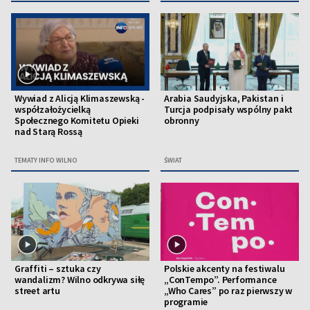
Wywiad z Alicją Klimaszewską -
Arabia Saudyjska, Pakistan i
współzałożycielką
Turcja podpisały wspólny pakt
Społecznego Komitetu Opieki
obronny
nad Starą Rossą
TEMATY INFO WILNO
ŚWIAT
Graffiti – sztuka czy
Polskie akcenty na festiwalu
wandalizm? Wilno odkrywa siłę
„ConTempo”. Performance
street artu
„Who Cares” po raz pierwszy w
programie