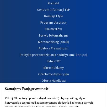
Kontakt
Centrum informacji TVP
Komisja Etyki
Program dla prasy
Dla mediów
Serwis fotograficzny
Merchandising (znaki)
Polityka Prywatności
Polityka przeciwdziałania nadużyciom i korupcji
Sklep TVP
Biuro Reklamy
Oferta Dystrybucyjna
Oferta Handlowa
Dostępność
Szanujemy Twoją prywatność
Moje zgody
Kliknij "Akceptuję i przechodzę do serwisu", aby wyrazić zgody na
Procedura zgłoszeń wewnętrznych
korzystanie z technologii automatycznego śledzenia i zbierania danych,