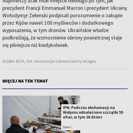
Najnowszy atak miał miejsce niedługo po tym, jak
prezydent Francji Emmanuel Macron i prezydent Ukrainy
Wołodymyr Zełenski podpisali porozumienie o zakupie
przez Kijów nawet 100 myśliwców i dodatkowego
wyposażenia, w tym dronów. Ukraińskie władze
podkreślają, że wzmocnienie obrony powietrznej staje
się pilniejsze niż kiedykolwiek.
źródło:
ELTA, fot. Kostiantyn Liberov/Getty Images
WIĘCEJ NA TEN TEMAT
IPN: Podczas ekshumacji na
Wołyniu odnaleziono szczątki 55
ofiar, w tym 26 dzieci
ŚWIAT