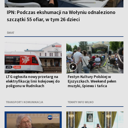
IPN: Podczas ekshumacji na Wołyniu odnaleziono
szczątki 55 ofiar, w tym 26 dzieci
ŚWIAT
LTG ogłosiła nowy przetarg na
Festyn Kultury Polskiej w
elektryfikację linii kolejowej do
Ejszyszkach. Weekend pełen
poligonu w Rudnikach
muzyki, śpiewu i tańca
TRANSPORT I KOMUNIKACJA
TEMATY INFO WILNO