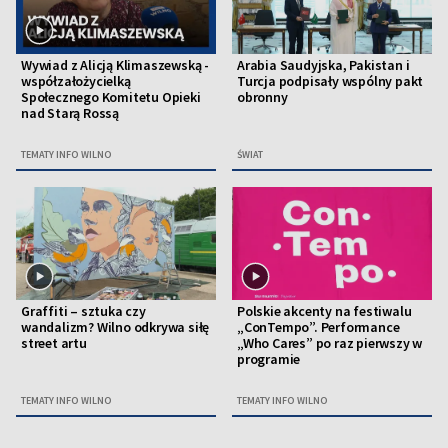
Wywiad z Alicją Klimaszewską -
Arabia Saudyjska, Pakistan i
współzałożycielką
Turcja podpisały wspólny pakt
Społecznego Komitetu Opieki
obronny
nad Starą Rossą
TEMATY INFO WILNO
ŚWIAT
Graffiti – sztuka czy
Polskie akcenty na festiwalu
wandalizm? Wilno odkrywa siłę
„ConTempo”. Performance
street artu
„Who Cares” po raz pierwszy w
programie
TEMATY INFO WILNO
TEMATY INFO WILNO