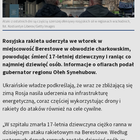
Ataki z ostatnich dni są częścią szerszej ofensywy rosyjskich sił w regionach wschodnich,
fot. Kostiantyn Liberov/Getty Images
Rosyjska rakieta uderzyła we wtorek w
miejscowość Berestowe w obwodzie charkowskim,
powodując śmierć 17-letniej dziewczyny i raniąc co
najmniej dziewięć osób. Informacje o ofiarach podał
gubernator regionu Ołeh Synehubow.
Ukraińskie władze podkreślają, że wraz ze zbliżającą się
zimą Rosja nasila uderzenia na infrastrukturę
energetyczną, coraz częściej wykorzystując drony i
rakiety do ataków również na cele cywilne.
„W szpitalu zmarła 17-letnia dziewczyna ciężko ranna w
dzisiejszym ataku rakietowym na Berestowe. Według
wstępnych danych rannych zostało dziewięć osób, w