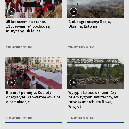
35 lat razem na scenie.
Blok zagraniczny: Rosja,
„Suderwianie” obchodzą
Ukraina, Estonia
muzyczny jubileusz
TEMATY INFO WILNO
TEMATY INFO WILNO
Białoruś pamięta. Kobiety
Wysypisko pod oknami. Czy
odegrały kluczową rolę w walce
osiem tygodni wystarczy, by
o demokrację
rozwiązać problem Nowej
Wilejki?
TEMATY INFO WILNO
TEMATY INFO WILNO