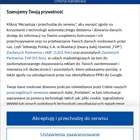
Oferta Handlowa
Dostępność
Szanujemy Twoją prywatność
Moje zgody
Kliknij "Akceptuję i przechodzę do serwisu", aby wyrazić zgody na
Procedura zgłoszeń wewnętrznych
korzystanie z technologii automatycznego śledzenia i zbierania danych,
dostęp do informacji na Twoim urządzeniu końcowym i ich
przechowywanie oraz na przetwarzanie Twoich danych osobowych przez
nas, czyli Telewizję Polską S.A. w likwidacji (zwaną dalej również „TVP”),
Zaufanych Partnerów z IAB* (1201 firm)
oraz pozostałych
Zaufanych
Partnerów TVP (93 firm)
, w celach marketingowych (w tym do
zautomatyzowanego dopasowania reklam do Twoich zainteresowań i
mierzenia ich skuteczności) i pozostałych, które wskazujemy poniżej, a
także zgody na udostępnianie przez nas identyfikatora PPID do Google.
Twoje dane osobowe zbierane podczas odwiedzania przez Ciebie naszych
poszczególnych serwisów
zwanych dalej „Portalem”, w tym informacje
zapisywane za pomocą technologii takich jak: pliki cookie, sygnalizatory
WWW lub innych podobnych technologii umożliwiających świadczenie
dopasowanych i bezpiecznych usług, personalizację treści oraz reklam,
udostępnianie funkcji mediów społecznościowych oraz analizowanie ruchu
Akceptuję i przechodzę do serwisu
w Internecie.
Twoje dane osobowe zbierane podczas odwiedzania przez Ciebie
Ustawienia zaawansowane
poszczególnych serwisów
na Portalu, takie jak adresy IP, identyfikatory