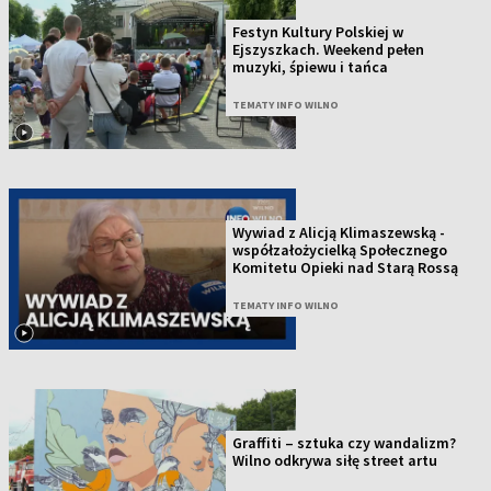
Festyn Kultury Polskiej w
Ejszyszkach. Weekend pełen
muzyki, śpiewu i tańca
TEMATY INFO WILNO
Wywiad z Alicją Klimaszewską -
współzałożycielką Społecznego
Komitetu Opieki nad Starą Rossą
TEMATY INFO WILNO
Graffiti – sztuka czy wandalizm?
Wilno odkrywa siłę street artu