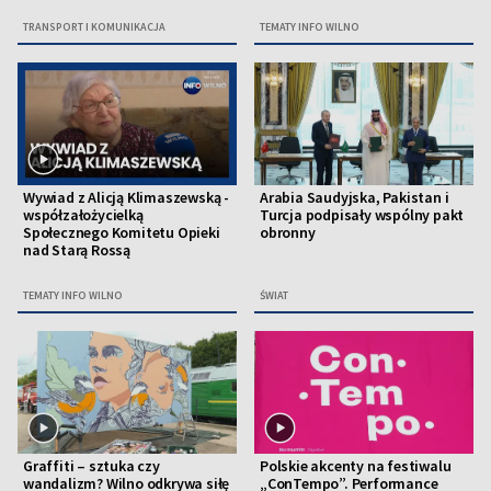
TRANSPORT I KOMUNIKACJA
TEMATY INFO WILNO
Wywiad z Alicją Klimaszewską -
Arabia Saudyjska, Pakistan i
współzałożycielką
Turcja podpisały wspólny pakt
Społecznego Komitetu Opieki
obronny
nad Starą Rossą
TEMATY INFO WILNO
ŚWIAT
Graffiti – sztuka czy
Polskie akcenty na festiwalu
wandalizm? Wilno odkrywa siłę
„ConTempo”. Performance