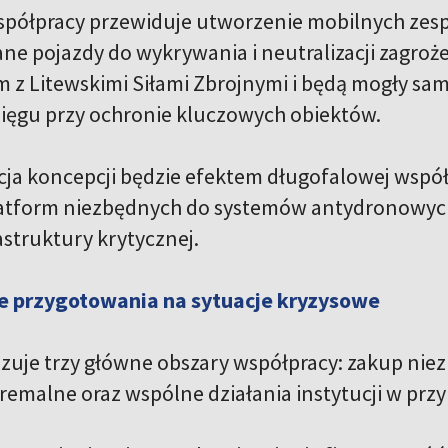
spółpracy przewiduje utworzenie mobilnych ze
e pojazdy do wykrywania i neutralizacji zagroż
em z Litewskimi Siłami Zbrojnymi i będą mogły sa
sięgu przy ochronie kluczowych obiektów.
acja koncepcji będzie efektem długofalowej wsp
platform niezbędnych do systemów antydronowyc
astruktury krytycznej.
 przygotowania na sytuacje kryzysowe
je trzy główne obszary współpracy: zakup nie
tremalne oraz wspólne działania instytucji w prz