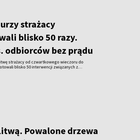
urzy strażacy
ali blisko 50 razy.
s. odbiorców bez prądu
 Litwę strażacy od czwartkowego wieczoru do
owali blisko 50 interwencji związanych z
ług wstępnych informacji nikt nie ucierpiał, jednak
ów wciąż pozostaje bez dostaw energii elektrycznej.
Litwą. Powalone drzewa