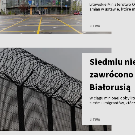
Litewskie Ministerstwo O
zmian w ustawie, które 
Wilnie przy wsparciu pry
przed ryzykiem nadużyć, k
LITWA
Siedmiu ni
zawrócono 
Białorusią
W ciągu minionej doby li
siedmiu migrantów, którz
Białorusią. Od początku 
LITWA