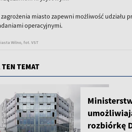
zagrożenia miasto zapewni możliwość udziału pr
adaniami operacyjnymi.
asta Wilno, fot. VST
 TEN TEMAT
NOWOŚĆ
Ministerst
umożliwiaj
rozbiórkę 