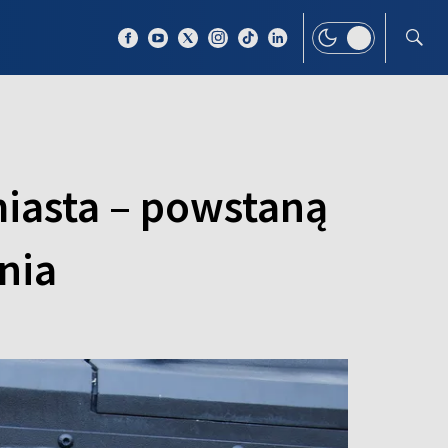
 TEMAT
WIĘCEJ
miasta – powstaną
nia