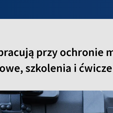
INFO WILNO
WILNO NA DZIEŃ DOBRY
PROGRAMY
ZGŁOŚ
pracują przy ochronie 
we, szkolenia i ćwicze