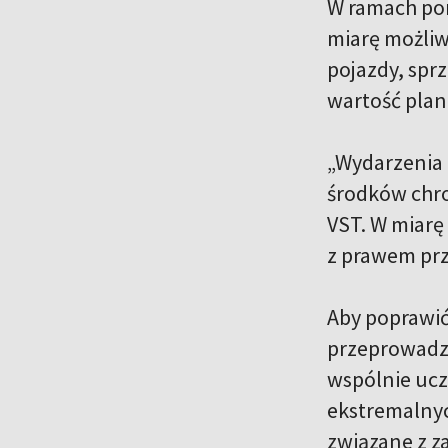
W ramach por
miarę możliw
pojazdy, spr
wartość plan
„Wydarzenia 
środków chro
VST. W miarę
z prawem prz
Aby poprawić
przeprowadza
wspólnie ucz
ekstremalnyc
związane z 