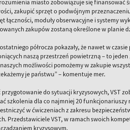
ozumienia miasto zobowiązuje się finansować śr
ości, zakupić sprzęt o podwójnym przeznaczeni
zęt łączności, moduły obserwacyjne i systemy wy
owanych zakupów zostaną określone w planie dz
ostatniego półrocza pokazały, że nawet w czasie
niących naszą przestrzeń powietrzną – to jeden
 naszych możliwości pomożemy w zakupie wszyst
ekażemy je państwu” – komentuje mer.
 przygotowanie do sytuacji kryzysowych, VST zob
ć szkolenia dla co najmniej 20 funkcjonariuszy m
estniczyć w ćwiczeniach z zakresu bezpieczeństwa 
h. Przedstawiciele VST, w ramach swoich kompete
zarządzaniem kryzysowym.