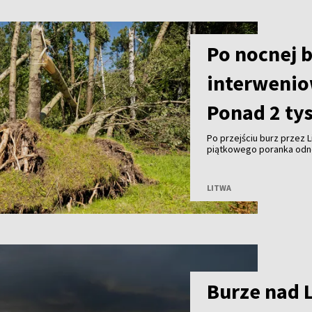
Po nocnej b
interweniow
Ponad 2 ty
Po przejściu burz przez
piątkowego poranka odnot
powalonymi drzewami. Wed
około 2,2 tys. mieszkańc
LITWA
Burze nad 