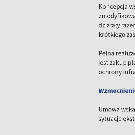
Koncepcja w
zmodyfikowan
działały raz
krótkiego za
Pełna realiz
jest zakup 
ochrony infr
Wzmocnienie
Umowa wskazu
sytuacje eks