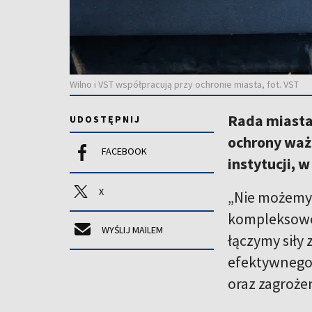
Wilno i VST współpracują przy ochronie miasta, fot. VST
Rada miasta
UDOSTĘPNIJ
ochrony waż
FACEBOOK
instytucji,
X
„Nie możemy
kompleksowo 
WYŚLIJ MAILEM
łączymy siły 
efektywnego 
oraz zagroże