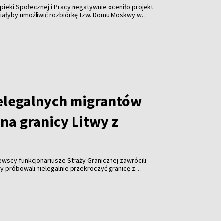
pieki Społecznej i Pracy negatywnie oceniło projekt
miałyby umożliwić rozbiórkę tzw. Domu Moskwy w
watnych firm w formie darowizny. Resort ostrzega
orupcji i ograniczenia konkurencji.
elegalnych migrantów
na granicy Litwy z
tewscy funkcjonariusze Straży Granicznej zawrócili
y próbowali nielegalnie przekroczyć granicę z
roku odnotowano już ponad tysiąc takich prób.