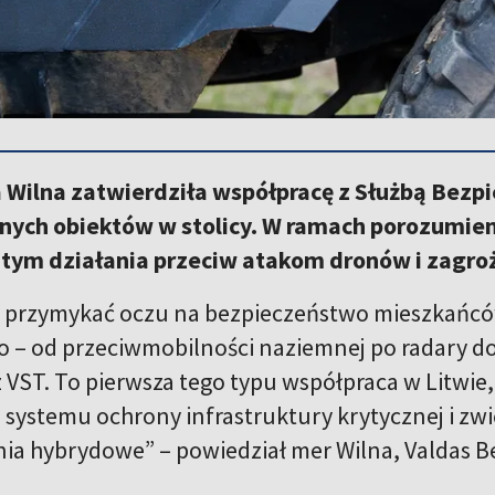
 Wilna zatwierdziła współpracę z Służbą Bezp
nych obiektów w stolicy. W ramach porozumien
 w tym działania przeciw atakom dronów i zag
 przymykać oczu na bezpieczeństwo mieszkańców
– od przeciwmobilności naziemnej po radary d
z VST. To pierwsza tego typu współpraca w Litwie
systemu ochrony infrastruktury krytycznej i zw
nia hybrydowe” – powiedział mer Wilna, Valdas 