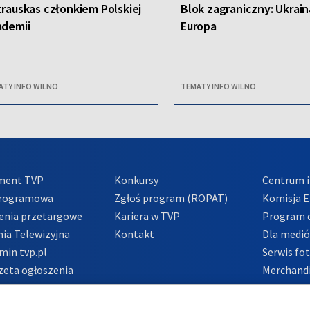
rauskas członkiem Polskiej
Blok zagraniczny: Ukrain
ademii
Europa
ATY INFO WILNO
TEMATY INFO WILNO
ment TVP
Konkursy
Centrum i
Programowa
Zgłoś program (ROPAT)
Komisja E
enia przetargowe
Kariera w TVP
Program d
ia Telewizyjna
Kontakt
Dla medi
min tvp.pl
Serwis fo
zeta ogłoszenia
Merchandi
acje o nadawcy
Polityka 
Polityka 