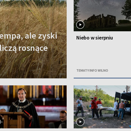
empa, ale zyski
Niebo w sierpniu
 liczą rosnące
TEMATY INFO WILNO