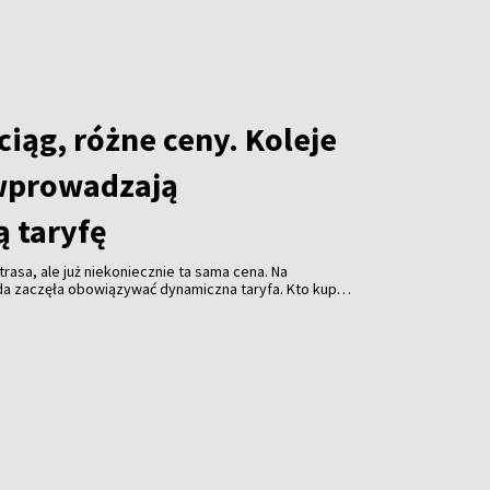
iąg, różne ceny. Koleje
wprowadzają
 taryfę
rasa, ale już niekoniecznie ta sama cena. Na
da zaczęła obowiązywać dynamiczna taryfa. Kto kupi
niej. Kto zostawi decyzję na ostatnią chwilę - za
acić więcej.