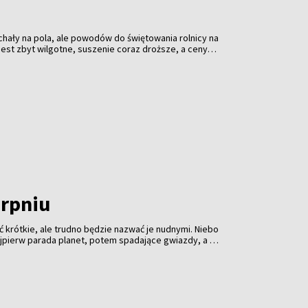
hały na pola, ale powodów do świętowania rolnicy na
o jest zbyt wilgotne, suszenie coraz droższe, a ceny
roczne żniwa dopiero nabierają tempa, ale kalkulatory
cują na pełnych obrotach. I pokazują, że zboże
koniecznie.
erpniu
 krótkie, ale trudno będzie nazwać je nudnymi. Niebo
jpierw parada planet, potem spadające gwiazdy, a na
nie słońca. Profesjonalny sprzęt może pomóc, ale
 ciemność i cierpliwość.