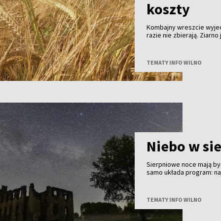
koszty
Kombajny wreszcie wyjec
razie nie zbierają. Ziarn
skupu coraz niższe. Tego
w gospodarstwach już pra
można zebrać. Zysk - nie
TEMATY INFO WILNO
Niebo w si
Sierpniowe noce mają być
samo układa program: na
finał - częściowe zaćmie
znacznie ważniejsze będą
TEMATY INFO WILNO