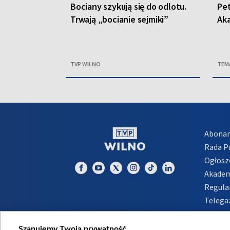
Bociany szykują się do odlotu.
Pet
Trwają „bocianie sejmiki”
Ak
TVP WILNO
TEM
Abona
Rada 
Ogłosz
Akadem
Regula
Telega
Inform
Szanujemy Twoją prywatność