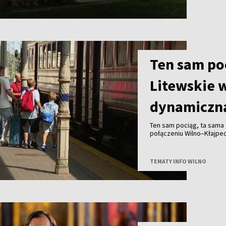
Ten sam poc
Litewskie 
dynamiczną
Ten sam pociąg, ta sama t
połączeniu Wilno–Kłajpe
bilet wcześniej, zapłaci m
spontaniczność może zapł
TEMATY INFO WILNO