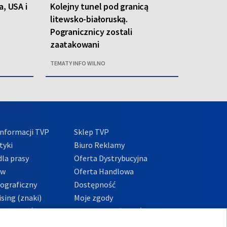
a, USA i
Kolejny tunel pod granicą
litewsko-białoruską.
Pogranicznicy zostali
zaatakowani
TEMATY INFO WILNO
nformacji TVP
Sklep TVP
tyki
Biuro Reklamy
la prasy
Oferta Dystrybucyjna
ów
Oferta Handlowa
tograficzny
Dostępność
sing (znaki)
Moje zgody
Prywatności
Procedura zgłoszeń
wewnętrznych
przeciwdziałania