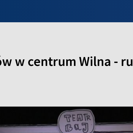
INFO WILNO
WILNO NA DZIEŃ DOBRY
PROGRAMY
ZGŁOŚ
ów w centrum Wilna - ru