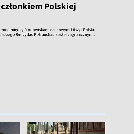
 członkiem Polskiej
ny most między środowiskami naukowymi Litwy i Polski.
eńskiego Rimvydas Petrauskas został zagranicznym
mii Umiejętności.