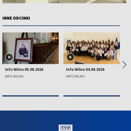
INNE ODCINKI
◀
▶
Info Wilno 05.08.2026
Info Wilno 04.08.2026
In
INFO WILNO
INFO WILNO
IN