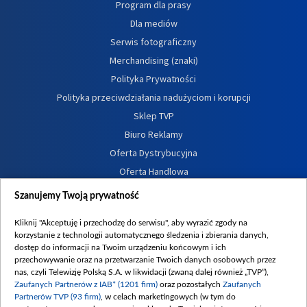
Program dla prasy
Dla mediów
Serwis fotograficzny
Merchandising (znaki)
Polityka Prywatności
Polityka przeciwdziałania nadużyciom i korupcji
Sklep TVP
Biuro Reklamy
Oferta Dystrybucyjna
Oferta Handlowa
Dostępność
Szanujemy Twoją prywatność
Moje zgody
Kliknij "Akceptuję i przechodzę do serwisu", aby wyrazić zgody na
Procedura zgłoszeń wewnętrznych
korzystanie z technologii automatycznego śledzenia i zbierania danych,
dostęp do informacji na Twoim urządzeniu końcowym i ich
przechowywanie oraz na przetwarzanie Twoich danych osobowych przez
nas, czyli Telewizję Polską S.A. w likwidacji (zwaną dalej również „TVP”),
Zaufanych Partnerów z IAB* (1201 firm)
oraz pozostałych
Zaufanych
Partnerów TVP (93 firm)
, w celach marketingowych (w tym do