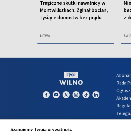
Tragiczne skutki nawałnicy w
Nie
Montwiliszkach. Zginął bocian,
bez
tysiące domostw bez prądu
z d
LITWA
ŚWI
Abona
Rada 
Ogłosz
Akadem
Regula
Telega
Inform
Szanujemy Twoją prywatność