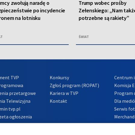
mcy zwołują naradę o
Trump wobec prośby
pieczeństwie po incydencie
Zełenskiego: „Nam takż
ronem na lotnisku
potrzebne są rakiety”
AT
ŚWIAT
ment TVP
Konkursy
Centrum i
Programowa
Zgłoś program (ROPAT)
Komisja E
enia przetargowe
Kariera w TVP
Program d
ia Telewizyjna
Kontakt
Dla medi
min tvp.pl
Serwis fo
zeta ogłoszenia
Merchandi
acje o nadawcy
Polityka 
Polityka 