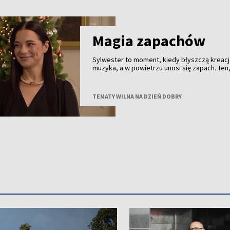
które wszyscy znamy aż za dobrze.
Magia zapachów
Sylwester to moment, kiedy błyszczą kreacj
muzyka, a w powietrzu unosi się zapach. Ten,
wybierzemy, może dodać nam odwagi, stwo
nastrój albo zostać zapamiętany na cały rok.
jak wybrać perfumy idealne na tę wyjątkową 
TEMATY WILNA NA DZIEŃ DOBRY
porozmawiamy z Dianą Podmostko – znawcz
perfum.