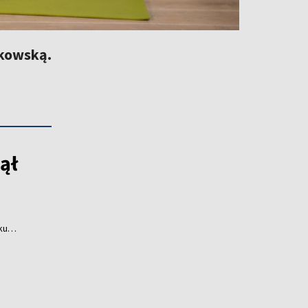
tkowską.
ął
ku