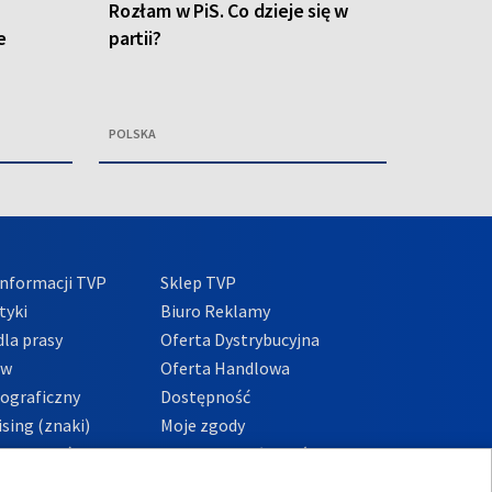
Rozłam w PiS. Co dzieje się w
e
partii?
POLSKA
nformacji TVP
Sklep TVP
tyki
Biuro Reklamy
la prasy
Oferta Dystrybucyjna
ów
Oferta Handlowa
tograficzny
Dostępność
sing (znaki)
Moje zgody
Prywatności
Procedura zgłoszeń
wewnętrznych
przeciwdziałania