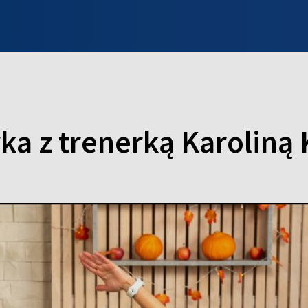
INFO WILNO
WILNO NA DZIEŃ DOBRY
PROGRAMY
ZGŁOŚ
ka z trenerką Karoliną