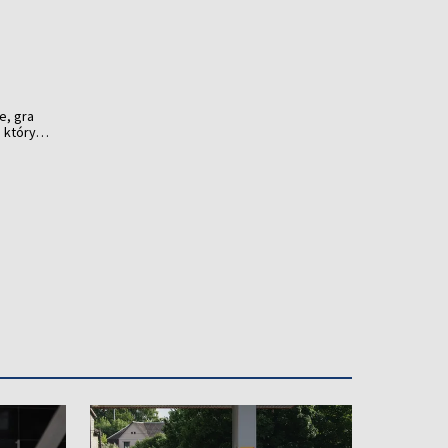
e, gra
 który
rzyć
 O tym,
noc,
ynią