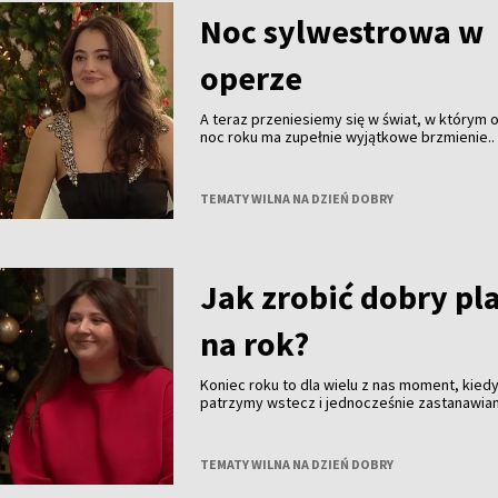
Noc sylwestrowa w
operze
A teraz przeniesiemy się w świat, w którym o
noc roku ma zupełnie wyjątkowe brzmienie.. 
wielu osób na całym świecie Sylwester to nie
fajerwerki i bale, ale także wieczór spędzon
operze. To tradycja obecna od pokoleń — e
TEMATY WILNA NA DZIEŃ DOBRY
i pełna klasy. Jest z nami Małgorzata Patrycja
— śpiewaczka, artystka i osoba, która operę
tylko z widowni, ale przede wszystkim ze sc
Jak zrobić dobry pl
na rok?
Koniec roku to dla wielu z nas moment, kied
patrzymy wstecz i jednocześnie zastanawiam
co dalej. Pojawiają się podsumowania i plany.
planować kolejny rok, by nie zaczynać go od 
Opowie o tym Kamila Daszkiewicz - certyfik
TEMATY WILNA NA DZIEŃ DOBRY
coacherka, która na co dzień zajmuje się r
osobistym, relacjami i codziennymi wyzwani