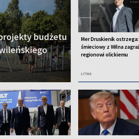
projekty budżetu
Mer Druskienik ostrzega:
śmieciowy z Wilna zagra
wileńskiego
regionowi olickiemu
LITWA