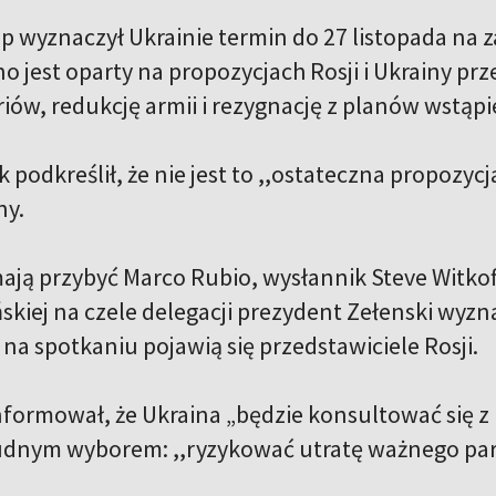
 wyznaczył Ukrainie termin do 27 listopada na 
o jest oparty na propozycjach Rosji i Ukrainy pr
riów, redukcję armii i rezygnację z planów wstąp
podkreślił, że nie jest to ,,ostateczna propozycja
ny.
ą przybyć Marco Rubio, wysłannik Steve Witkoff i
skiej na czele delegacji prezydent Zełenski wyzn
na spotkaniu pojawią się przedstawiciele Rosji.
nformował, że Ukraina „będzie konsultować się z p
rudnym wyborem: ,,ryzykować utratę ważnego part