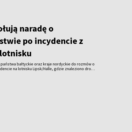
łują naradę o
stwie po incydencie z
lotnisku
, państwa bałtyckie oraz kraje nordyckie do rozmów o
encie na lotnisku Lipsk/Halle, gdzie znaleziono drona
 Spotkanie ma odbyć się pod koniec sierpnia.