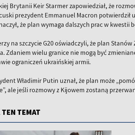
kiej Brytanii Keir Starmer zapowiedział, że roz
cuski prezydent Emmanuel Macron potwierdził udzi
znaczył, że plan wymaga dalszych prac w kwestii
erzy na szczycie G20 oświadczyli, że plan Stanó
. Zdaniem wielu granice nie mogą być zmieniane s
wie ograniczeń ukraińskiej armii.
zydent Władimir Putin uznał, że plan może „pom
”, ale jeśli rozmowy z Kijowem zostaną przerwane
 TEN TEMAT