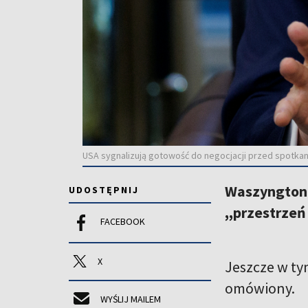
USA sygnalizują gotowość do negocjacji przed spotkani
Waszyngton 
UDOSTĘPNIJ
,,przestrzeń
FACEBOOK
X
Jeszcze w ty
omówiony.
WYŚLIJ MAILEM