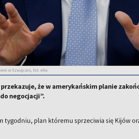
em w Szwajcarii, fot. elta
przekazuje, że w amerykańskim planie zakończ
 do negocjacji”.
m tygodniu, plan któremu sprzeciwia się Kijów or