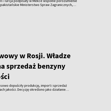
an i Turcja podpisały w Mekce wspólne porozumienie
 pakistańskie Ministerstwo Spraw Zagranicznych,
łpracę w dziedzinie bezpieczeństwa i nie jest
adnemu państwu ani sojuszowi.
iwowy w Rosji. Władze
na sprzedaż benzyny
ości
sowo dopuściły produkcję, import i sprzedaż
ch jakości. Decyzję określono jako działanie
łagodzić ogólnokrajowe problemy z dostępnością