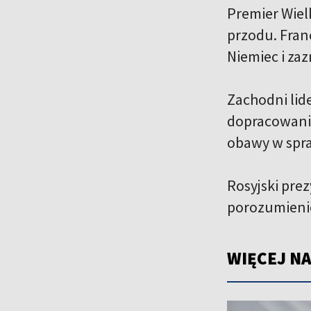
Premier Wiel
przodu. Fran
Niemiec i za
Zachodni lid
dopracowania
obawy w spra
Rosyjski pre
porozumienie
WIĘCEJ NA