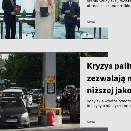
Arabia Saudyjska, Pakist
obronne. Jak podkreśliło
umowa ma zacieśnić wspó
wymierzona przeciwko ż
ŚWIAT
Kryzys pal
zezwalają 
niższej jak
Rosyjskie władze tymcza
benzyny o niższych norma
antykryzysowe mające z
paliwa.
ŚWIAT