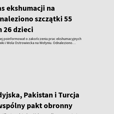
as ekshumacji na
naleziono szczątki 55
m 26 dzieci
wej poinformował o zakończeniu prac ekshumacyjnych
ki i Wola Ostrowiecka na Wołyniu. Odnaleziono
26 dzieci, a także ponad 300 przedmiotów osobistych.
r zaplanowano na 30 sierpnia.
yjska, Pakistan i Turcja
wspólny pakt obronny