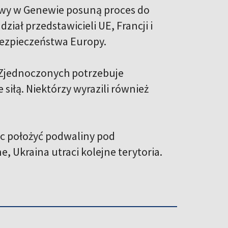
mowy w Genewie posuną proces do
ał przedstawicieli UE, Francji i
 bezpieczeństwa Europy.
w Zjednoczonych potrzebuje
iłą. Niektórzy wyrazili również
óc położyć podwaliny pod
, Ukraina utraci kolejne terytoria.