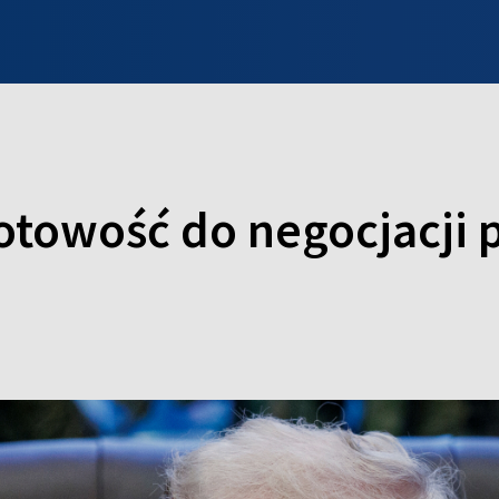
INFO WILNO
WILNO NA DZIEŃ DOBRY
PROGRAMY
ZGŁOŚ
gotowość do negocjacji