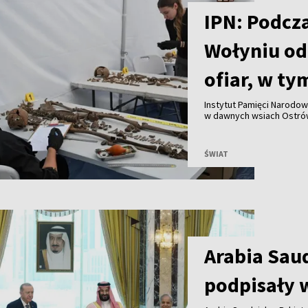
IPN: Podcz
Wołyniu od
ofiar, w ty
Instytut Pamięci Narodo
w dawnych wsiach Ostrów
szczątki 55 osób, w tym 
Uroczysty pochówek ofia
ŚWIAT
Arabia Saud
podpisały 