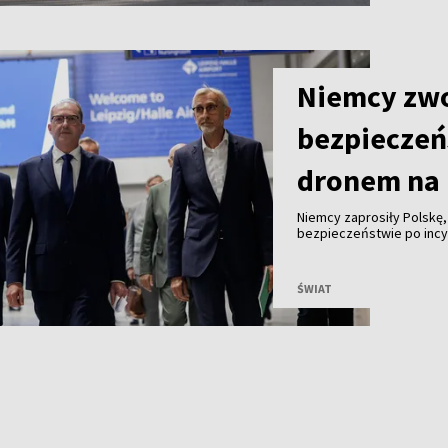
Niemcy zwo
bezpieczeń
dronem na 
Niemcy zaprosiły Polskę
bezpieczeństwie po incyd
z ładunkiem wybuchowym.
ŚWIAT