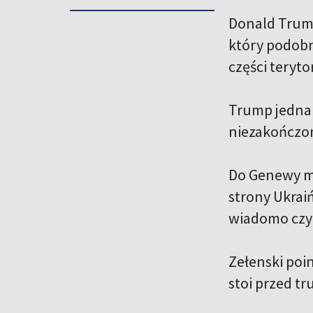
Donald Trump
który podobn
części teryto
Trump jednak 
niezakończo
Do Genewy maj
strony Ukraiń
wiadomo czy 
Zełenski poi
stoi przed t