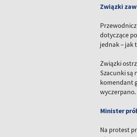
Związki zaw
Przewodniczą
dotyczące po
jednak – jak 
Związki ostrz
Szacunki są n
komendant ge
wyczerpano.
Minister pró
Na protest p