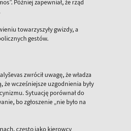
s”. Później zapewniał, że rząd
.
wieniu towarzyszyły gwizdy, a
bolicznych gestów.
lyševas zwrócił uwagę, że władza
ą, że wcześniejsze uzgodnienia były
m cynizmu. Sytuację porównał do
wanie, bo zgłoszenie „nie było na
nach, często jako kierowcy