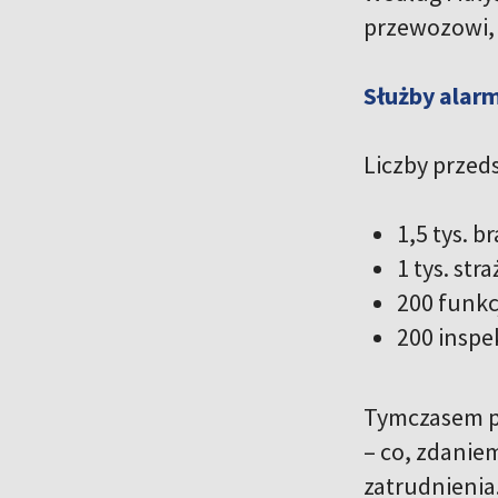
przewozowi, 
Służby alar
Liczby przed
1,5 tys. 
1 tys. str
200 funk
200 inspe
Tymczasem pr
– co, zdanie
zatrudnienia