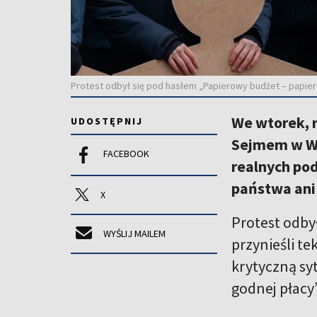
Protest odbył się pod hasłem „Papierowy budżet – papier
We wtorek, 
UDOSTĘPNIJ
Sejmem w Wi
FACEBOOK
realnych pod
państwa ani 
X
Protest odby
WYŚLIJ MAILEM
przynieśli t
krytyczną sy
godnej płacy”