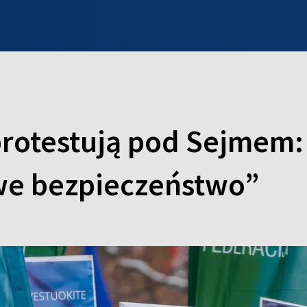
INFO WILNO
WILNO NA DZIEŃ DOBRY
PROGRAMY
ZGŁOŚ
protestują pod Sejmem
we bezpieczeństwo”