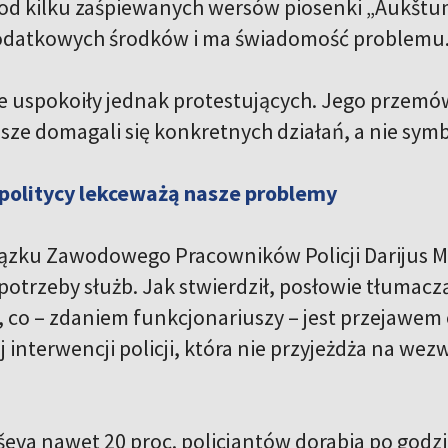
od kilku zaśpiewanych wersów piosenki „Aukštumo
odatkowych środków i ma świadomość problemu
ie uspokoiły jednak protestujących. Jego przemó
sze domagali się konkretnych działań, a nie sym
politycy lekceważą nasze problemy
ązku Zawodowego Pracowników Policji Darijus Ma
potrzeby służb. Jak stwierdził, posłowie tłumacz
”, co – zdaniem funkcjonariuszy – jest przejawe
 interwencji policji, która nie przyjeżdża na wez
eva nawet 20 proc. policjantów dorabia po godzi