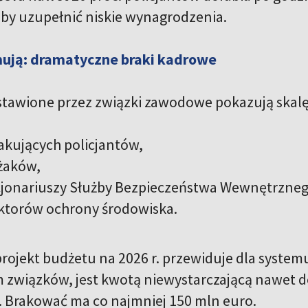
by uzupełnić niskie wynagrodzenia.
mują: dramatyczne braki kadrowe
stawione przez związki zawodowe pokazują skal
brakujących policjantów
,
ażaków,
cjonariuszy Służby Bezpieczeństwa Wewnętrzneg
ktorów ochrony środowiska.
ojekt budżetu na 2026 r. przewiduje dla syste
m związków, jest kwotą niewystarczającą nawet
. Brakować ma co najmniej 150 mln euro.