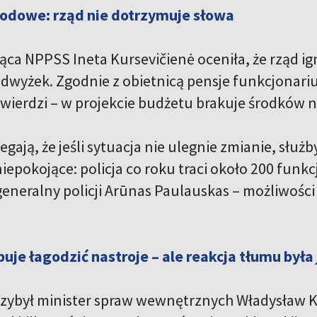
odowe: rząd nie dotrzymuje słowa
ca NPPSS Ineta Kursevičienė oceniła, że rząd ig
dwyżek. Zgodnie z obietnicą pensje funkcjonarius
twierdzi – w projekcie budżetu brakuje środków na
egają, że jeśli sytuacja nie ulegnie zmianie, służ
iepokojące: policja co roku traci około 200 funkc
neralny policji Arūnas Paulauskas – możliwości 
buje łagodzić nastroje – ale reakcja tłumu był
rzybył minister spraw wewnętrznych Władysław K