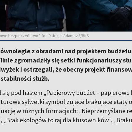
owe bezpieczeństwo”, fot. Patricija Adamovič/BNS
równolegle z obradami nad projektem budżetu 
lnie zgromadziły się setki funkcjonariuszy s
wyżek i ostrzegali, że obecny projekt finans
stabilności służb.
ł się pod hasłem
„Papierowy budżet – papierowe 
ekturowe sylwetki symbolizujące brakujące etaty 
tuację w różnych formacjach: „Nieprzemyślane r
, „Brak ekologów to raj dla kłusowników”, „Braku