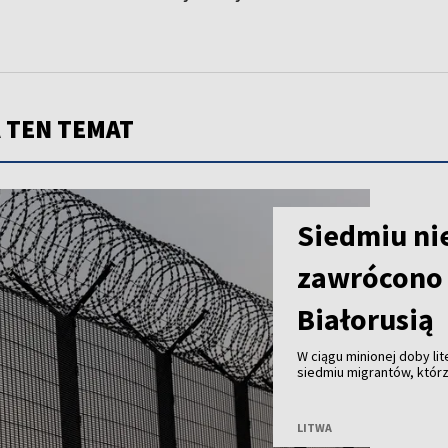
 TEN TEMAT
Siedmiu ni
zawrócono 
Białorusią
W ciągu minionej doby li
siedmiu migrantów, którz
Białorusią. Od początku 
LITWA