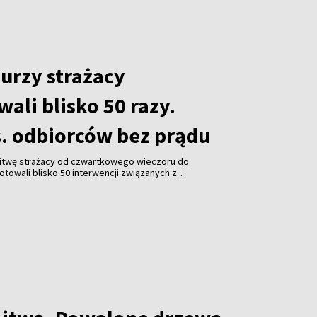
urzy strażacy
ali blisko 50 razy.
s. odbiorców bez prądu
 Litwę strażacy od czwartkowego wieczoru do
owali blisko 50 interwencji związanych z
ług wstępnych informacji nikt nie ucierpiał, jednak
ów wciąż pozostaje bez dostaw energii elektrycznej.