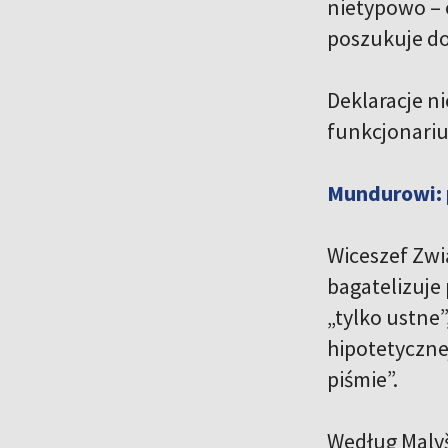
nietypowo – 
poszukuje d
Deklaracje n
funkcjonariu
Mundurowi: 
Wiceszef Zwi
bagatelizuje 
„tylko ustne
hipotetycznej
piśmie”.
Według Malyš