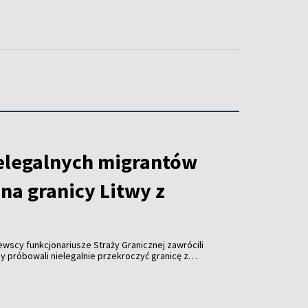
elegalnych migrantów
na granicy Litwy z
tewscy funkcjonariusze Straży Granicznej zawrócili
y próbowali nielegalnie przekroczyć granicę z
roku odnotowano już ponad tysiąc takich prób.