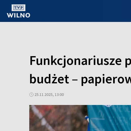
OGLĄDAJ ONLINE
Funkcjonariusze 
budżet – papiero
25.11.2025, 13:00