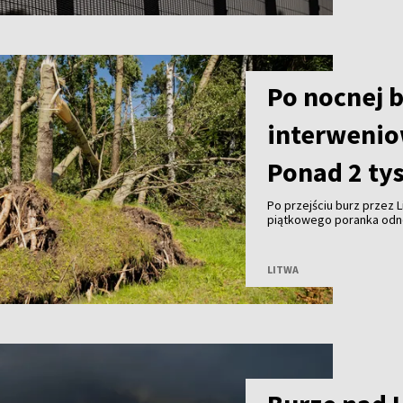
Po nocnej b
interweniow
Ponad 2 ty
Po przejściu burz przez
piątkowego poranka odnot
powalonymi drzewami. Wed
około 2,2 tys. mieszkańc
LITWA