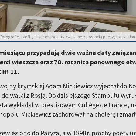
tografie, rzeźby i inne eksponaty związane z postacią poety, fot. Marian
miesiącu przypadają dwie ważne daty związa
ierci wieszcza oraz 70. rocznica ponownego o
im 11.
wojny krymskiej Adam Mickiewicz wyjechał do K
 do walki z Rosją. Do dzisiejszego Stambułu wyru
oeta wykładał w prestiżowym Collège de France, n
polu Mickiewicz zachorował na cholerę i zmarł 26
rzewieziono do Paryża, a w 1890 r. prochy poety