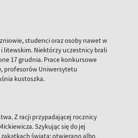
uczniowie, studenci oraz osoby nawet w
 litewskim. Niektórzy uczestnicy brali
szone 17 grudnia. Prace konkursowe
ów, profesorów Uniwersytetu
aśnia kustoszka.
twa. Z racji przypadającej rocznicy
ickiewicza. Szykując się do jej
 zakątkach świata: otwierano albo