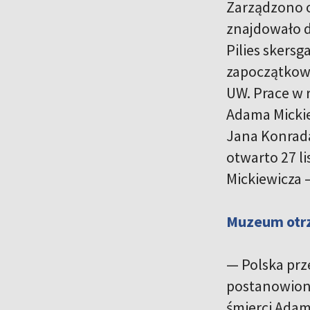
Zarządzono 
znajdowało d
Pilies skersg
zapoczątkowa
UW. Prace w 
Adama Micki
Jana Konrada
otwarto 27 l
Mickiewicza 
Muzeum otrz
— Polska prze
postanowiono
śmierci Adam