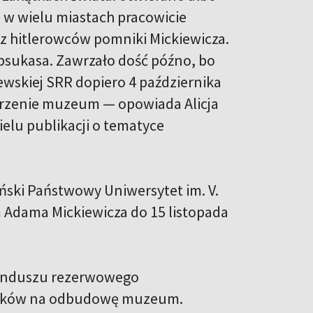
w wielu miastach pracowicie
 hitlerowców pomniki Mickiewicza.
apsukasa. Zawrzało dość późno, bo
ewskiej SRR dopiero 4 października
orzenie muzeum — opowiada Alicja
elu publikacji o tematyce
ński Państwowy Uniwersytet im. V.
dama Mickiewicza do 15 listopada
funduszu rezerwowego
środków na odbudowę muzeum.