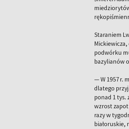
miedziorytów
rękopiśmien
Staraniem L
Mickiewicza,
podwórku mu
bazylianów o
— W 1957 r. 
dlatego przy
ponad 1 tys. 
wzrost zapot
razy w tygodn
białoruskie, 