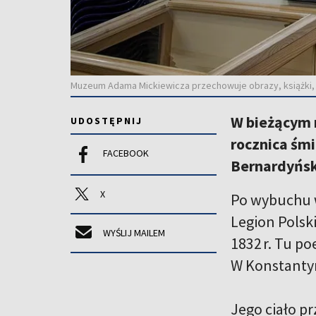
Muzeum Adama Mickiewicza przechowuje obrazy, książki, fo
W bieżącym 
UDOSTĘPNIJ
rocznica śm
FACEBOOK
Bernardyńsk
X
Po wybuchu 
Legion Polski
WYŚLIJ MAILEM
1832 r. Tu p
W Konstantyno
Jego ciało p