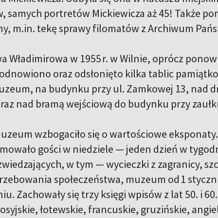
, samych portretów Mickiewicza aż 45! Także pon
ny, m.in. tekę sprawy filomatów z Archiwum P
wa Władimirowa w 1955 r. w Wilnie, oprócz pon
 odnowiono oraz odsłonięto kilka tablic pamiąt
zeum, na budynku przy ul. Zamkowej 13, nad dr
raz nad bramą wejściową do budynku przy zaułku
muzeum wzbogaciło się o wartościowe eksponaty. 
jmowało gości w niedziele — jeden dzień w tygod
zwiedzających, w tym — wycieczki z zagranicy, sz
rzebowania społeczeństwa, muzeum od 1 styczni
iu. Zachowały się trzy księgi wpisów z lat 50. i 60.
rosyjskie, łotewskie, francuskie, gruzińskie, angiel