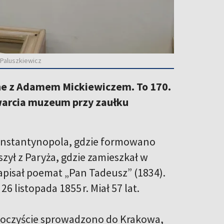
 Paluszkiewicz
ne z Adamem Mickiewiczem. To 170.
twarcia muzeum przy zaułku
onstantynopola, gdzie formowano
szył z Paryża, gdzie zamieszkał w
apisał poemat „Pan Tadeusz” (1834).
 listopada 1855 r. Miał 57 lat.
 uroczyście sprowadzono do Krakowa,