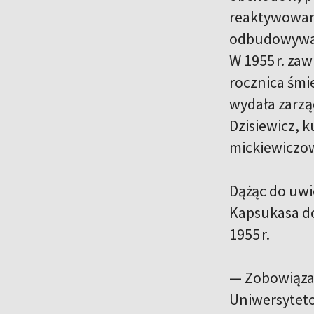
reaktywowano
odbudowywano
W 1955 r. za
rocznica śmi
wydała zarzą
Dzisiewicz, 
mickiewiczo
Dążąc do uwi
Kapsukasa d
1955 r.
— Zobowiąza
Uniwersyteto