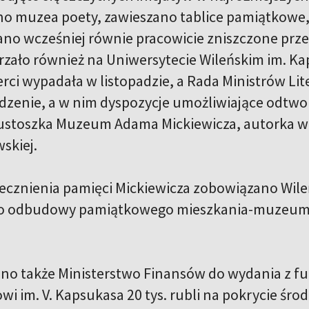
 muzea poety, zawieszano tablice pamiątkowe, 
 wcześniej równie pracowicie zniszczone przez
wrzało również na Uniwersytecie Wileńskim im. K
erci wypadała w listopadzie, a Rada Ministrów Lit
dzenie, a w nim dyspozycje umożliwiające odtw
kustoszka Muzeum Adama Mickiewicza, autorka wi
wskiej.
ecznienia pamięci Mickiewicza zobowiązano Wile
o odbudowy pamiątkowego mieszkania-muzeum A
no także Ministerstwo Finansów do wydania z 
wi im. V. Kapsukasa 20 tys. rubli na pokrycie 