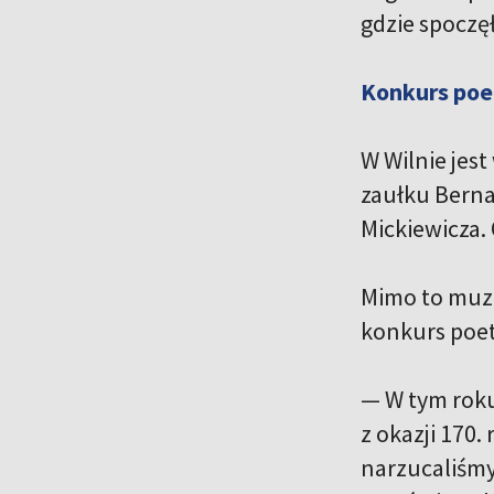
gdzie spoczę
Konkurs poe
W Wilnie jes
zaułku Berna
Mickiewicza.
Mimo to muze
konkurs poet
— W tym roku
z okazji 170
narzucaliśmy 