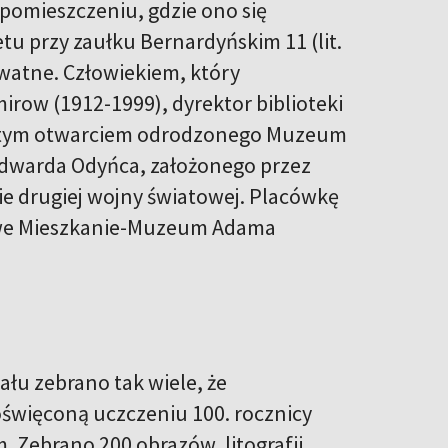
mieszczeniu, gdzie ono się
tu przy zaułku Bernardyńskim 11 (lit.
ywatne. Człowiekiem, który
row (1912-1999), dyrektor biblioteki
zystym otwarciem odrodzonego Muzeum
dwarda Odyńca, założonego przez
ie drugiej wojny światowej. Placówkę
tkowe Mieszkanie-Muzeum Adama
ału zebrano tak wiele, że
święconą uczczeniu 100. rocznicy
. Zebrano 200 obrazów, litografii,