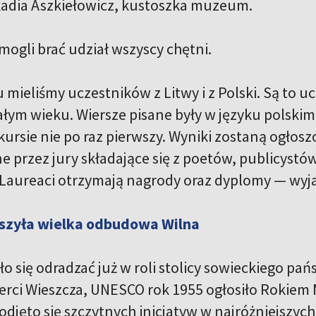
adia Aszkiełowicz, kustoszka muzeum.
mogli brać udział wszyscy chętni.
 mieliśmy uczestników z Litwy i z Polski. Są to 
łym wieku. Wiersze pisane były w języku polskim i
kursie nie po raz pierwszy. Wyniki zostaną ogło
e przez jury składające się z poetów, publicyst
 Laureaci otrzymają nagrody oraz dyplomy — wyj
uszyła wielka odbudowa Wilna
o się odradzać już w roli stolicy sowieckiego pańs
erci Wieszcza, UNESCO rok 1955 ogłosiło Rokiem M
djęto się szczytnych inicjatyw w najróżniejszych