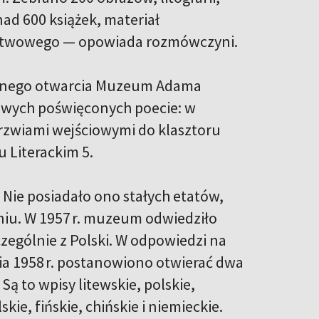
ad 600 książek, materiał
aństwowego — opowiada rozmówczyni.
ownego otwarcia Muzeum Adama
kowych poświęconych poecie: w
zwiami wejściowymi do klasztoru
 Literackim 5.
Nie posiadało ono stałych etatów,
niu. W 1957 r. muzeum odwiedziło
czególnie z Polski. W odpowiedzi na
a 1958 r. postanowiono otwierać dwa
 Są to wpisy litewskie, polskie,
skie, fińskie, chińskie i niemieckie.