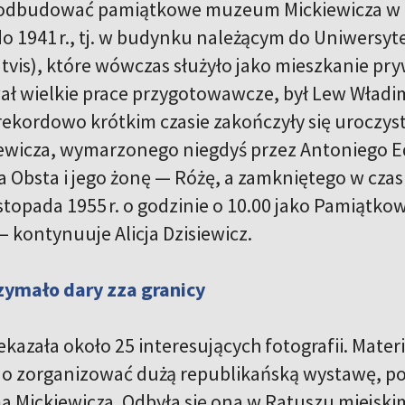
odbudować pamiątkowe muzeum Mickiewicza w po
o 1941 r., tj. w budynku należącym do Uniwersyte
atvis), które wówczas służyło jako mieszkanie pr
ł wielkie prace przygotowawcze, był Lew Władimi
rekordowo krótkim czasie zakończyły się uroc
ewicza, wymarzonego niegdyś przez Antoniego E
 Obsta i jego żonę — Różę, a zamkniętego w czas
istopada 1955 r. o godzinie o 10.00 jako Pamią
— kontynuuje Alicja Dzisiewicz.
ymało dary zza granicy
kazała około 25 interesujących fotografii. Materi
 zorganizować dużą republikańską wystawę, po
a Mickiewicza. Odbyła się ona w Ratuszu miejskim