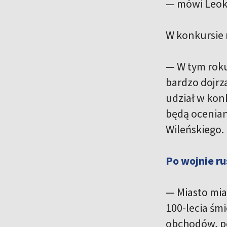
— mówi Leok
W konkursie 
— W tym roku
bardzo dojrza
udział w kon
będą ocenian
Wileńskiego.
Po wojnie r
— Miasto miał
100-lecia śmi
obchodów, po