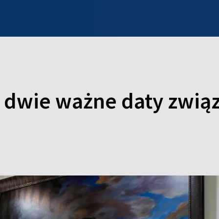
INFO WILNO
WILNO NA DZIEŃ DOBRY
PROGRAMY
ZGŁOŚ
 dwie ważne daty zwi