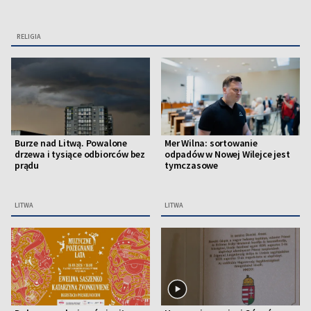
RELIGIA
Burze nad Litwą. Powalone
Mer Wilna: sortowanie
drzewa i tysiące odbiorców bez
odpadów w Nowej Wilejce jest
prądu
tymczasowe
LITWA
LITWA