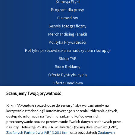
Komisja Etyki
Program dla prasy
Dla mediów
Serwis fotograficzny
Merchandising (znaki)
Polityka Prywatności
Polityka przeciwdziałania nadużyciom i korupcji
Sklep TVP
Biuro Reklamy
Oferta Dystrybucyjna
Oferta Handlowa
Dostępność
Szanujemy Twoją prywatność
Moje zgody
Kliknij "Akceptuję i przechodzę do serwisu", aby wyrazić zgody na
Procedura zgłoszeń wewnętrznych
korzystanie z technologii automatycznego śledzenia i zbierania danych,
dostęp do informacji na Twoim urządzeniu końcowym i ich
przechowywanie oraz na przetwarzanie Twoich danych osobowych przez
nas, czyli Telewizję Polską S.A. w likwidacji (zwaną dalej również „TVP”),
Zaufanych Partnerów z IAB* (1201 firm)
oraz pozostałych
Zaufanych