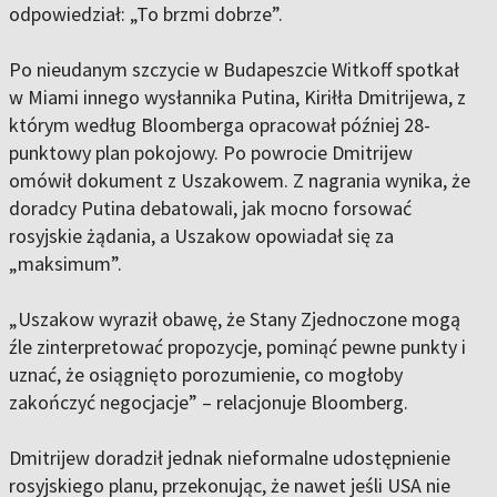
odpowiedział: „To brzmi dobrze”.
Po nieudanym szczycie w Budapeszcie Witkoff spotkał
w Miami innego wysłannika Putina, Kiriłła Dmitrijewa, z
którym według Bloomberga opracował później 28-
punktowy plan pokojowy. Po powrocie Dmitrijew
omówił dokument z Uszakowem. Z nagrania wynika, że
doradcy Putina debatowali, jak mocno forsować
rosyjskie żądania, a Uszakow opowiadał się za
„maksimum”.
„Uszakow wyraził obawę, że Stany Zjednoczone mogą
źle zinterpretować propozycje, pominąć pewne punkty i
uznać, że osiągnięto porozumienie, co mogłoby
zakończyć negocjacje” – relacjonuje Bloomberg.
Dmitrijew doradził jednak nieformalne udostępnienie
rosyjskiego planu, przekonując, że nawet jeśli USA nie