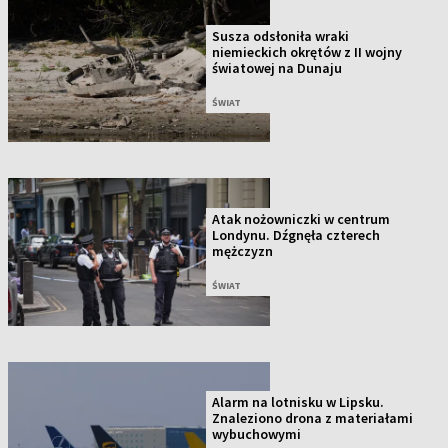
Susza odsłoniła wraki
niemieckich okrętów z II wojny
światowej na Dunaju
ŚWIAT
Atak nożowniczki w centrum
Londynu. Dźgnęła czterech
mężczyzn
ŚWIAT
Alarm na lotnisku w Lipsku.
Znaleziono drona z materiałami
wybuchowymi