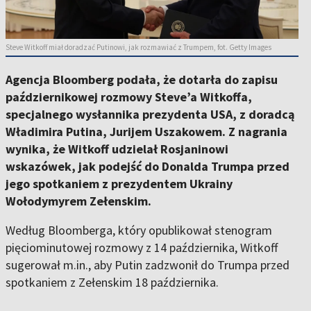
Steve Witkoff miał doradzać Putinowi, jak rozmawiać z Trumpem, fot. Getty Images
Agencja Bloomberg podała, że dotarła do zapisu
październikowej rozmowy Steve’a Witkoffa,
specjalnego wysłannika prezydenta USA, z doradcą
Władimira Putina, Jurijem Uszakowem. Z nagrania
wynika, że Witkoff udzielał Rosjaninowi
wskazówek, jak podejść do Donalda Trumpa przed
jego spotkaniem z prezydentem Ukrainy
Wołodymyrem Zełenskim.
Według Bloomberga, który opublikował stenogram
pięciominutowej rozmowy z 14 października, Witkoff
sugerował m.in., aby Putin zadzwonił do Trumpa przed
spotkaniem z Zełenskim 18 października.