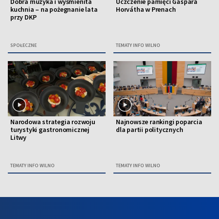
Dobra muzyka i wyśmienita
Uczczenie pamięci Gáspára
kuchnia – na pożegnanie lata
Horvátha w Prenach
przy DKP
SPOŁECZNE
TEMATY INFO WILNO
Narodowa strategia rozwoju
Najnowsze rankingi poparcia
turystyki gastronomicznej
dla partii politycznych
Litwy
TEMATY INFO WILNO
TEMATY INFO WILNO