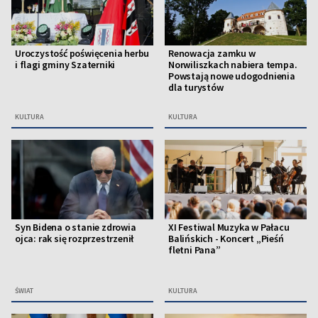
Uroczystość poświęcenia herbu
Renowacja zamku w
i flagi gminy Szaterniki
Norwiliszkach nabiera tempa.
Powstają nowe udogodnienia
dla turystów
KULTURA
KULTURA
Syn Bidena o stanie zdrowia
XI Festiwal Muzyka w Pałacu
ojca: rak się rozprzestrzenił
Balińskich - Koncert „Pieśń
fletni Pana”
ŚWIAT
KULTURA