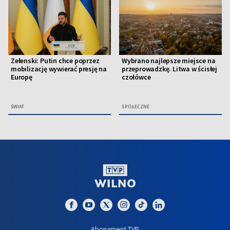
Zełenski: Putin chce poprzez
Wybrano najlepsze miejsce na
mobilizację wywierać presję na
przeprowadzkę. Litwa w ścisłej
Europę
czołówce
ŚWIAT
SPOŁECZNE
Abonament TVP