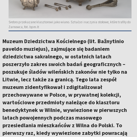
Srebro przekazane klasztorowi jako wiano. Sztućce i naczynia stołowe, które trafiły do
Żarnowca, fot. bpm.lt
Muzeum Dziedzictwa Kościelnego (lit. Bažnytinio
paveldo muziejus), zajmujące się badaniem
dziedzictwa sakralnego, w ostatnich latach
poszerzyło zakres swoich badań geograficznych –
poszukuje śladów wileńskich zakonów nie tylko na
Litwie, lecz także za granicą. Tego lata zespół
muzeum zidentyfikował i zdigitalizował
przechowywane w Polsce, w prywatnej kolekcji,
wartościowe przedmioty należące do klasztoru
benedyktynek w Wilnie, wywiezione w pierwszych
latach powojennych podczas masowego
przesiedlania mieszkańców z Wilna do Polski. To
pierwszy raz, kiedy wywiezione zabytki powracają