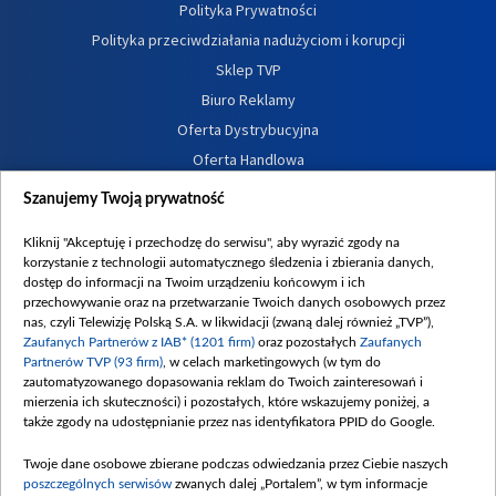
Polityka Prywatności
Polityka przeciwdziałania nadużyciom i korupcji
Sklep TVP
Biuro Reklamy
Oferta Dystrybucyjna
Oferta Handlowa
Dostępność
Szanujemy Twoją prywatność
Moje zgody
Kliknij "Akceptuję i przechodzę do serwisu", aby wyrazić zgody na
Procedura zgłoszeń wewnętrznych
korzystanie z technologii automatycznego śledzenia i zbierania danych,
dostęp do informacji na Twoim urządzeniu końcowym i ich
przechowywanie oraz na przetwarzanie Twoich danych osobowych przez
nas, czyli Telewizję Polską S.A. w likwidacji (zwaną dalej również „TVP”),
Zaufanych Partnerów z IAB* (1201 firm)
oraz pozostałych
Zaufanych
Partnerów TVP (93 firm)
, w celach marketingowych (w tym do
zautomatyzowanego dopasowania reklam do Twoich zainteresowań i
mierzenia ich skuteczności) i pozostałych, które wskazujemy poniżej, a
także zgody na udostępnianie przez nas identyfikatora PPID do Google.
Twoje dane osobowe zbierane podczas odwiedzania przez Ciebie naszych
poszczególnych serwisów
zwanych dalej „Portalem”, w tym informacje