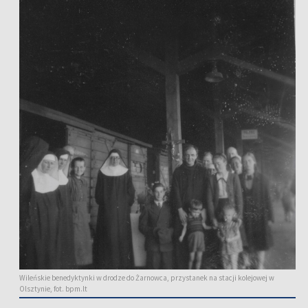
Wileńskie benedyktynki w drodze do Żarnowca, przystanek na stacji kolejowej w
Olsztynie, fot. bpm.lt