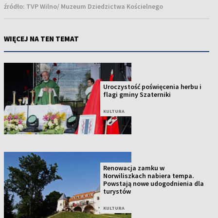
źródło:
TVP Wilno/ Muzeum Dziedzictwa Kościelnego
WIĘCEJ NA TEN TEMAT
Uroczystość poświęcenia herbu i
flagi gminy Szaterniki
KULTURA
Renowacja zamku w
Norwiliszkach nabiera tempa.
Powstają nowe udogodnienia dla
turystów
KULTURA