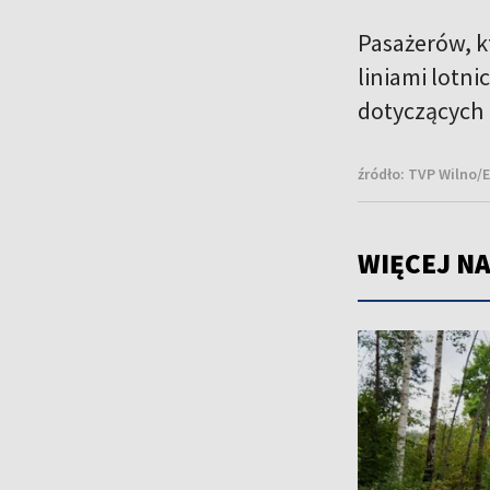
Pasażerów, k
liniami lotn
dotyczących 
źródło:
TVP Wilno/
WIĘCEJ NA