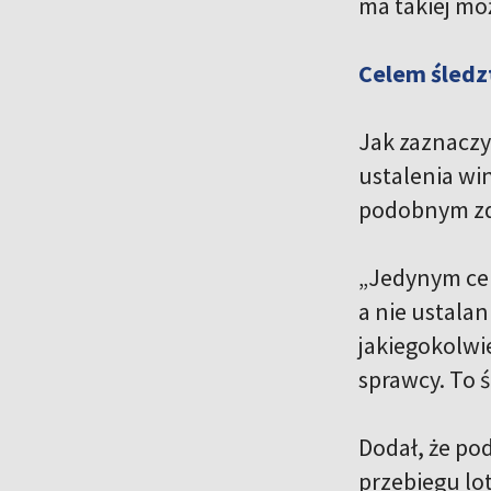
ma takiej moż
Celem śledzt
Jak zaznaczył
ustalenia wi
podobnym zd
„Jedynym cel
a nie ustalan
jakiegokolwi
sprawcy. To ś
Dodał, że po
przebiegu lo