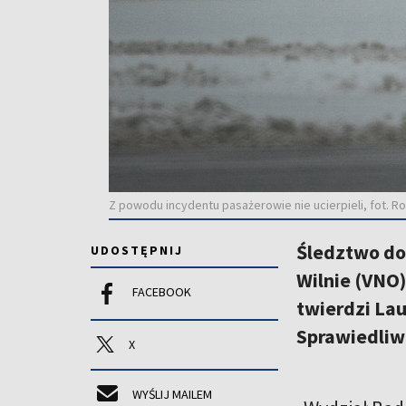
Z powodu incydentu pasażerowie nie ucierpieli, fot. 
Śledztwo dot
UDOSTĘPNIJ
Wilnie (VNO)
FACEBOOK
twierdzi La
Sprawiedliw
X
WYŚLIJ MAILEM