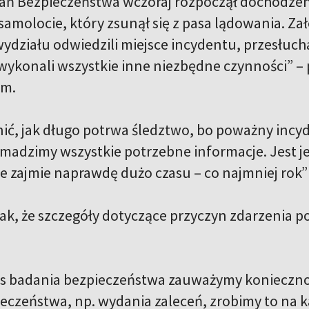
ań Bezpieczeństwa wczoraj rozpoczął dochodzen
amolocie, który zsunął się z pasa lądowania. Zało
działu odwiedzili miejsce incydentu, przesłuchal
wykonali wszystkie inne niezbędne czynności” – 
om.
ić, jak długo potrwa śledztwo, bo poważny incyde
madzimy wszystkie potrzebne informacje. Jest 
 zajmie naprawdę dużo czasu – co najmniej rok” 
ak, że szczegóły dotyczące przyczyn zdarzenia p
as badania bezpieczeństwa zauważymy konieczn
ieczeństwa, np. wydania zaleceń, zrobimy to na