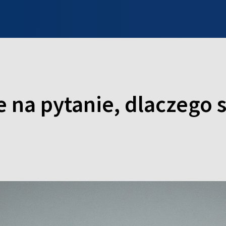
INFO WILNO
WILNO NA DZIEŃ DOBRY
PROGRAMY
ZGŁOŚ
 na pytanie, dlaczego 