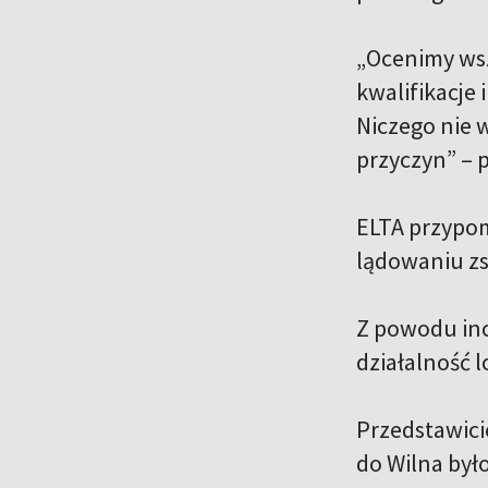
„Ocenimy wsz
kwalifikacje 
Niczego nie w
przyczyn” – 
ELTA przypom
lądowaniu zsu
Z powodu inc
działalność 
Przedstawici
do Wilna był