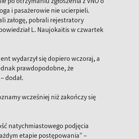
ie po otrzymaniu zgłoszenia z VNO o
ga i pasażerowie nie ucierpieli.
i załogę, pobrali rejestratory
powiedział L. Naujokaitis w czwartek
nt wydarzył się dopiero wczoraj, a
jednak prawdopodobne, że
– dodał.
oznamy wcześniej niż zakończy się
ość natychmiastowego podjęcia
 każdym etapie postępowania” –