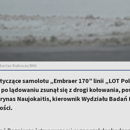
Robertas Riabovas/BNS
yczące samolotu „Embraer 170” linii „LOT Polis
 po lądowaniu zsunął się z drogi kołowania, po
urynas Naujokaitis, kierownik Wydziału Badań
ości.