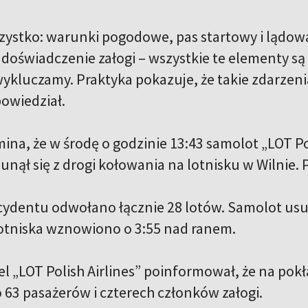
ystko: warunki pogodowe, pas startowy i lądow
i doświadczenie załogi – wszystkie te elementy s
ykluczamy. Praktyka pokazuje, że takie zdarzenia
powiedział.
ina, że w środę o godzinie 13:43 samolot „LOT Po
nął się z drogi kołowania na lotnisku w Wilnie. P
ydentu odwołano łącznie 28 lotów. Samolot usun
lotniska wznowiono o 3:55 nad ranem.
el „LOT Polish Airlines” poinformował, że na po
o 63 pasażerów i czterech członków załogi.