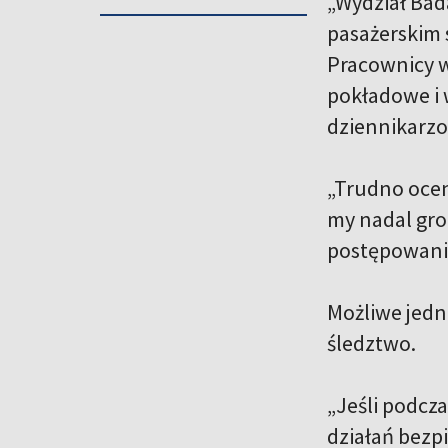
„Wydział Bad
pasażerskim s
Pracownicy wy
pokładowe i 
dziennikarz
„Trudno ocen
my nadal gro
postępowanie
Możliwe jedn
śledztwo.
„Jeśli podcz
działań bezp