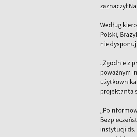
zaznaczył Nau
Według kiero
Polski, Brazy
nie dysponuj
„Zgodnie z 
poważnym incy
użytkownika 
projektanta s
„Poinformow
Bezpieczeńst
instytucji d