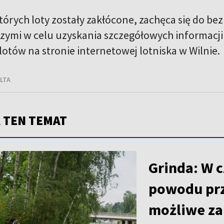
tórych loty zostały zakłócone, zachęca się do b
iczymi w celu uzyskania szczegółowych informacj
lotów na stronie internetowej lotniska w Wilnie.
ELTA
 TEN TEMAT
NOWOŚĆ
Grinda: W c
powodu pr
możliwe zal