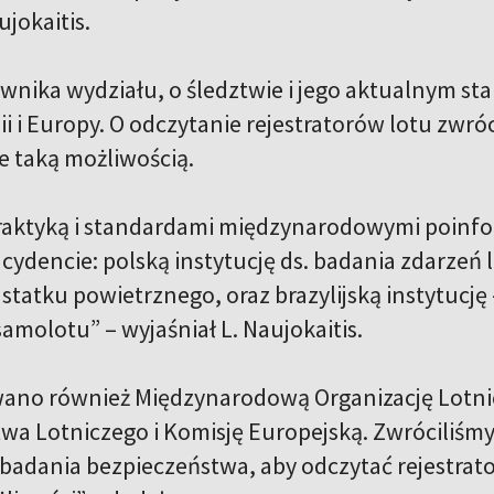
jokaitis.
wnika wydziału, o śledztwie i jego aktualnym st
lii i Europy. O odczytanie rejestratorów lotu zwr
e taką możliwością.
praktyką i standardami międzynarodowymi poin
dencie: polską instytucję ds. badania zdarzeń lo
statku powietrznego, oraz brazylijską instytucję
amolotu” – wyjaśniał L. Naujokaitis.
ano również Międzynarodową Organizację Lotnic
wa Lotniczego i Komisję Europejską. Zwróciliśmy
s. badania bezpieczeństwa, aby odczytać rejestra