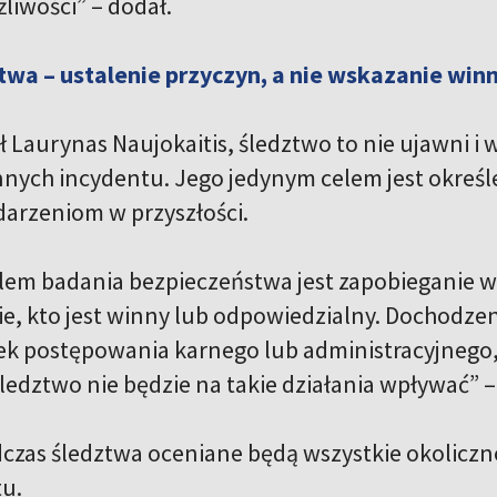
liwości” – dodał.
wa – ustalenie przyczyn, a nie wskazanie win
 Laurynas Naujokaitis, śledztwo to nie ujawni i 
nnych incydentu. Jego jedynym celem jest określe
arzeniom w przyszłości.
em badania bezpieczeństwa jest zapobieganie w
ie, kto jest winny lub odpowiedzialny. Dochodzen
ek postępowania karnego lub administracyjnego, 
ledztwo nie będzie na takie działania wpływać” – 
dczas śledztwa oceniane będą wszystkie okoliczno
tu.