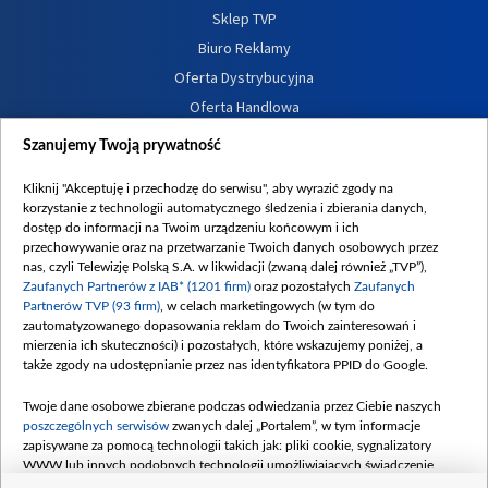
Sklep TVP
Biuro Reklamy
Oferta Dystrybucyjna
Oferta Handlowa
Dostępność
Szanujemy Twoją prywatność
Moje zgody
Kliknij "Akceptuję i przechodzę do serwisu", aby wyrazić zgody na
Procedura zgłoszeń wewnętrznych
korzystanie z technologii automatycznego śledzenia i zbierania danych,
dostęp do informacji na Twoim urządzeniu końcowym i ich
przechowywanie oraz na przetwarzanie Twoich danych osobowych przez
nas, czyli Telewizję Polską S.A. w likwidacji (zwaną dalej również „TVP”),
Zaufanych Partnerów z IAB* (1201 firm)
oraz pozostałych
Zaufanych
Partnerów TVP (93 firm)
, w celach marketingowych (w tym do
zautomatyzowanego dopasowania reklam do Twoich zainteresowań i
mierzenia ich skuteczności) i pozostałych, które wskazujemy poniżej, a
także zgody na udostępnianie przez nas identyfikatora PPID do Google.
Twoje dane osobowe zbierane podczas odwiedzania przez Ciebie naszych
poszczególnych serwisów
zwanych dalej „Portalem”, w tym informacje
zapisywane za pomocą technologii takich jak: pliki cookie, sygnalizatory
WWW lub innych podobnych technologii umożliwiających świadczenie
dopasowanych i bezpiecznych usług, personalizację treści oraz reklam,