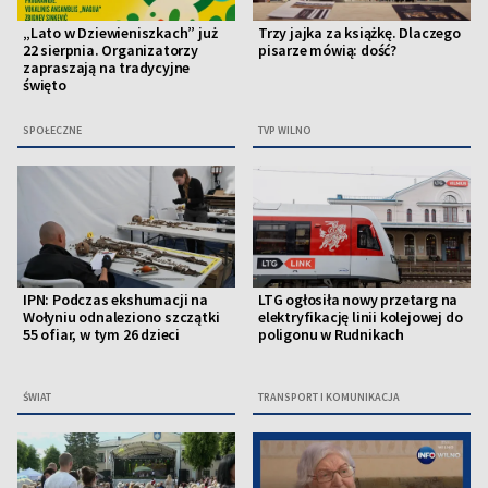
„Lato w Dziewieniszkach” już
Trzy jajka za książkę. Dlaczego
22 sierpnia. Organizatorzy
pisarze mówią: dość?
zapraszają na tradycyjne
święto
SPOŁECZNE
TVP WILNO
IPN: Podczas ekshumacji na
LTG ogłosiła nowy przetarg na
Wołyniu odnaleziono szczątki
elektryfikację linii kolejowej do
55 ofiar, w tym 26 dzieci
poligonu w Rudnikach
ŚWIAT
TRANSPORT I KOMUNIKACJA