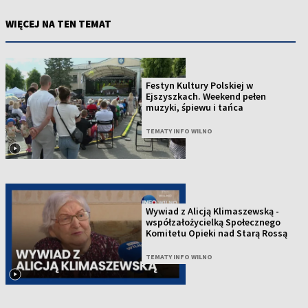
WIĘCEJ NA TEN TEMAT
Festyn Kultury Polskiej w
Ejszyszkach. Weekend pełen
muzyki, śpiewu i tańca
TEMATY INFO WILNO
Wywiad z Alicją Klimaszewską -
współzałożycielką Społecznego
Komitetu Opieki nad Starą Rossą
TEMATY INFO WILNO