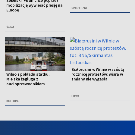
Zełenski: Putin chce poprzez
mobilizację wywierać presję na
SPOŁECZNE
Europę
ŚWIAT
Białorusini w Wilnie w szóstą
rocznicę protestów: wiara w
Wilno z pokładu statku.
zmiany nie wygasła
Miejska żegluga z
audioprzewodnikiem
LITWA
KULTURA