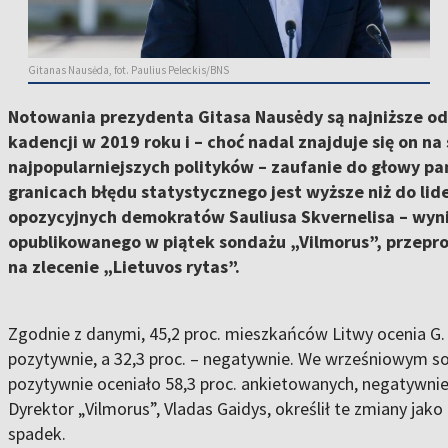
Gitanas Nausėda, fot. Paulius Peleckis/BNS
Notowania prezydenta Gitasa Nausėdy są najniższe od
kadencji w 2019 roku i – choć nadal znajduje się on na 
najpopularniejszych polityków – zaufanie do głowy pa
granicach błędu statystycznego jest wyższe niż do lid
opozycyjnych demokratów Sauliusa Skvernelisa – wyn
opublikowanego w piątek sondażu „Vilmorus”, przep
na zlecenie „Lietuvos rytas”.
Zgodnie z danymi, 45,2 proc. mieszkańców Litwy ocenia G
pozytywnie, a 32,3 proc. – negatywnie. We wrześniowym s
pozytywnie oceniało 58,3 proc. ankietowanych, negatywnie 
Dyrektor „Vilmorus”, Vladas Gaidys, określił te zmiany jak
spadek.