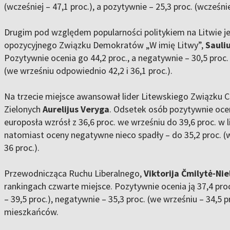
(wcześniej – 47,1 proc.), a pozytywnie – 25,3 proc. (wcześnie
Drugim pod względem popularności politykiem na Litwie jes
opozycyjnego Związku Demokratów „W imię Litwy”,
Sauli
Pozytywnie ocenia go 44,2 proc., a negatywnie – 30,5 pro
(we wrześniu odpowiednio 42,2 i 36,1 proc.).
Na trzecie miejsce awansował lider Litewskiego Związku 
Zielonych
Aurelijus Veryga
. Odsetek osób pozytywnie oce
europosła wzrósł z 36,6 proc. we wrześniu do 39,6 proc. w l
natomiast oceny negatywne nieco spadły – do 35,2 proc. (
36 proc.).
Przewodnicząca Ruchu Liberalnego,
Viktorija Čmilytė-Nie
rankingach czwarte miejsce. Pozytywnie ocenia ją 37,4 pro
– 39,5 proc.), negatywnie – 35,3 proc. (we wrześniu – 34,5 p
mieszkańców.