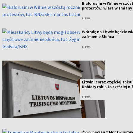
Białorusini w Wilnie w szós
protestów: wiara w zmiany
LITWA
W środę na Litwie będzie w
zaćmienie Słońca
LITWA
Litwini coraz częściej spis
Kobiety robią to częściej n
LITWA
Żywy bocian z Montwiliszek