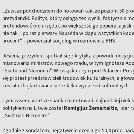
„Zawsze podchodziłem do notowań tak, że poziom 50 proc
prezydencki. Polityk, który osiąga ten wynik, faktycznie m
pretendować (do urzędu), bo większość go popiera, a jeśli m
nie tak. I po raz pierwszy Nausėda w ciągu wszystkich kade
procent” – powiedział socjolog w rozmowie z BNS.
Jesienią prezydent spotkał się z krytyką z powodu decyzji
mianowania ministrów nowego rządu, w tym Ignotasa Ado
"Świtu nad Niemnem". W związku z tym pod Pałacem Prez
się protest przedstawicieli środowisk kulturalnych, a gło
została zbojkotowana przez kilka wydarzeń kulturalnych.
Tymczasem, wraz ze spadkiem notowań, najbardziej nielu
politykiem na Litwie został
Remigijus Žemaitaitis
, lider 
„Świt nad Niemnem”.
Zgodnie z sondażem, negatywnie ocenia go 50,4 proc. bad