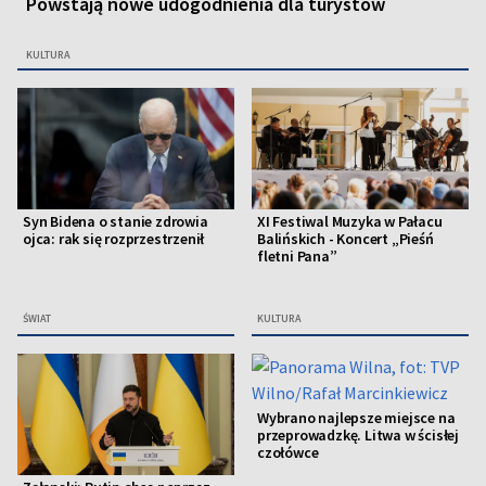
Powstają nowe udogodnienia dla turystów
KULTURA
Syn Bidena o stanie zdrowia
XI Festiwal Muzyka w Pałacu
ojca: rak się rozprzestrzenił
Balińskich - Koncert „Pieśń
fletni Pana”
ŚWIAT
KULTURA
Wybrano najlepsze miejsce na
przeprowadzkę. Litwa w ścisłej
czołówce