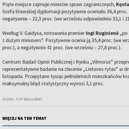
Piąte miejsce zajmuje minister spraw zagranicznych,
Kęstu
Szefa litewskiej dyplomacji pozytywnie oceniało 36,4 proc
negatywnie – 22,3 proc. (we wrześniu odpowiednio 33,1 i 21
Według V. Gaidysa, notowania premier
Ingi Ruginienė
„po 
z dużym minusem”. Pozytywnie ocenia ją 35,4 proc. (we wrz
proc.), a negatywnie 41 proc. (we wrześniu – 27,8 proc.).
Centrum Badań Opinii Publicznej i Rynku „Vilmorus” przep
reprezentatywne badanie na zlecenie „Lietuvos rytas” w d
listopada. Przepytano tysiąc pełnoletnich mieszkańców kra
maksymalny błąd statystyczny wynosi 3,1 proc.
źródło:
TVP Wilno/BNS
WIĘCEJ NA TEN TEMAT