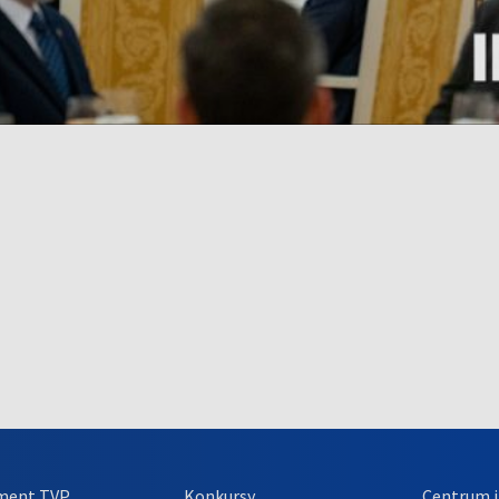
ment TVP
Konkursy
Centrum i