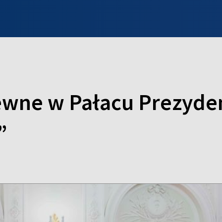
INFO WILNO
WILNO NA DZIEŃ DOBRY
PROGRAMY
ZGŁOŚ
ewne w Pałacu Prezyd
”