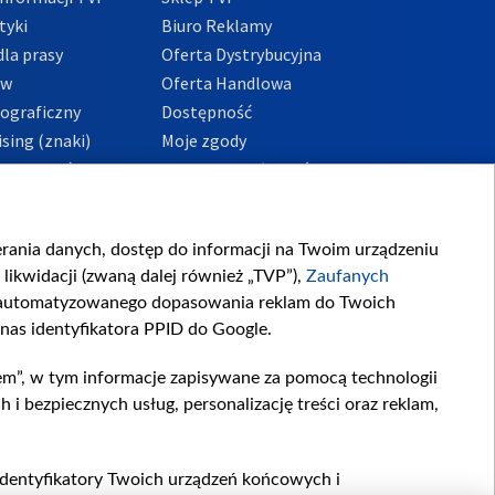
tyki
Biuro Reklamy
la prasy
Oferta Dystrybucyjna
ów
Oferta Handlowa
tograficzny
Dostępność
sing (znaki)
Moje zgody
Prywatności
Procedura zgłoszeń
wewnętrznych
przeciwdziałania
m i korupcji
ierania danych, dostęp do informacji na Twoim urządzeniu
likwidacji (zwaną dalej również „TVP”),
Zaufanych
zautomatyzowanego dopasowania reklam do Twoich
 nas identyfikatora PPID do Google.
em”, w tym informacje zapisywane za pomocą technologii
 bezpiecznych usług, personalizację treści oraz reklam,
, identyfikatory Twoich urządzeń końcowych i