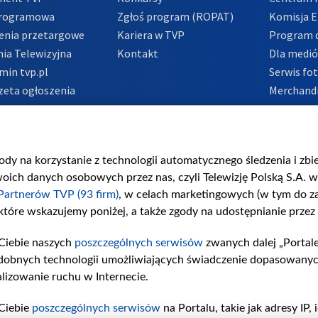
Programowa
Zgłoś program (ROPAT)
Komisja E
enia przetargowe
Kariera w TVP
Program d
ia Telewizyjna
Kontakt
Dla medi
min tvp.pl
Serwis fo
zeta ogłoszenia
Merchandi
acje o nadawcy
Polityka 
Polityka 
nadużycio
gody na korzystanie z technologii automatycznego śledzenia i zb
ch danych osobowych przez nas, czyli Telewizję Polską S.A. w 
Partnerów TVP (93 firm)
, w celach marketingowych (w tym do 
 które wskazujemy poniżej, a także zgody na udostępnianie przez
Ciebie naszych
poszczególnych serwisów
zwanych dalej „Portal
dobnych technologii umożliwiających świadczenie dopasowanych i
lizowanie ruchu w Internecie.
Ciebie
poszczególnych serwisów
na Portalu, takie jak adresy IP