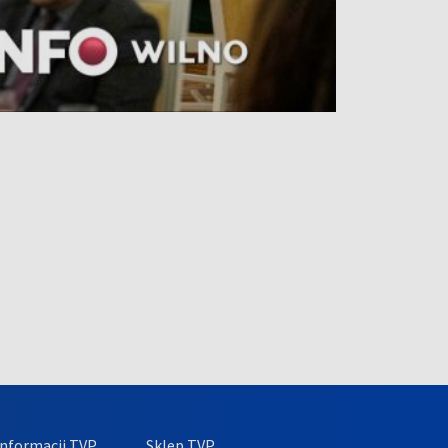
nformacji TVP
Sklep TVP