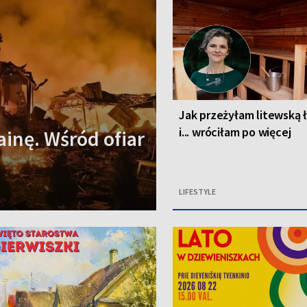
Jak przeżyłam litewską 
i... wróciłam po więcej
ainę. Wśród ofiar
LIFESTYLE