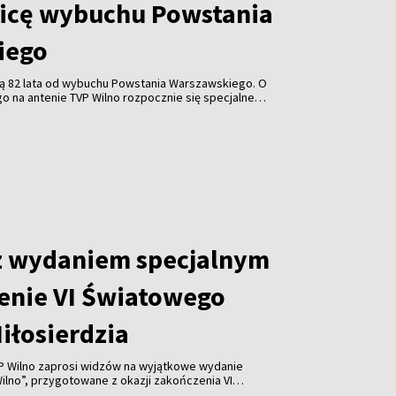
nicę wybuchu Powstania
iego
iną 82 lata od wybuchu Powstania Warszawskiego. O
go na antenie TVP Wilno rozpocznie się specjalne
ętamy ’44”, transmitowane na żywo z Muzeum
o. Widzowie usłyszą wspomnienia uczestników
lację z obchodów godziny „W”. Rocznicowym obchodom
 towarzyszyć również inne propozycje programowe:
anie zwykłych ludzi”, wspomnienia, widowisko
piosenki.
z wydaniem specjalnym
enie VI Światowego
iłosierdzia
VP Wilno zaprosi widzów na wyjątkowe wydanie
Wilno”, przygotowane z okazji zakończenia VI
o Kongresu Miłosierdzia.