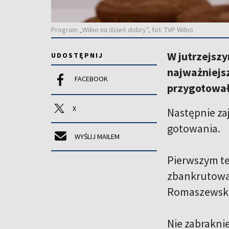
Program „Wilno na dzień dobry”, fot. TVP Wilno
W jutrzejsz
UDOSTĘPNIJ
najważniejs
FACEBOOK
przygotował
X
Następnie zaj
gotowania.
WYŚLIJ MAILEM
Pierwszym te
zbankrutować
Romaszewska
Nie zabrakni