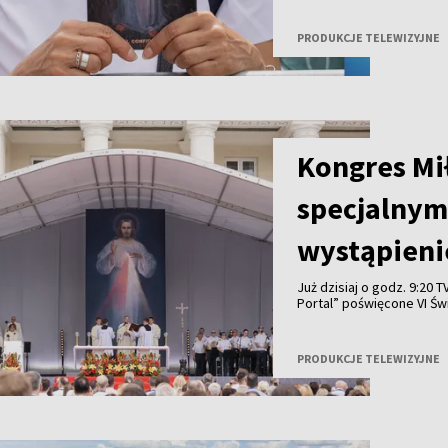
PRODUKCJE TELEWIZYJNE
Kongres Mił
specjalnym
wystąpieni
Już dzisiaj o godz. 9:20
Portal” poświęcone VI Ś
Wilnie. Widzowie zobaczą
rozmowę z ks. Tadeusze
PRODUKCJE TELEWIZYJNE