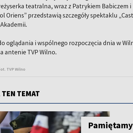
eżyserka teatralna, wraz z Patrykiem Babiczem i
Sol Oriens” przedstawią szczegóły spektaklu „Ca
 Akademii.
o oglądania i wspólnego rozpoczęcia dnia w Wilni
na antenie TVP Wilno.
fot. TVP Wilno
 TEN TEMAT
Pamiętamy’