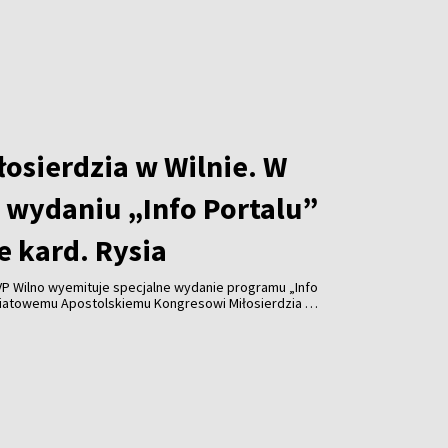
osierdzia w Wilnie. W
 wydaniu „Info Portalu”
e kard. Rysia
 TVP Wilno wyemituje specjalne wydanie programu „Info
wiatowemu Apostolskiemu Kongresowi Miłosierdzia w
 m.in. wystąpienie kardynała Grzegorza Rysia oraz
m Jasińskim oraz Iwoną Geben.