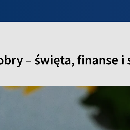
INFO WILNO
WILNO NA DZIEŃ DOBRY
PROGRAMY
ZGŁOŚ
bry – święta, finanse i