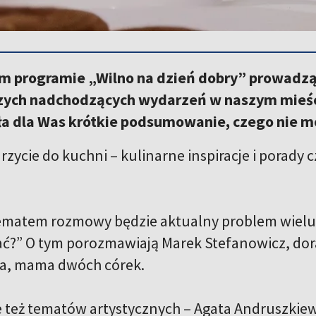
ym programie „Wilno na dzień dobry” prowadzą
zych nadchodzących wydarzeń w naszym mieści
a dla Was krótkie podsumowanie, czego nie m
rzycie do kuchni – kulinarne inspiracje i porady
matem rozmowy będzie aktualny problem wielu r
?” O tym porozmawiają Marek Stefanowicz, dora
, mama dwóch córek.
e też tematów artystycznych – Agata Andruszkiewi