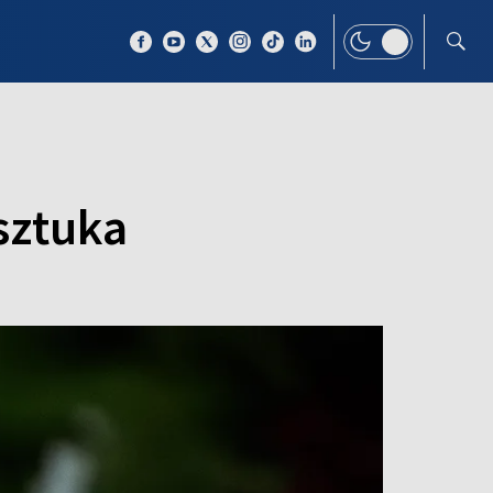
 TEMAT
WIĘCEJ
 sztuka