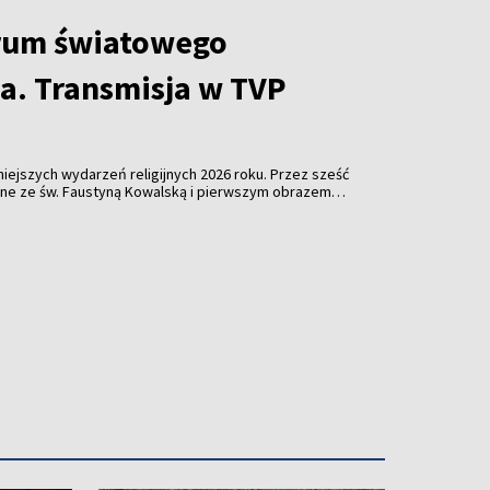
rum światowego
ia. Transmisja w TVP
niejszych wydarzeń religijnych 2026 roku. Przez sześć
zane ze św. Faustyną Kowalską i pierwszym obrazem
anie się miejscem spotkania tysięcy pielgrzymów,
kilkudziesięciu krajów świata. Pod hasłem „Budujemy
ędzie się VI Światowy Apostolski Kongres
o będzie relacjonować jego najważniejsze wydarzenia.