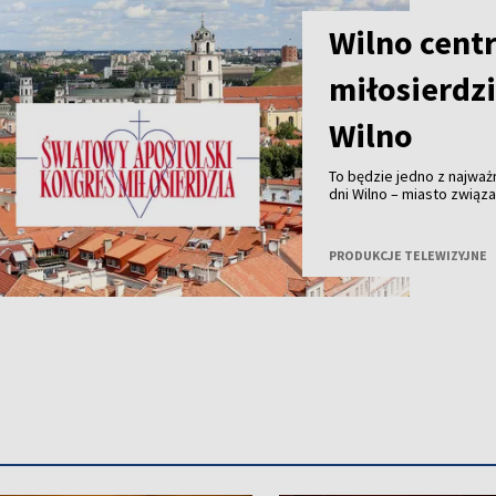
Wilno cent
miłosierdz
Wilno
To będzie jedno z najważ
dni Wilno – miasto zwią
Jezusa Miłosiernego – st
duchownych i wiernych z 
Miasto Miłosierdzia” odb
PRODUKCJE TELEWIZYJNE
Miłosierdzia, a TVP Wiln