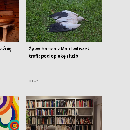
łaźnię
Żywy bocian z Montwiliszek
trafił pod opiekę służb
LITWA