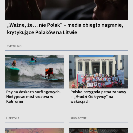
„Ważne, że… nie Polak” – media obiegło nagranie,
krytykujące Polaków na Litwie
TVP WILNO
Psy na deskach surfingowych.
Polska przygoda pełna zabawy
Nietypowe mistrzostwa w
– „Młodzi Odkrywcy” na
Kalifornii
wakacjach
LIFESTYLE
SPOŁECZNE