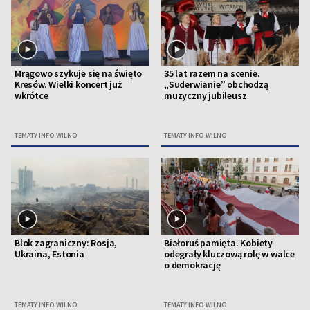
Mrągowo szykuje się na święto
35 lat razem na scenie.
Kresów. Wielki koncert już
„Suderwianie” obchodzą
wkrótce
muzyczny jubileusz
TEMATY INFO WILNO
TEMATY INFO WILNO
Blok zagraniczny: Rosja,
Białoruś pamięta. Kobiety
Ukraina, Estonia
odegrały kluczową rolę w walce
o demokrację
TEMATY INFO WILNO
TEMATY INFO WILNO