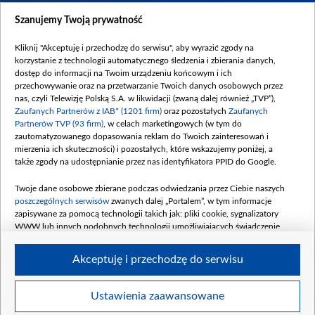
Dostępność
Szanujemy Twoją prywatność
Moje zgody
Kliknij "Akceptuję i przechodzę do serwisu", aby wyrazić zgody na
Procedura zgłoszeń wewnętrznych
korzystanie z technologii automatycznego śledzenia i zbierania danych,
dostęp do informacji na Twoim urządzeniu końcowym i ich
przechowywanie oraz na przetwarzanie Twoich danych osobowych przez
nas, czyli Telewizję Polską S.A. w likwidacji (zwaną dalej również „TVP”),
Zaufanych Partnerów z IAB* (1201 firm)
oraz pozostałych
Zaufanych
Partnerów TVP (93 firm)
, w celach marketingowych (w tym do
zautomatyzowanego dopasowania reklam do Twoich zainteresowań i
mierzenia ich skuteczności) i pozostałych, które wskazujemy poniżej, a
także zgody na udostępnianie przez nas identyfikatora PPID do Google.
Twoje dane osobowe zbierane podczas odwiedzania przez Ciebie naszych
poszczególnych serwisów
zwanych dalej „Portalem”, w tym informacje
zapisywane za pomocą technologii takich jak: pliki cookie, sygnalizatory
WWW lub innych podobnych technologii umożliwiających świadczenie
dopasowanych i bezpiecznych usług, personalizację treści oraz reklam,
udostępnianie funkcji mediów społecznościowych oraz analizowanie ruchu
Akceptuję i przechodzę do serwisu
w Internecie.
Twoje dane osobowe zbierane podczas odwiedzania przez Ciebie
Ustawienia zaawansowane
poszczególnych serwisów
na Portalu, takie jak adresy IP, identyfikatory