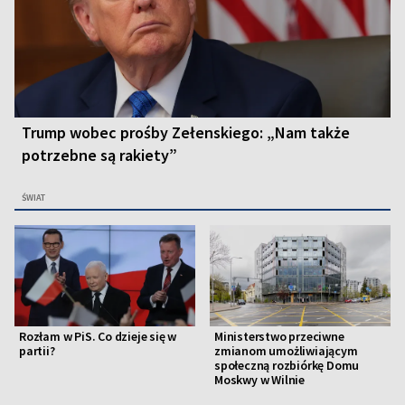
Trump wobec prośby Zełenskiego: „Nam także
potrzebne są rakiety”
ŚWIAT
Rozłam w PiS. Co dzieje się w
Ministerstwo przeciwne
partii?
zmianom umożliwiającym
społeczną rozbiórkę Domu
Moskwy w Wilnie