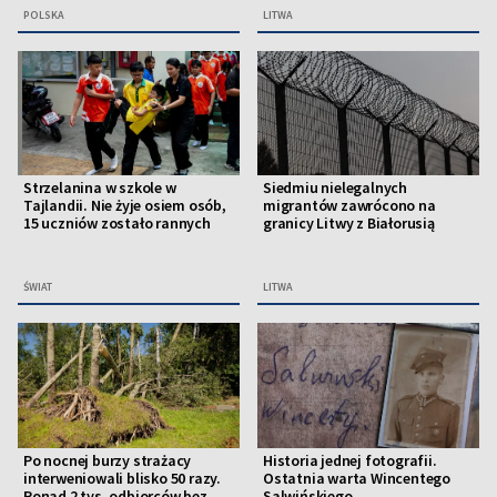
POLSKA
LITWA
Strzelanina w szkole w
Siedmiu nielegalnych
Tajlandii. Nie żyje osiem osób,
migrantów zawrócono na
15 uczniów zostało rannych
granicy Litwy z Białorusią
ŚWIAT
LITWA
Po nocnej burzy strażacy
Historia jednej fotografii.
interweniowali blisko 50 razy.
Ostatnia warta Wincentego
Ponad 2 tys. odbiorców bez
Salwińskiego