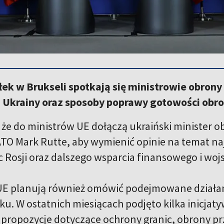
ek w Brukseli spotkają się ministrowie obrony
a Ukrainy oraz sposoby poprawy gotowości obro
, że do ministrów UE dołączą ukraiński minister 
TO Mark Rutte, aby wymienić opinie na temat n
 Rosji oraz dalszego wsparcia finansowego i wo
UE planują również omówić podejmowane działan
ku. W ostatnich miesiącach podjęto kilka inicjat
 propozycje dotyczące ochrony granic, obrony pr