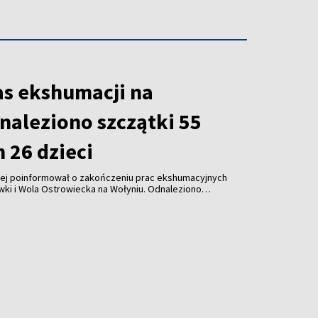
as ekshumacji na
naleziono szczątki 55
m 26 dzieci
wej poinformował o zakończeniu prac ekshumacyjnych
ki i Wola Ostrowiecka na Wołyniu. Odnaleziono
26 dzieci, a także ponad 300 przedmiotów osobistych.
r zaplanowano na 30 sierpnia.