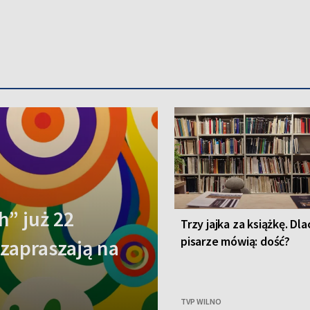
h” już 22
Trzy jajka za książkę. Dl
pisarze mówią: dość?
 zapraszają na
TVP WILNO