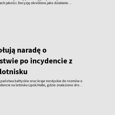
ch jakości. Decyzję określono jako działanie
łagodzić ogólnokrajowe problemy z dostępnością
łują naradę o
stwie po incydencie z
lotnisku
, państwa bałtyckie oraz kraje nordyckie do rozmów o
encie na lotnisku Lipsk/Halle, gdzie znaleziono drona
 Spotkanie ma odbyć się pod koniec sierpnia.