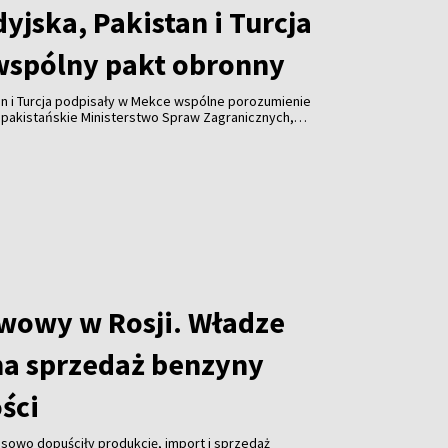
yjska, Pakistan i Turcja
wspólny pakt obronny
an i Turcja podpisały w Mekce wspólne porozumienie
 pakistańskie Ministerstwo Spraw Zagranicznych,
łpracę w dziedzinie bezpieczeństwa i nie jest
adnemu państwu ani sojuszowi.
iwowy w Rosji. Władze
na sprzedaż benzyny
ości
sowo dopuściły produkcję, import i sprzedaż