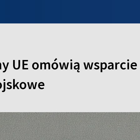
INFO WILNO
WILNO NA DZIEŃ DOBRY
PROGRAMY
ZGŁOŚ
y UE omówią wsparcie d
ojskowe