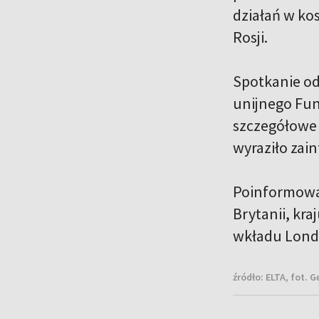
działań w ko
Rosji.
Spotkanie od
unijnego Fun
szczegółowe 
wyraziło zai
Poinformowan
Brytanii, kr
wkładu Lond
źródło:
ELTA, fot. 