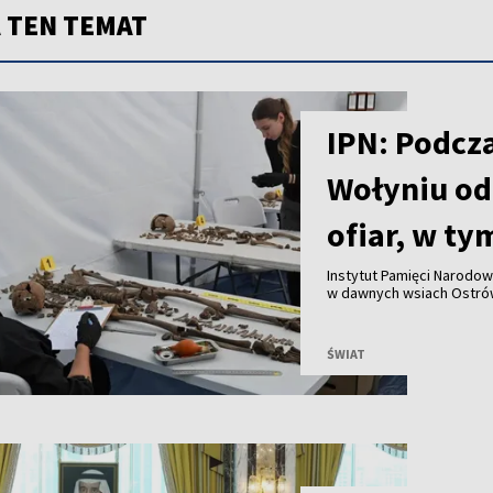
 TEN TEMAT
IPN: Podcz
Wołyniu od
ofiar, w ty
Instytut Pamięci Narodo
w dawnych wsiach Ostrów
szczątki 55 osób, w tym 
Uroczysty pochówek ofia
ŚWIAT