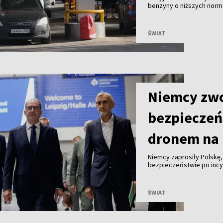
benzyny o niższych norma
antykryzysowe mające z
paliwa.
ŚWIAT
Niemcy zwo
bezpieczeń
dronem na 
Niemcy zaprosiły Polskę
bezpieczeństwie po incyd
z ładunkiem wybuchowym.
ŚWIAT