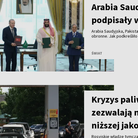
Arabia Saud
podpisały 
Arabia Saudyjska, Pakist
obronne. Jak podkreśliło
umowa ma zacieśnić wspó
wymierzona przeciwko ż
ŚWIAT
Kryzys pal
zezwalają 
niższej jak
Rosyjskie władze tymcza