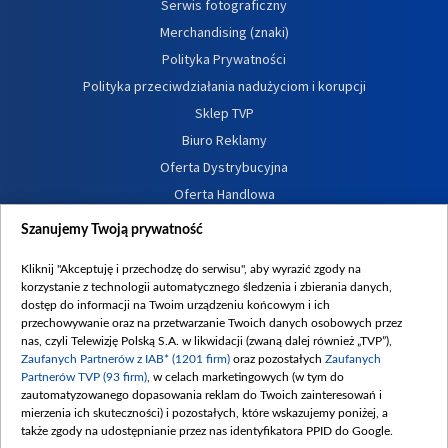
Serwis fotograficzny
Merchandising (znaki)
Polityka Prywatności
Polityka przeciwdziałania nadużyciom i korupcji
Sklep TVP
Biuro Reklamy
Oferta Dystrybucyjna
Oferta Handlowa
Dostępność
Szanujemy Twoją prywatność
Moje zgody
Kliknij "Akceptuję i przechodzę do serwisu", aby wyrazić zgody na
Procedura zgłoszeń wewnętrznych
korzystanie z technologii automatycznego śledzenia i zbierania danych,
dostęp do informacji na Twoim urządzeniu końcowym i ich
przechowywanie oraz na przetwarzanie Twoich danych osobowych przez
nas, czyli Telewizję Polską S.A. w likwidacji (zwaną dalej również „TVP”),
Zaufanych Partnerów z IAB* (1201 firm)
oraz pozostałych
Zaufanych
Partnerów TVP (93 firm)
, w celach marketingowych (w tym do
zautomatyzowanego dopasowania reklam do Twoich zainteresowań i
mierzenia ich skuteczności) i pozostałych, które wskazujemy poniżej, a
także zgody na udostępnianie przez nas identyfikatora PPID do Google.