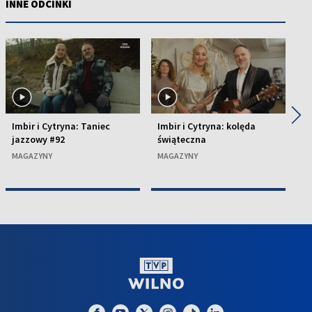
INNE ODCINKI
◀
▶
Imbir i Cytryna: Taniec
Imbir i Cytryna: kolęda
Im
jazzowy #92
świąteczna
Ł
MAGAZYNY
MAGAZYNY
M