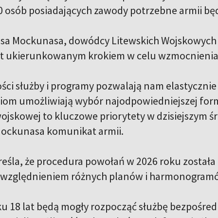
0 osób posiadających zawody potrzebne armii będz
sa Mockunasa, dowódcy Litewskich Wojskowych
est ukierunkowanym krokiem w celu wzmocnienia
ści służby i programy pozwalają nam elastycznie
om umożliwiają wybór najodpowiedniejszej formy
wojskowej to kluczowe priorytety w dzisiejszym 
ockunasa komunikat armii.
eśla, że procedura powołań w 2026 roku została 
uwzględnieniem różnych planów i harmonogramó
u 18 lat będą mogły rozpocząć służbę bezpośred