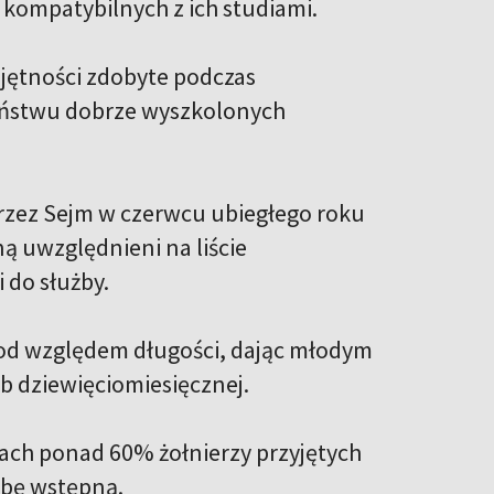
 kompatybilnych z ich studiami.
ejętności zdobyte podczas
aństwu dobrze wyszkolonych
przez Sejm w czerwcu ubiegłego roku
ną uwzględnieni na liście
 do służby.
pod względem długości, dając młodym
b dziewięciomiesięcznej.
tach ponad 60% żołnierzy przyjętych
żbę wstępną.