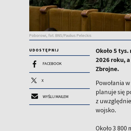
Poborowi, fot. BNS/Paulius Peleckis
Około 5 tys
UDOSTĘPNIJ
2026 roku, a
FACEBOOK
Zbrojne.
X
Powołania w 
planuje się 
WYŚLIJ MAILEM
z uwzględnie
wojsko.
Około 3 800 