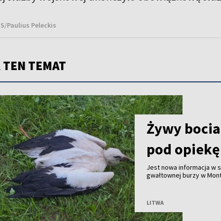
NS/Paulius Peleckis
 TEN TEMAT
Żywy bocian
pod opiekę
Jest nowa informacja w
gwałtownej burzy w Mont
mieszkaniec miejscowośc
służby przyjechały na mi
LITWA