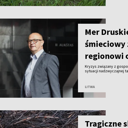
Mer Druski
śmieciowy 
regionowi 
Kryzys związany z gosp
sytuacji nadzwyczajnej ta
Malinauskas alarmuje, że
Kogeneracyjna nie przyjm
LITWA
Tragiczne 