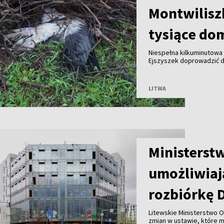
Montwilisz
tysiące do
Niespełna kilkuminutowa 
Ejszyszek doprowadzić do
części wieloletniego gni
pozbawiły prądu tysiące
LITWA
Ministerst
umożliwiaj
rozbiórkę 
Litewskie Ministerstwo O
zmian w ustawie, które 