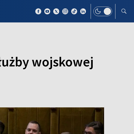
 TEMAT
WIĘCEJ
łużby wojskowej