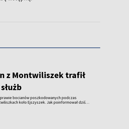
 z Montwiliszek trafił
 służb
 sprawie bocianów poszkodowanych podczas
wiliszkach koło Ejszyszek. Jak poinformował dziś
i pan Krzysztof Gotowiecki, wczoraj wieczorem
ejsce i zabrały żywego, rannego bociana.