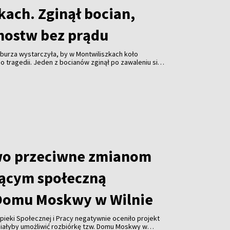
kach. Zginął bocian,
mostw bez prądu
burza wystarczyła, by w Montwiliszkach koło
 tragedii. Jeden z bocianów zginął po zawaleniu się
azda. Gwałtowne nawałnice, które przeszły nad Litwą,
 odbiorców i spowodowały liczne zniszczenia.
wo przeciwne zmianom
ącym społeczną
Domu Moskwy w Wilnie
pieki Społecznej i Pracy negatywnie oceniło projekt
miałyby umożliwić rozbiórkę tzw. Domu Moskwy w