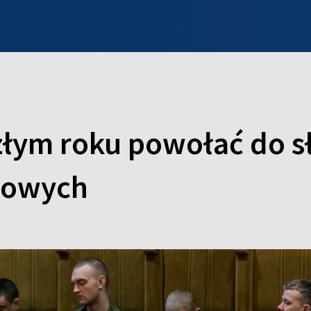
INFO WILNO
WILNO NA DZIEŃ DOBRY
PROGRAMY
ZGŁOŚ
złym roku powołać do s
orowych