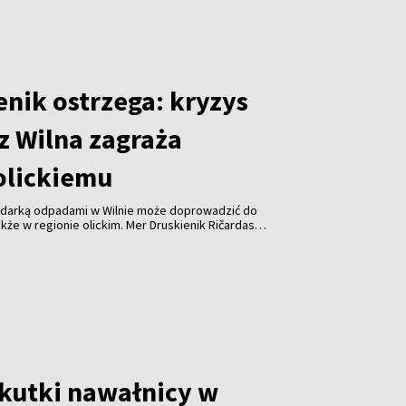
enik ostrzega: kryzys
z Wilna zagraża
olickiemu
odarką odpadami w Wilnie może doprowadzić do
kże w regionie olickim. Mer Druskienik Ričardas
 od początku sierpnia Wileńska Elektrociepłownia
uje już do spalania odpadów z tego regionu.
skutki nawałnicy w