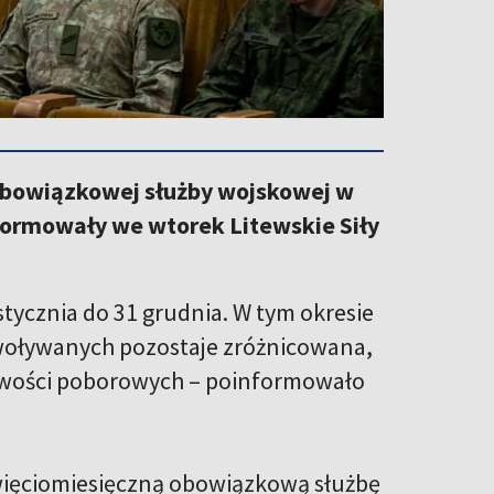
obowiązkowej służby wojskowej w
nformowały we wtorek Litewskie Siły
stycznia do 31 grudnia. W tym okresie
owoływanych pozostaje zróżnicowana,
liwości poborowych – poinformowało
więciomiesięczną obowiązkową służbę