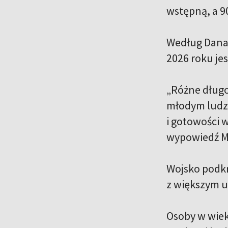
wstępną, a 9
Według Dana
2026 roku j
„Różne długo
młodym ludzi
i gotowości 
wypowiedź M
Wojsko podkr
z większym 
Osoby w wiek