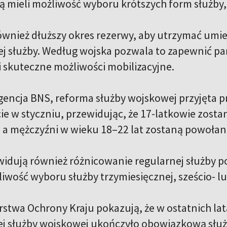
ą mieli możliwość wyboru krótszych form służby,
również dłuższy okres rezerwy, aby utrzymać umi
j służby. Według wojska pozwala to zapewnić p
i skuteczne możliwości mobilizacyjne.
gencja BNS, reforma służby wojskowej przyjęta 
ie w styczniu, przewidując, że 17-latkowie zosta
a mężczyźni w wieku 18–22 lat zostaną powołani
idują również różnicowanie regularnej służby 
iwość wyboru służby trzymiesięcznej, sześcio- lu
rstwa Ochrony Kraju pokazują, że w ostatnich la
j służby wojskowej ukończyło obowiązkową słu