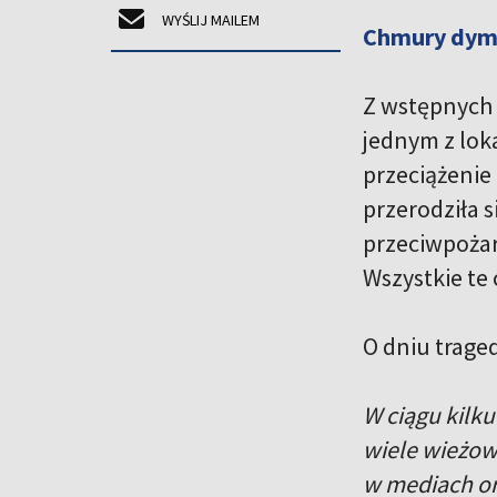
WYŚLIJ MAILEM
Chmury dym
Z wstępnych 
jednym z lok
przeciążenie
przerodziła 
przeciwpożar
Wszystkie te 
O dniu trage
W ciągu kilk
wiele wieżow
w mediach or