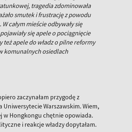
ji ratunkowej, tragedia zdominowała
żało smutek i frustrację z powodu
 W całym mieście odbywały się
pojawiały się apele o pociągnięcie
 też apele do władz o pilne reformy
 w komunalnych osiedlach
dopiero zaczynałam przygodę z
a Uniwersytecie Warszawskim. Wiem,
cznej w Hongkongu chętnie opowiada.
lityczne i reakcje władzy dopytałam.