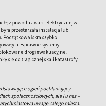
chł z powodu awarii elektrycznej w
yła przestarzała instalacja lub
. Początkowa iskra szybko
ęgowały niesprawne systemy
ablokowane drogi ewakuacyjne.
ły się do tragicznej skali katastrofy.
edstawiające ogień pochłaniający
iach społecznościowych, ale i u nas –
 natychmiastową uwagę całego miasta.