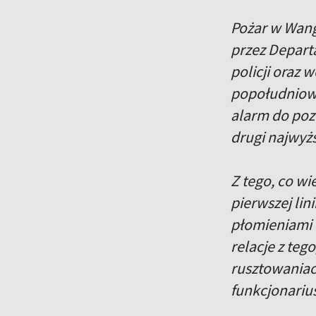
Pożar w Wang 
przez Depart
policji oraz
popołudniowy
alarm do pozi
drugi najwyż
Z tego, co wi
pierwszej lin
płomieniami 
relacje z teg
rusztowaniach
funkcjonarius