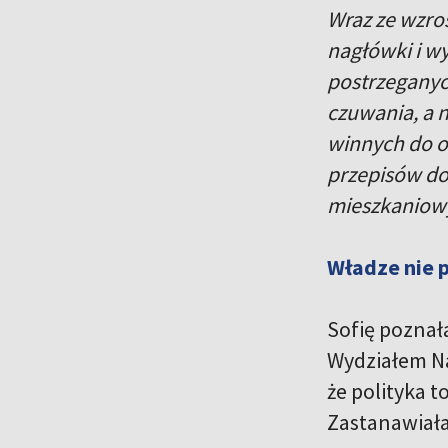
Wraz ze wzros
nagłówki i w
postrzeganyc
czuwania, a n
winnych do od
przepisów do
mieszkaniow
Władze nie 
Sofię poznał
Wydziałem Na
że polityka t
Zastanawiała