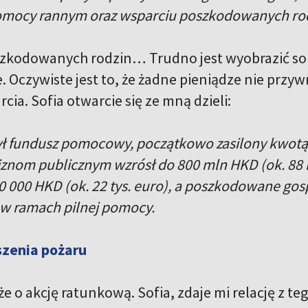
pomocy rannym oraz wsparciu poszkodowanych ro
zkodowanych rodzin… Trudno jest wyobrazić sob
. Oczywiste jest to, że żadne pieniądze nie przyw
cia. Sofia otwarcie się ze mną dzieli:
ł fundusz pomocowy, początkowo zasilony kwotą 3
iznom publicznym wzrósł do 800 mln HKD (ok. 88 m
0 000 HKD (ok. 22 tys. euro), a poszkodowane g
o) w ramach pilnej pomocy.
szenia pożaru
że o akcję ratunkową. Sofia, zdaje mi relację z t