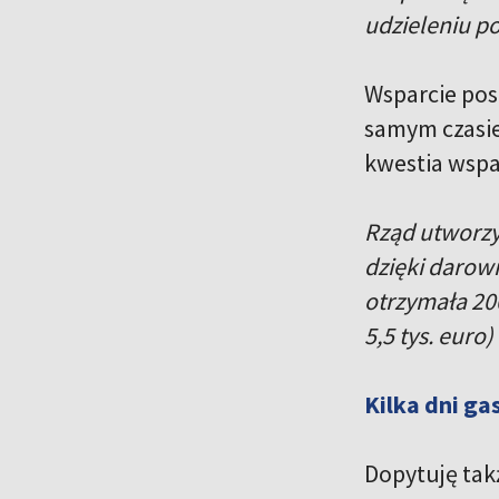
udzieleniu 
Wsparcie pos
samym czasie
kwestia wspar
Rząd utworzy
dzięki darow
otrzymała 20
5,5 tys. eur
Kilka dni ga
Dopytuję tak