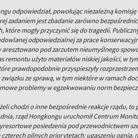
gu odpowiedział, powołując niezależną komisję
rej zadaniem jest zbadanie zarówno bezpośrednich
, które mogły przyczynić się do tragedii. Publiczn
udowlanej odpowiedzialnej za prace konserwacyjne 
 aresztowano pod zarzutem nieumyślnego spowod
as remontu użyto materiałów niskiej jakości, w tym
które prawdopodobnie przyspieszyły rozprzestrzen
w związku ze sprawą, w tym niektóre w ramach do
temowe problemy w egzekwowaniu norm bezpiec
żeli chodzi o inne bezpośrednie reakcje rządu, to
dnia, rząd Hongkongu uruchomił Centrum Monito
yresortowe posiedzenia pod przewodnictwem szef
a czterech pilnych priorytetach: ugaszeniu ognia