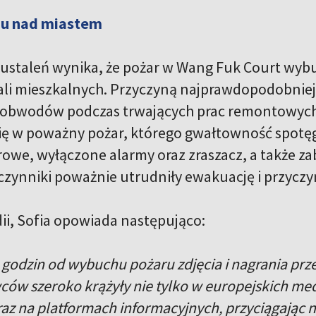
u nad miastem
ustaleń wynika, że pożar w Wang Fuk Court wybu
ali mieszkalnych. Przyczyną najprawdopodobniej b
 obwodów podczas trwających prac remontowych
się w poważny pożar, którego gwałtowność spot
owe, wyłączone alarmy oraz zraszacz, a także z
czynniki poważnie utrudniły ewakuację i przyczyni
dii, Sofia opowiada następująco:
u godzin od wybuchu pożaru zdjęcia i nagrania prz
ców szeroko krążyły nie tylko w europejskich med
az na platformach informacyjnych, przyciągając