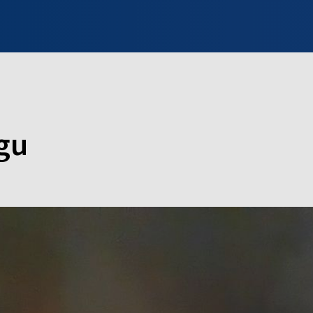
INFO WILNO
WILNO NA DZIEŃ DOBRY
PROGRAMY
ZGŁOŚ
gu