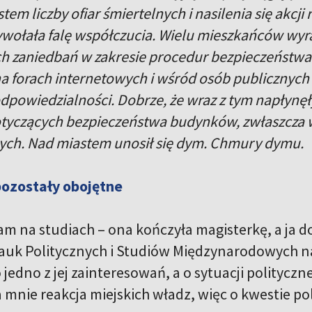
tem liczby ofiar śmiertelnych i nasilenia się akc
ywołała falę współczucia. Wielu mieszkańców wyra
h zaniedbań w zakresie procedur bezpieczeństwa.
a forach internetowych i wśród osób publicznych 
powiedzialności. Dobrze, że wraz z tym napłynęły
tyczących bezpieczeństwa budynków, zwłaszcza
ych. Nad miastem unosił się dym. Chmury dymu.
pozostały obojętne
am na studiach – ona kończyła magisterkę, a ja 
uk Politycznych i Studiów Międzynarodowych n
o jedno z jej zainteresowań, a o sytuacji polity
 mnie reakcja miejskich władz, więc o kwestie po