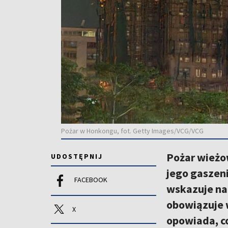
Pożar w Honkongu, fot. Getty Images/VCG/VCG
Pożar wieżo
UDOSTĘPNIJ
jego gaszeni
FACEBOOK
wskazuje na 
obowiązuje 
X
opowiada, co