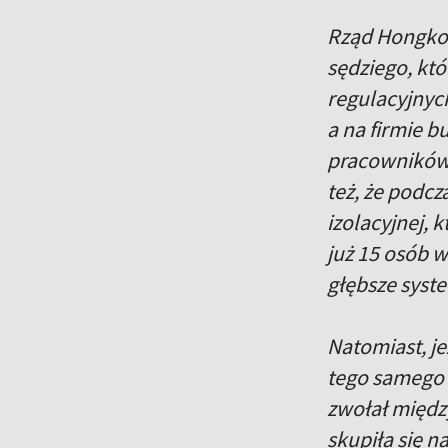
Rząd Hongkon
sędziego, któ
regulacyjnych
a na firmie b
pracowników
też, że podcz
izolacyjnej, 
już 15 osób 
głębsze sys
Natomiast, je
tego samego 
zwołał międz
skupiła się n