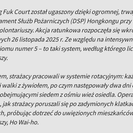
Fuk Court został ugaszony dzięki ogromnej, trwaj
ament Służb Pożarniczych (DSP) Hongkongu przy
 wolontariuszy. Akcja ratunkowa rozpoczęła się w
ch 26 listopada 2025 r. Ze względu na intensyw
omu numer 5 – to taki system, według którego lic
szy.
em, strażacy pracowali w systemie rotacyjnym: ka
ii walki z żywiołem, po czym następowały dwa dni
obejmującymi siedem z ośmiu wież osiedla. Opera
o, jak strażacy poruszali się po zadymionych klatk
, próbując dotrzeć do uwięzionych mieszkańców. N
zy, Ho Wai-ho.