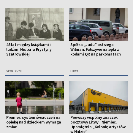
46 lat między książkami i
Spółka „Judu” ostrzega
ludźmi. Historia Krystyny
Wilnian. Fałszywe nalepki z
Szatrowskiej
kodami QR na parkomatach
SPOŁECZNE
LITWA
Premier: system świadczeń na
Pierwszy wspólny znaczek
opiekę nad dzieckiem wymaga
pocztowy Litwy i Niemiec.
zmian
Upamiętnia „Kolonię artystów
w Nidzie”