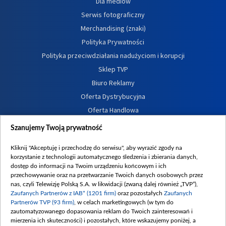
Dla mediów
Serwis fotograficzny
Merchandising (znaki)
Polityka Prywatności
Polityka przeciwdziałania nadużyciom i korupcji
Sklep TVP
Biuro Reklamy
Oferta Dystrybucyjna
Oferta Handlowa
Dostępność
Szanujemy Twoją prywatność
Moje zgody
Kliknij "Akceptuję i przechodzę do serwisu", aby wyrazić zgody na
Procedura zgłoszeń wewnętrznych
korzystanie z technologii automatycznego śledzenia i zbierania danych,
dostęp do informacji na Twoim urządzeniu końcowym i ich
przechowywanie oraz na przetwarzanie Twoich danych osobowych przez
nas, czyli Telewizję Polską S.A. w likwidacji (zwaną dalej również „TVP”),
Zaufanych Partnerów z IAB* (1201 firm)
oraz pozostałych
Zaufanych
Partnerów TVP (93 firm)
, w celach marketingowych (w tym do
zautomatyzowanego dopasowania reklam do Twoich zainteresowań i
mierzenia ich skuteczności) i pozostałych, które wskazujemy poniżej, a