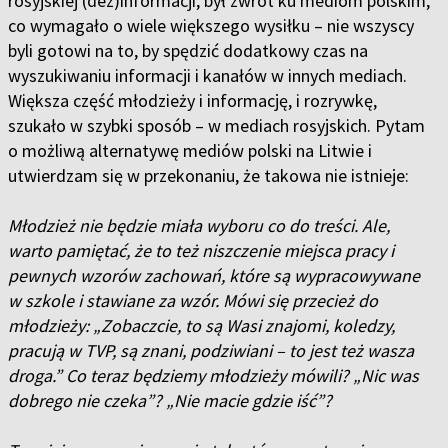
rosyjskiej (dez)informacji, był zwrot ku mediom polskim,
co wymagało o wiele większego wysiłku – nie wszyscy
byli gotowi na to, by spędzić dodatkowy czas na
wyszukiwaniu informacji i kanałów w innych mediach.
Większa część młodzieży i informację, i rozrywkę,
szukało w szybki sposób – w mediach rosyjskich. Pytam
o możliwą alternatywę mediów polski na Litwie i
utwierdzam się w przekonaniu, że takowa nie istnieje:
Młodzież nie będzie miała wyboru co do treści. Ale,
warto pamiętać, że to też niszczenie miejsca pracy i
pewnych wzorów zachowań, które są wypracowywane
w szkole i stawiane za wzór. Mówi się przecież do
młodzieży: „Zobaczcie, to są Wasi znajomi, koledzy,
pracują w TVP, są znani, podziwiani – to jest też wasza
droga.” Co teraz będziemy młodzieży mówili? „Nic was
dobrego nie czeka”? „Nie macie gdzie iść”?