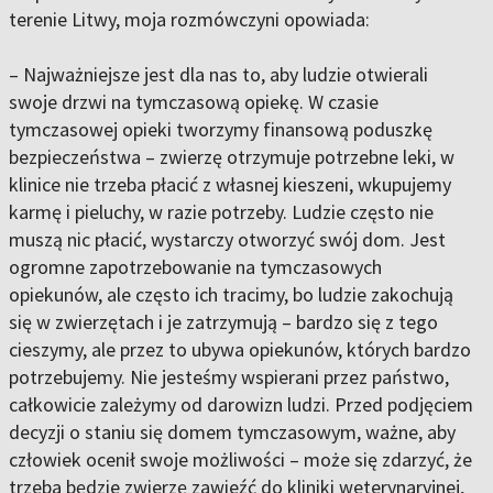
terenie Litwy, moja rozmówczyni opowiada:
– Najważniejsze jest dla nas to, aby ludzie otwierali
swoje drzwi na tymczasową opiekę. W czasie
tymczasowej opieki tworzymy finansową poduszkę
bezpieczeństwa – zwierzę otrzymuje potrzebne leki, w
klinice nie trzeba płacić z własnej kieszeni, wkupujemy
karmę i pieluchy, w razie potrzeby. Ludzie często nie
muszą nic płacić, wystarczy otworzyć swój dom. Jest
ogromne zapotrzebowanie na tymczasowych
opiekunów, ale często ich tracimy, bo ludzie zakochują
się w zwierzętach i je zatrzymują – bardzo się z tego
cieszymy, ale przez to ubywa opiekunów, których bardzo
potrzebujemy. Nie jesteśmy wspierani przez państwo,
całkowicie zależymy od darowizn ludzi. Przed podjęciem
decyzji o staniu się domem tymczasowym, ważne, aby
człowiek ocenił swoje możliwości – może się zdarzyć, że
trzeba będzie zwierzę zawieźć do kliniki weterynaryjnej,