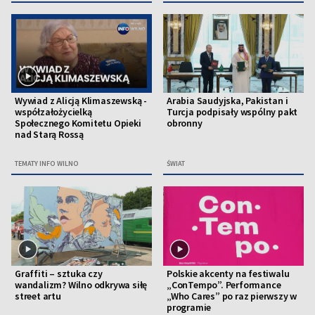
Wywiad z Alicją Klimaszewską -
Arabia Saudyjska, Pakistan i
współzałożycielką
Turcja podpisały wspólny pakt
Społecznego Komitetu Opieki
obronny
nad Starą Rossą
TEMATY INFO WILNO
ŚWIAT
Graffiti – sztuka czy
Polskie akcenty na festiwalu
wandalizm? Wilno odkrywa siłę
„ConTempo”. Performance
street artu
„Who Cares” po raz pierwszy w
programie