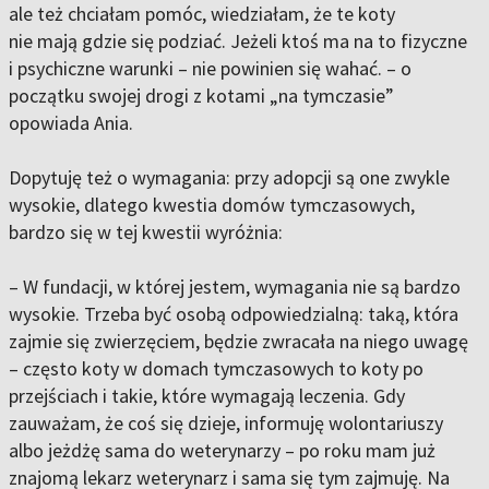
ale też chciałam pomóc, wiedziałam, że te koty
nie mają gdzie się podziać. Jeżeli ktoś ma na to fizyczne
i psychiczne warunki – nie powinien się wahać. –
o
początku swojej drogi z kotami „na tymczasie”
opowiada Ania.
Dopytuję też o wymagania: przy adopcji są one zwykle
wysokie, dlatego kwestia domów tymczasowych,
bardzo się w tej kwestii wyróżnia:
– W fundacji, w której jestem, wymagania nie są bardzo
wysokie. Trzeba być osobą odpowiedzialną: taką, która
zajmie się zwierzęciem, będzie zwracała na niego uwagę
– często koty w domach tymczasowych to koty po
przejściach i takie, które wymagają leczenia. Gdy
zauważam, że coś się dzieje, informuję wolontariuszy
albo jeżdżę sama do weterynarzy – po roku mam już
znajomą lekarz weterynarz i sama się tym zajmuję. Na