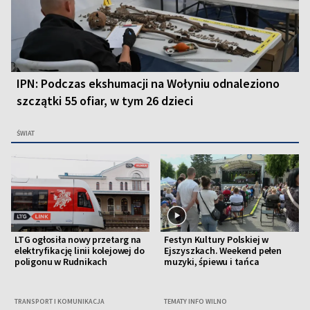
IPN: Podczas ekshumacji na Wołyniu odnaleziono
szczątki 55 ofiar, w tym 26 dzieci
ŚWIAT
LTG ogłosiła nowy przetarg na
Festyn Kultury Polskiej w
elektryfikację linii kolejowej do
Ejszyszkach. Weekend pełen
poligonu w Rudnikach
muzyki, śpiewu i tańca
TRANSPORT I KOMUNIKACJA
TEMATY INFO WILNO