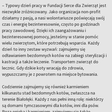
– Typowy dzień pracy w Fundacji Serce dla Zwierząt jest
niezwykle zróżnicowany. Jako organizacja non-profit
działamy z pasją, a nasi wolontariusze poświęcają swój
czas i energię bezinteresownie, często po godzinach
pracy zawodowej. Dzięki ich zaangażowaniu i
bezinteresownej pomocy, jesteśmy w stanie pomóc
wielu zwierzętom, które potrzebują wsparcia. Każdy
dzień to inny zestaw wyzwań: zajmujemy się
odławianiem bezdomnych kotów na zabiegi sterylizacji i
kastracji a także leczenie. Transportem zwierząt do
lecznic. Gdy dzikie koty wracają do zdrowia,
wypuszczamy je z powrotem na miejsce bytowania.
Codziennie zajmujemy się również karmieniem
kilkunastu stad bezdomnych kotów, zwłaszcza na
terenie Białołęki. Każdy z nas pełni inną rolę: niektórzy
są domami tymczasowymi dla kotów, inni dla psów.
Poza opieką i karmieniem, zajmujemy się także