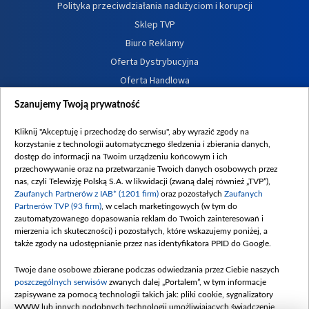
Polityka przeciwdziałania nadużyciom i korupcji
Sklep TVP
Biuro Reklamy
Oferta Dystrybucyjna
Oferta Handlowa
Dostępność
Szanujemy Twoją prywatność
Moje zgody
Kliknij "Akceptuję i przechodzę do serwisu", aby wyrazić zgody na
Procedura zgłoszeń wewnętrznych
korzystanie z technologii automatycznego śledzenia i zbierania danych,
dostęp do informacji na Twoim urządzeniu końcowym i ich
przechowywanie oraz na przetwarzanie Twoich danych osobowych przez
nas, czyli Telewizję Polską S.A. w likwidacji (zwaną dalej również „TVP”),
Zaufanych Partnerów z IAB* (1201 firm)
oraz pozostałych
Zaufanych
Partnerów TVP (93 firm)
, w celach marketingowych (w tym do
zautomatyzowanego dopasowania reklam do Twoich zainteresowań i
mierzenia ich skuteczności) i pozostałych, które wskazujemy poniżej, a
także zgody na udostępnianie przez nas identyfikatora PPID do Google.
Twoje dane osobowe zbierane podczas odwiedzania przez Ciebie naszych
poszczególnych serwisów
zwanych dalej „Portalem”, w tym informacje
zapisywane za pomocą technologii takich jak: pliki cookie, sygnalizatory
WWW lub innych podobnych technologii umożliwiających świadczenie