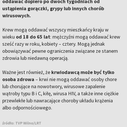
oddawać dopiero po dwóch tygodniach od
ustąpienia gorączki, grypy lub innych chorób
wirusowych.
Krew mogą oddawać wszyscy mieszkańcy kraju w
wieku
od 18 do 65 lat
: mężczyźni mogą oddawać krew
sześć razy w roku, kobiety – cztery. Mogą jednak
obowiązywać pewne ograniczenia związane ze stanem
zdrowia lub niedawną operacją.
Ważne jest również, że
krwiodawcą może być tylko
osoba zdrowa
– krwi nie mogą oddawać osoby chore
lub chorujące na nowotwory, wirusowe zapalenie
wątroby typu B i C, kiłę, wirusa HIV, a także inne ciężkie
przewlekłe lub nawracające choroby układu krążenia
albo odpornościowego.
źródło:
TVP Wilno/LRT