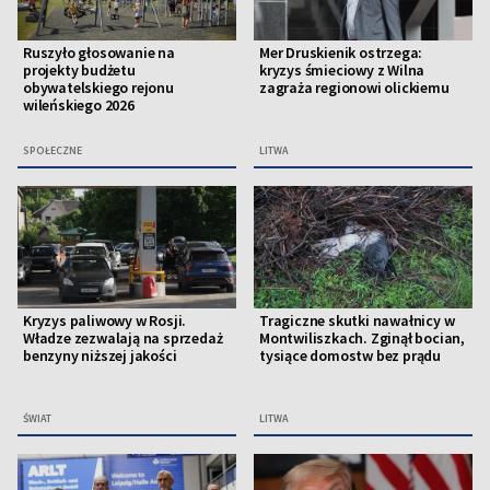
Ruszyło głosowanie na
Mer Druskienik ostrzega:
projekty budżetu
kryzys śmieciowy z Wilna
obywatelskiego rejonu
zagraża regionowi olickiemu
wileńskiego 2026
SPOŁECZNE
LITWA
Kryzys paliwowy w Rosji.
Tragiczne skutki nawałnicy w
Władze zezwalają na sprzedaż
Montwiliszkach. Zginął bocian,
benzyny niższej jakości
tysiące domostw bez prądu
ŚWIAT
LITWA