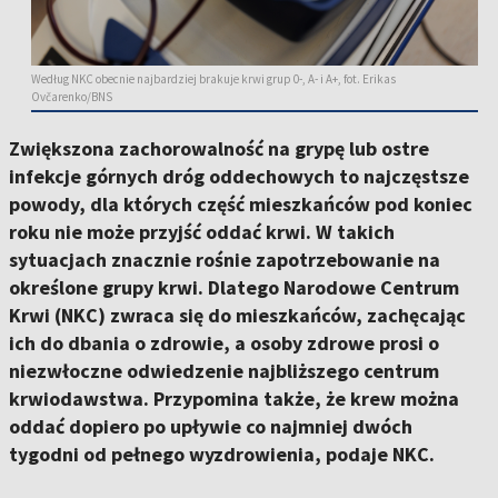
Według NKC obecnie najbardziej brakuje krwi grup 0-, A- i A+, fot. Erikas
Ovčarenko/BNS
Zwiększona zachorowalność na grypę lub ostre
infekcje górnych dróg oddechowych to najczęstsze
powody, dla których część mieszkańców pod koniec
roku nie może przyjść oddać krwi. W takich
sytuacjach znacznie rośnie zapotrzebowanie na
określone grupy krwi. Dlatego Narodowe Centrum
Krwi (NKC) zwraca się do mieszkańców, zachęcając
ich do dbania o zdrowie, a osoby zdrowe prosi o
niezwłoczne odwiedzenie najbliższego centrum
krwiodawstwa. Przypomina także, że krew można
oddać dopiero po upływie co najmniej dwóch
tygodni od pełnego wyzdrowienia, podaje NKC.