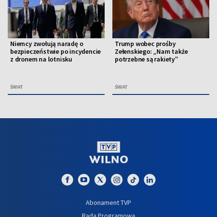
Niemcy zwołują naradę o
Trump wobec prośby
bezpieczeństwie po incydencie
Zełenskiego: „Nam także
z dronem na lotnisku
potrzebne są rakiety”
ŚWIAT
ŚWIAT
Abonament TVP
Rada Programowa