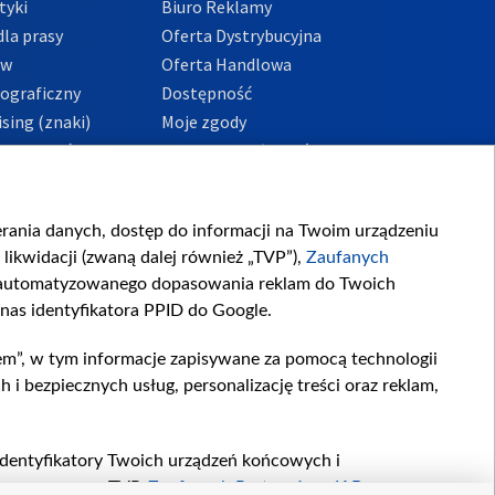
tyki
Biuro Reklamy
la prasy
Oferta Dystrybucyjna
ów
Oferta Handlowa
tograficzny
Dostępność
sing (znaki)
Moje zgody
Prywatności
Procedura zgłoszeń
wewnętrznych
przeciwdziałania
m i korupcji
ierania danych, dostęp do informacji na Twoim urządzeniu
likwidacji (zwaną dalej również „TVP”),
Zaufanych
zautomatyzowanego dopasowania reklam do Twoich
 nas identyfikatora PPID do Google.
em”, w tym informacje zapisywane za pomocą technologii
 bezpiecznych usług, personalizację treści oraz reklam,
, identyfikatory Twoich urządzeń końcowych i
twarzane przez TVP,
Zaufanych Partnerów z IAB
oraz