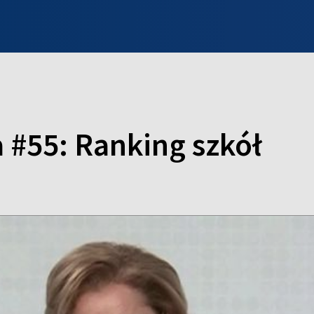
INFO WILNO
WILNO NA DZIEŃ DOBRY
PROGRAMY
ZGŁOŚ
 #55: Ranking szkół