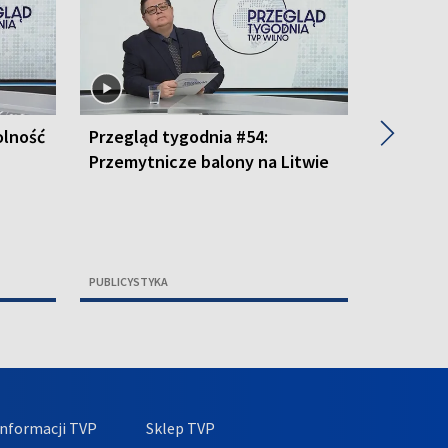
▶
olność
Przegląd tygodnia #54:
Przegląd
Przemytnicze balony na Litwie
2026
PUBLICYSTYKA
PUBLICYSTY
nformacji TVP
Sklep TVP