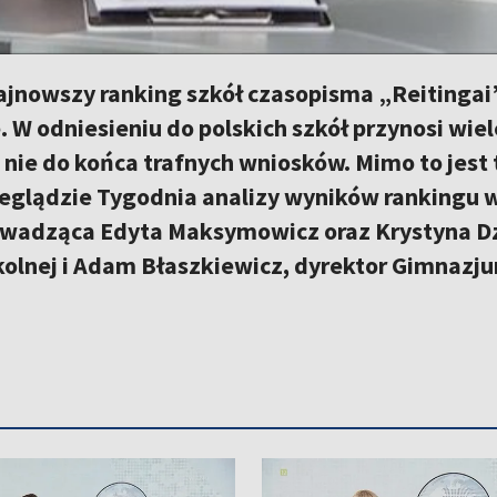
ajnowszy ranking szkół czasopisma „Reitingai” 
 W odniesieniu do polskich szkół przynosi wie
 nie do końca trafnych wniosków. Mimo to jest t
zeglądzie Tygodnia analizy wyników rankingu w
owadząca Edyta Maksymowicz oraz Krystyna Dzi
olnej i Adam Błaszkiewicz, dyrektor Gimnazjum