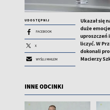
Ukazał się n
UDOSTĘPNIJ
duże emocje.
FACEBOOK
uproszczeń i
liczyć. W Pr
X
dokonali pr
Macierzy Szk
WYŚLIJ MAILEM
INNE ODCINKI