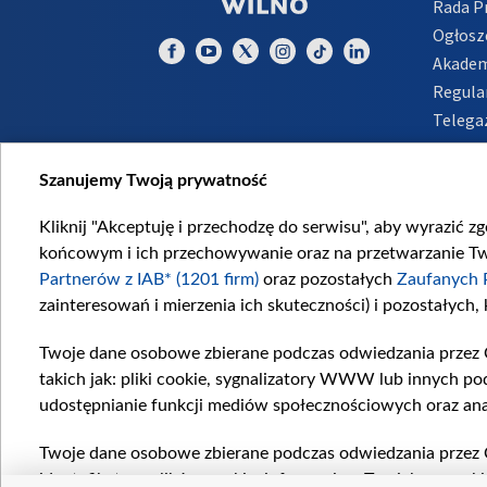
Rada 
Ogłosz
Akadem
Regula
Telega
Inform
Szanujemy Twoją prywatność
Kliknij "Akceptuję i przechodzę do serwisu", aby wyrazić z
końcowym i ich przechowywanie oraz na przetwarzanie Twoi
Partnerów z IAB* (1201 firm)
oraz pozostałych
Zaufanych 
zainteresowań i mierzenia ich skuteczności) i pozostałych,
Twoje dane osobowe zbierane podczas odwiedzania przez 
takich jak: pliki cookie, sygnalizatory WWW lub innych po
udostępnianie funkcji mediów społecznościowych oraz ana
Twoje dane osobowe zbierane podczas odwiedzania przez 
identyfikatory plików cookie, informacje o Twoich wyszuk