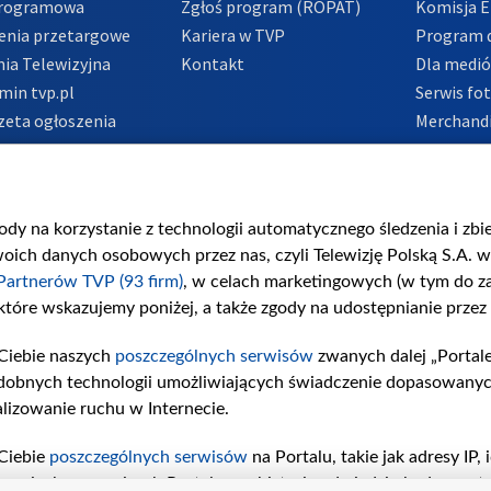
Programowa
Zgłoś program (ROPAT)
Komisja E
enia przetargowe
Kariera w TVP
Program d
ia Telewizyjna
Kontakt
Dla medi
min tvp.pl
Serwis fo
zeta ogłoszenia
Merchandi
acje o nadawcy
Polityka 
Polityka 
nadużycio
gody na korzystanie z technologii automatycznego śledzenia i zb
ch danych osobowych przez nas, czyli Telewizję Polską S.A. w 
Partnerów TVP (93 firm)
, w celach marketingowych (w tym do 
 które wskazujemy poniżej, a także zgody na udostępnianie przez
Ciebie naszych
poszczególnych serwisów
zwanych dalej „Portal
dobnych technologii umożliwiających świadczenie dopasowanych i
lizowanie ruchu w Internecie.
Ciebie
poszczególnych serwisów
na Portalu, takie jak adresy IP
iwaniach w serwisach Portalu czy historia odwiedzin będą prze