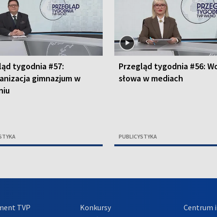
ląd tygodnia #57:
Przegląd tygodnia #56: W
anizacja gimnazjum w
słowa w mediach
niu
STYKA
PUBLICYSTYKA
ment TVP
Konkursy
Centrum i