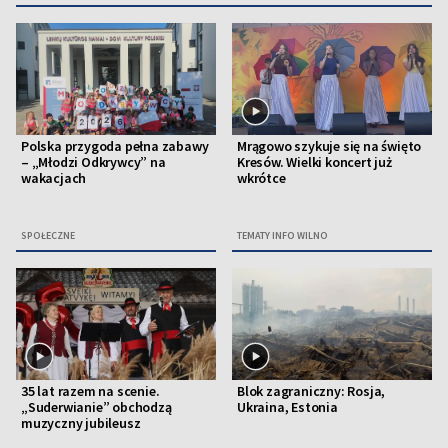
Polska przygoda pełna zabawy
Mrągowo szykuje się na święto
– „Młodzi Odkrywcy” na
Kresów. Wielki koncert już
wakacjach
wkrótce
SPOŁECZNE
TEMATY INFO WILNO
35 lat razem na scenie.
Blok zagraniczny: Rosja,
„Suderwianie” obchodzą
Ukraina, Estonia
muzyczny jubileusz