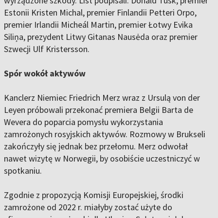
wyrządzone szkody. List podpisali: Donald Tusk, premier
Estonii Kristen Michal, premier Finlandii Petteri Orpo,
premier Irlandii Micheál Martin, premier Łotwy Evika
Siliņa, prezydent Litwy Gitanas Nausėda oraz premier
Szwecji Ulf Kristersson.
Spór wokół aktywów
Kanclerz Niemiec Friedrich Merz wraz z Ursulą von der
Leyen próbowali przekonać premiera Belgii Barta de
Wevera do poparcia pomysłu wykorzystania
zamrożonych rosyjskich aktywów. Rozmowy w Brukseli
zakończyły się jednak bez przełomu. Merz odwołał
nawet wizytę w Norwegii, by osobiście uczestniczyć w
spotkaniu.
Zgodnie z propozycją Komisji Europejskiej, środki
zamrożone od 2022 r. miałyby zostać użyte do