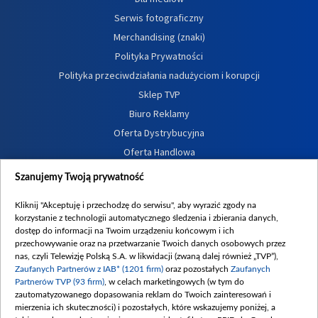
Serwis fotograficzny
Merchandising (znaki)
Polityka Prywatności
Polityka przeciwdziałania nadużyciom i korupcji
Sklep TVP
Biuro Reklamy
Oferta Dystrybucyjna
Oferta Handlowa
Dostępność
Szanujemy Twoją prywatność
Moje zgody
Kliknij "Akceptuję i przechodzę do serwisu", aby wyrazić zgody na
Procedura zgłoszeń wewnętrznych
korzystanie z technologii automatycznego śledzenia i zbierania danych,
dostęp do informacji na Twoim urządzeniu końcowym i ich
przechowywanie oraz na przetwarzanie Twoich danych osobowych przez
nas, czyli Telewizję Polską S.A. w likwidacji (zwaną dalej również „TVP”),
Zaufanych Partnerów z IAB* (1201 firm)
oraz pozostałych
Zaufanych
Partnerów TVP (93 firm)
, w celach marketingowych (w tym do
zautomatyzowanego dopasowania reklam do Twoich zainteresowań i
mierzenia ich skuteczności) i pozostałych, które wskazujemy poniżej, a