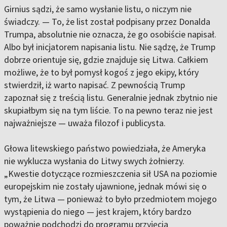
Girnius sądzi, że samo wysłanie listu, o niczym nie
świadczy. — To, że list został podpisany przez Donalda
Trumpa, absolutnie nie oznacza, że go osobiście napisał.
Albo był inicjatorem napisania listu. Nie sądzę, że Trump
dobrze orientuje się, gdzie znajduje się Litwa. Całkiem
możliwe, że to był pomysł kogoś z jego ekipy, który
stwierdził, iż warto napisać. Z pewnością Trump
zapoznał się z treścią listu. Generalnie jednak zbytnio nie
skupiałbym się na tym liście. To na pewno teraz nie jest
najważniejsze — uważa filozof i publicysta.
Głowa litewskiego państwo powiedziała, że Ameryka
nie wyklucza wysłania do Litwy swych żołnierzy.
„Kwestie dotyczące rozmieszczenia sił USA na poziomie
europejskim nie zostały ujawnione, jednak mówi się o
tym, że Litwa — ponieważ to było przedmiotem mojego
wystąpienia do niego — jest krajem, który bardzo
poważnie podchodzi do programu przyjęcia