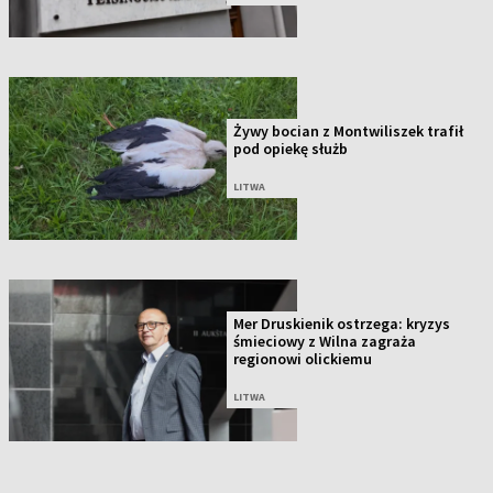
Żywy bocian z Montwiliszek trafił
pod opiekę służb
LITWA
Mer Druskienik ostrzega: kryzys
śmieciowy z Wilna zagraża
regionowi olickiemu
LITWA