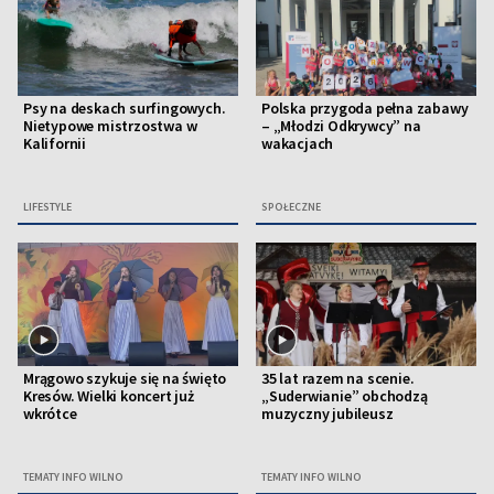
Psy na deskach surfingowych.
Polska przygoda pełna zabawy
Nietypowe mistrzostwa w
– „Młodzi Odkrywcy” na
Kalifornii
wakacjach
LIFESTYLE
SPOŁECZNE
Mrągowo szykuje się na święto
35 lat razem na scenie.
Kresów. Wielki koncert już
„Suderwianie” obchodzą
wkrótce
muzyczny jubileusz
TEMATY INFO WILNO
TEMATY INFO WILNO