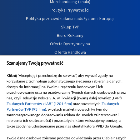
Merchandising (znaki)
Polityka Prywatności
Polityka przeciwdziałania nadużyciom i korupcji
Sklep TVP
Biuro Reklamy
Oferta Dystrybucyjna
Oferta Handlowa
Dostępność
Szanujemy Twoją prywatność
Moje zgody
Kliknij "Akceptuję i przechodzę do serwisu", aby wyrazić zgody na
Procedura zgłoszeń wewnętrznych
korzystanie z technologii automatycznego śledzenia i zbierania danych,
dostęp do informacji na Twoim urządzeniu końcowym i ich
przechowywanie oraz na przetwarzanie Twoich danych osobowych przez
nas, czyli Telewizję Polską S.A. w likwidacji (zwaną dalej również „TVP”),
Zaufanych Partnerów z IAB* (1201 firm)
oraz pozostałych
Zaufanych
Partnerów TVP (93 firm)
, w celach marketingowych (w tym do
zautomatyzowanego dopasowania reklam do Twoich zainteresowań i
mierzenia ich skuteczności) i pozostałych, które wskazujemy poniżej, a
także zgody na udostępnianie przez nas identyfikatora PPID do Google.
Twoje dane osobowe zbierane podczas odwiedzania przez Ciebie naszych