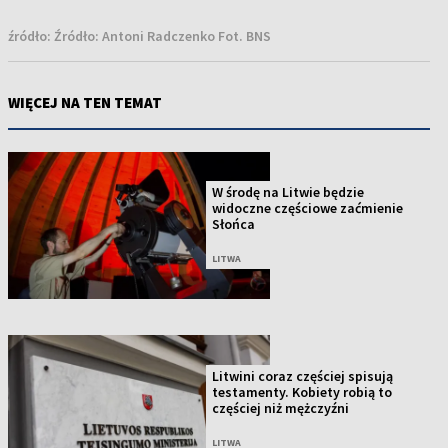
źródło:
Źródło: Antoni Radczenko Fot. BNS
WIĘCEJ NA TEN TEMAT
W środę na Litwie będzie
widoczne częściowe zaćmienie
Słońca
LITWA
Litwini coraz częściej spisują
testamenty. Kobiety robią to
częściej niż mężczyźni
LITWA