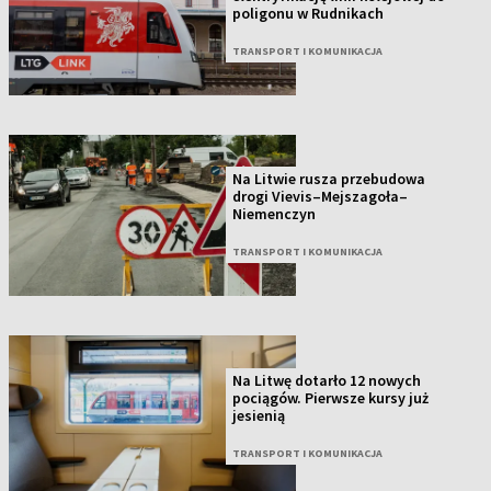
poligonu w Rudnikach
TRANSPORT I KOMUNIKACJA
Na Litwie rusza przebudowa
drogi Vievis–Mejszagoła–
Niemenczyn
TRANSPORT I KOMUNIKACJA
Na Litwę dotarło 12 nowych
pociągów. Pierwsze kursy już
jesienią
TRANSPORT I KOMUNIKACJA