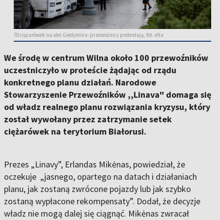
70 ciężarówek na alei Giedymina- przewoźnicy protestują, fot. elta
We środę w centrum Wilna około 100 przewoźników
uczestniczyło w proteście żądając od rządu
konkretnego planu działań. Narodowe
Stowarzyszenie Przewoźników ,,Linava" domaga się
od władz realnego planu rozwiązania kryzysu, który
został wywołany przez zatrzymanie setek
ciężarówek na terytorium Białorusi.
Prezes „Linavy”, Erlandas Mikėnas, powiedział, że
oczekuje „jasnego, opartego na datach i działaniach
planu, jak zostaną zwrócone pojazdy lub jak szybko
zostaną wypłacone rekompensaty”. Dodał, że decyzje
władz nie mogą dalej się ciągnąć. Mikėnas zwracał