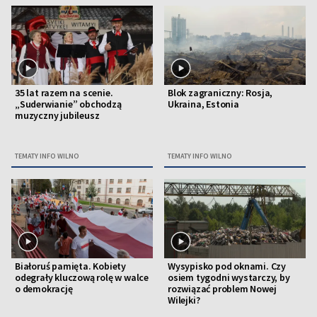
35 lat razem na scenie.
Blok zagraniczny: Rosja,
„Suderwianie” obchodzą
Ukraina, Estonia
muzyczny jubileusz
TEMATY INFO WILNO
TEMATY INFO WILNO
Białoruś pamięta. Kobiety
Wysypisko pod oknami. Czy
odegrały kluczową rolę w walce
osiem tygodni wystarczy, by
o demokrację
rozwiązać problem Nowej
Wilejki?