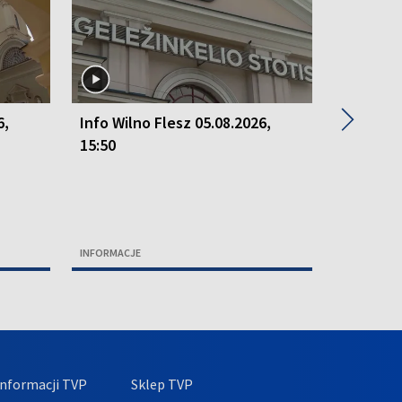
▶
6,
Info Wilno Flesz 05.08.2026,
Info Wil
15:50
15:50
INFORMACJE
INFORMACJ
nformacji TVP
Sklep TVP