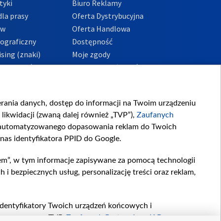
tyki
Biuro Reklamy
la prasy
Oferta Dystrybucyjna
ów
Oferta Handlowa
tograficzny
Dostępność
sing (znaki)
Moje zgody
Prywatności
Procedura zgłoszeń
wewnętrznych
przeciwdziałania
m i korupcji
ierania danych, dostęp do informacji na Twoim urządzeniu
likwidacji (zwaną dalej również „TVP”),
Zaufanych
zautomatyzowanego dopasowania reklam do Twoich
 nas identyfikatora PPID do Google.
em”, w tym informacje zapisywane za pomocą technologii
 bezpiecznych usług, personalizację treści oraz reklam,
, identyfikatory Twoich urządzeń końcowych i
twarzane przez TVP,
Zaufanych Partnerów z IAB
oraz