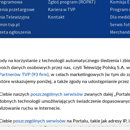
Programowa
Zgłoś program (ROPAT)
Komisja E
enia przetargowe
Kariera w TVP
Program d
ia Telewizyjna
Kontakt
Dla medi
min tvp.pl
Serwis fo
zeta ogłoszenia
Merchandi
acje o nadawcy
Polityka 
Polityka 
nadużycio
gody na korzystanie z technologii automatycznego śledzenia i zb
ch danych osobowych przez nas, czyli Telewizję Polską S.A. w 
Partnerów TVP (93 firm)
, w celach marketingowych (w tym do 
 które wskazujemy poniżej, a także zgody na udostępnianie przez
Ciebie naszych
poszczególnych serwisów
zwanych dalej „Portal
dobnych technologii umożliwiających świadczenie dopasowanych i
lizowanie ruchu w Internecie.
Ciebie
poszczególnych serwisów
na Portalu, takie jak adresy IP
iwaniach w serwisach Portalu czy historia odwiedzin będą prze