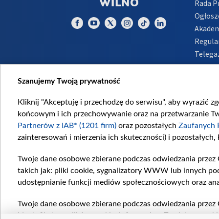
Rada 
Ogłosz
Akadem
Regula
Telega
Inform
Szanujemy Twoją prywatność
Kliknij "Akceptuję i przechodzę do serwisu", aby wyrazić z
końcowym i ich przechowywanie oraz na przetwarzanie Twoi
Partnerów z IAB* (1201 firm)
oraz pozostałych
Zaufanych 
zainteresowań i mierzenia ich skuteczności) i pozostałych,
Twoje dane osobowe zbierane podczas odwiedzania przez 
takich jak: pliki cookie, sygnalizatory WWW lub innych po
udostępnianie funkcji mediów społecznościowych oraz ana
Twoje dane osobowe zbierane podczas odwiedzania przez 
identyfikatory plików cookie, informacje o Twoich wyszuk