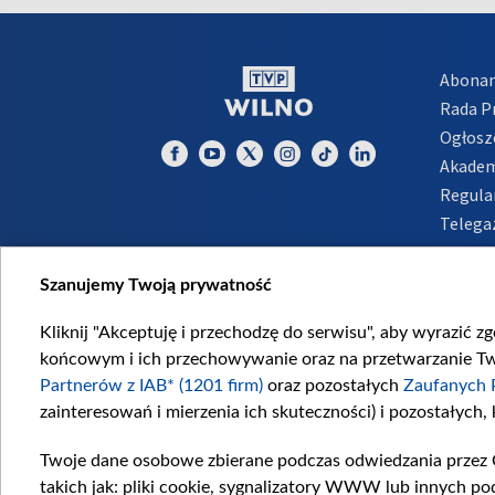
Abona
Rada 
Ogłosz
Akadem
Regula
Telega
Inform
Szanujemy Twoją prywatność
Kliknij "Akceptuję i przechodzę do serwisu", aby wyrazić z
końcowym i ich przechowywanie oraz na przetwarzanie Twoi
Partnerów z IAB* (1201 firm)
oraz pozostałych
Zaufanych 
zainteresowań i mierzenia ich skuteczności) i pozostałych,
Twoje dane osobowe zbierane podczas odwiedzania przez 
takich jak: pliki cookie, sygnalizatory WWW lub innych po