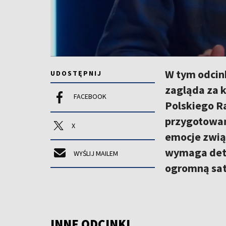
W tym odcin
UDOSTĘPNIJ
zagląda za 
FACEBOOK
Polskiego Ra
przygotowań 
X
emocje zwią
wymaga deter
WYŚLIJ MAILEM
ogromną saty
INNE ODCINKI