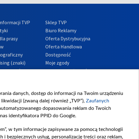
nformacji TVP
Sklep TVP
tyki
Biuro Reklamy
la prasy
Oferta Dystrybucyjna
ów
Oferta Handlowa
tograficzny
Dostępność
sing (znaki)
Moje zgody
Prywatności
Procedura zgłoszeń
wewnętrznych
przeciwdziałania
m i korupcji
ierania danych, dostęp do informacji na Twoim urządzeniu
likwidacji (zwaną dalej również „TVP”),
Zaufanych
zautomatyzowanego dopasowania reklam do Twoich
 nas identyfikatora PPID do Google.
em”, w tym informacje zapisywane za pomocą technologii
 bezpiecznych usług, personalizację treści oraz reklam,