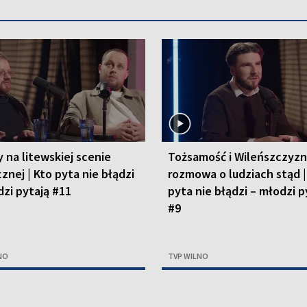
 na litewskiej scenie
Tożsamość i Wileńszczyzn
znej | Kto pyta nie błądzi
rozmowa o ludziach stąd |
dzi pytają #11
pyta nie błądzi – młodzi p
#9
NO
TVP WILNO