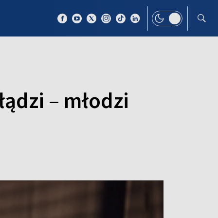
 TEMAT
WIĘCEJ
łądzi – młodzi