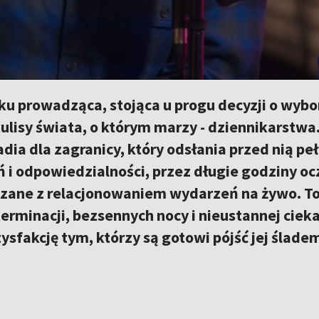
ku prowadząca, stojąca u progu decyzji o wybo
kulisy świata, o którym marzy - dziennikarst
dia dla zagranicy, który odsłania przed nią peł
i odpowiedzialności, przez długie godziny oc
zane z relacjonowaniem wydarzeń na żywo. To s
minacji, bezsennych nocy i nieustannej ciekaw
sfakcję tym, którzy są gotowi pójść jej ślade