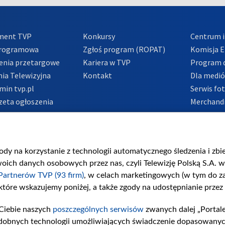
ment TVP
Konkursy
Centrum i
Programowa
Zgłoś program (ROPAT)
Komisja E
enia przetargowe
Kariera w TVP
Program d
ia Telewizyjna
Kontakt
Dla medi
min tvp.pl
Serwis fo
zeta ogłoszenia
Merchandi
acje o nadawcy
Polityka 
Polityka 
nadużycio
gody na korzystanie z technologii automatycznego śledzenia i zb
ch danych osobowych przez nas, czyli Telewizję Polską S.A. w 
Partnerów TVP (93 firm)
, w celach marketingowych (w tym do 
 które wskazujemy poniżej, a także zgody na udostępnianie przez
Ciebie naszych
poszczególnych serwisów
zwanych dalej „Portal
dobnych technologii umożliwiających świadczenie dopasowanych i