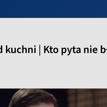
INFO WILNO
WILNO NA DZIEŃ DOBRY
PROGRAMY
ZGŁOŚ
kuchni | Kto pyta nie b