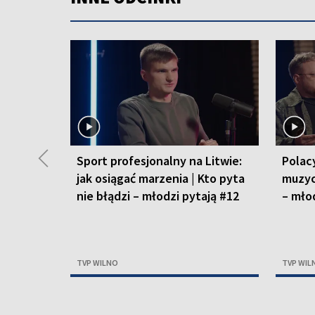
◀
Sport profesjonalny na Litwie:
Polacy
jak osiągać marzenia | Kto pyta
muzyc
nie błądzi – młodzi pytają #12
– mło
TVP WILNO
TVP WIL