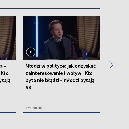
▶
a –
Młodzi w polityce: jak odzyskać
Medycyna
 Kto
zainteresowanie i wpływ | Kto
światy, 
ytają
pyta nie błądzi – młodzi pytają
nie błąd
#8
TVP WILNO
TVP WILNO