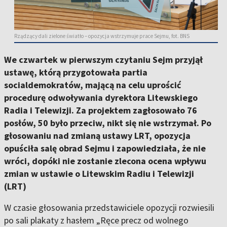
Rządzący dali zielone światło – opozycja wstrzymuje prace Sejmu, fot. BNS
We czwartek w pierwszym czytaniu Sejm przyjął
ustawę, którą przygotowała partia
socialdemokratów, mającą na celu uprościć
procedurę odwoływania dyrektora Litewskiego
Radia i Telewizji. Za projektem zagłosowało 76
posłów, 50 było przeciw, nikt się nie wstrzymał. Po
głosowaniu nad zmianą ustawy LRT, opozycja
opuściła salę obrad Sejmu i zapowiedziała, że nie
wróci, dopóki nie zostanie zlecona ocena wpływu
zmian w ustawie o Litewskim Radiu i Telewizji
(LRT)
W czasie głosowania przedstawiciele opozycji rozwiesili
po sali plakaty z hasłem „Ręce precz od wolnego