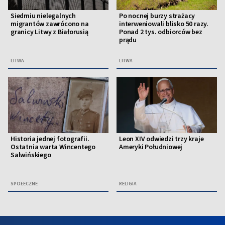
Siedmiu nielegalnych
Po nocnej burzy strażacy
migrantów zawrócono na
interweniowali blisko 50 razy.
granicy Litwy z Białorusią
Ponad 2 tys. odbiorców bez
prądu
LITWA
LITWA
Historia jednej fotografii.
Leon XIV odwiedzi trzy kraje
Ostatnia warta Wincentego
Ameryki Południowej
Salwińskiego
SPOŁECZNE
RELIGIA