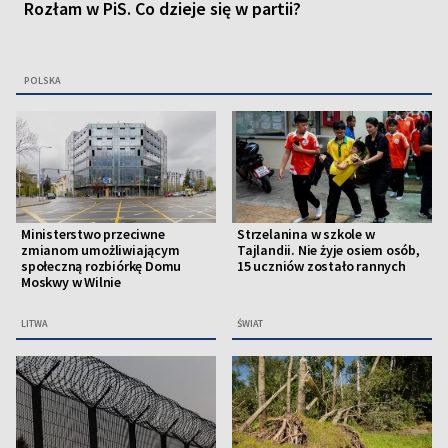
Rozłam w PiS. Co dzieje się w partii?
POLSKA
Ministerstwo przeciwne
Strzelanina w szkole w
zmianom umożliwiającym
Tajlandii. Nie żyje osiem osób,
społeczną rozbiórkę Domu
15 uczniów zostało rannych
Moskwy w Wilnie
LITWA
ŚWIAT