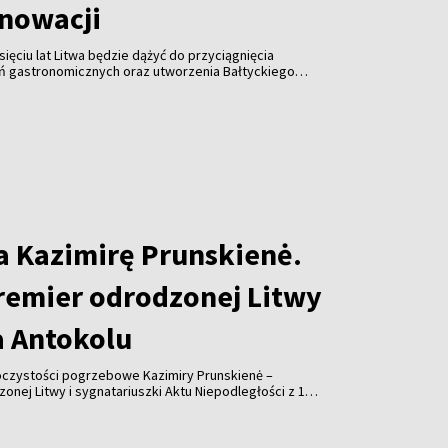
nowacji
sięciu lat Litwa będzie dążyć do przyciągnięcia
ń gastronomicznych oraz utworzenia Bałtyckiego
nnowacji – w tym celu po raz pierwszy przygotowywana
gastronomiczna.
a Kazimirę Prunskienė.
remier odrodzonej Litwy
a Antokolu
roczystości pogrzebowe Kazimiry Prunskienė –
onej Litwy i sygnatariuszki Aktu Niepodległości z 11
k zostanie pochowana na Cmentarzu Antokolskim, na