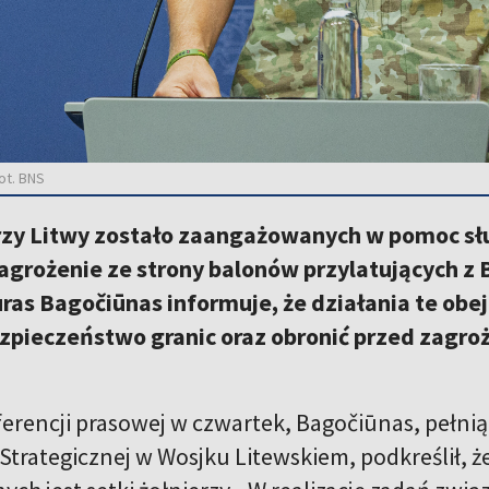
ot. BNS
erzy Litwy zostało zaangażowanych w pomoc
zagrożenie
ze strony balonów przylatujących z 
uras Bagočiūnas informuje, że działania te ob
zpieczeństwo granic oraz obronić przed zagro
erencji prasowej w czwartek, Bagočiūnas, pełni
trategicznej w Wosjku Litewskiem, podkreślił, że