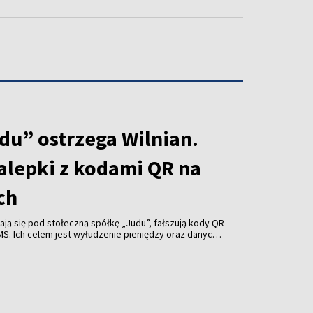
du” ostrzega Wilnian.
alepki z kodami QR na
ch
ją się pod stołeczną spółkę „Judu”, fałszują kody QR
MS. Ich celem jest wyłudzenie pieniędzy oraz danych
ów Wilna.