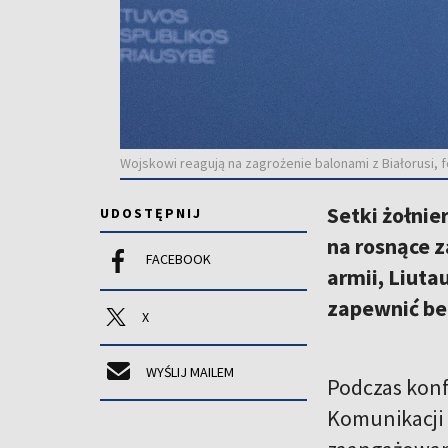
Wojskowi reagują na zagrożenie balonami z Białorusi, f
Setki żołni
UDOSTĘPNIJ
na rosnące 
FACEBOOK
armii, Liuta
zapewnić be
X
WYŚLIJ MAILEM
Podczas konf
Komunikacji S