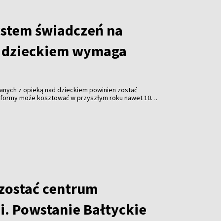
ystem świadczeń na
d dzieckiem wymaga
nych z opieką nad dzieckiem powinien zostać
 reformy może kosztować w przyszłym roku nawet 100
premier Litwy Mindaugas Sinkevičius.
 zostać centrum
i. Powstanie Bałtyckie