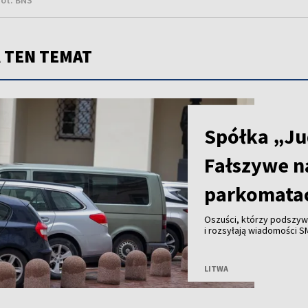
fot. BNS
 TEN TEMAT
NOWOŚĆ
Spółka „Ju
Fałszywe n
parkomata
Oszuści, którzy podszywa
i rozsyłają wiadomości S
bankowych od mieszkańc
LITWA