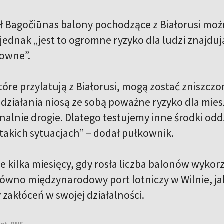
ł Bagočiūnas balony pochodzące z Białorusi mo
jednak „jest to ogromne ryzyko dla ludzi znajdują
towne”.
tóre przylatują z Białorusi, mogą zostać zniszcz
 działania niosą ze sobą poważne ryzyko dla mie
nalnie drogie. Dlatego testujemy inne środki odd
takich sytuacjach” – dodał pułkownik.
 ostatnie kilka miesięcy, gdy rosła liczba balonów 
arówno międzynarodowy port lotniczy w Wilnie, ja
 zakłóceń w swojej działalności.