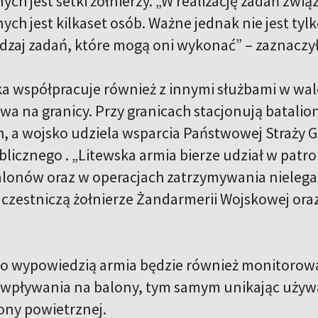
ch jest setki żołnierzy. „W realizację zadań zwi
h jest kilkaset osób. Ważne jednak nie jest tylko
dzaj zadań, które mogą oni wykonać” – zaznaczył
ka współpracuje również z innymi służbami w wa
wa na granicy. Przy granicach stacjonują batali
 a wojsko udziela wsparcia Państwowej Straży Gra
licznego . „Litewska armia bierze udział w patr
lonów oraz w operacjach zatrzymywania nielegal
uczestniczą żołnierze Żandarmerii Wojskowej oraz
go wypowiedzią armia będzie również monitorowa
wpływania na balony, tym samym unikając używ
ny powietrznej.