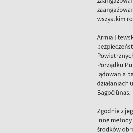
zaangażowany
zaangażowanyc
wszystkim ro
Armia litews
bezpieczeńst
Powietrznych,
Porządku Pub
lądowania ba
działaniach 
Bagočiūnas.
Zgodnie z je
inne metody 
środków obro