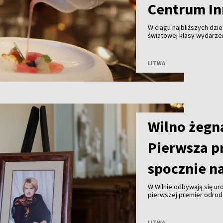
Centrum In
W ciągu najbliższych dzie
światowej klasy wydarze
Centrum Gastronomii i I
jest litewska strategia 
LITWA
Wilno żegn
Pierwsza p
spocznie n
W Wilnie odbywają się u
pierwszej premier odrodz
marca 1990 roku. Polity
Wzgórzu Sygnatariuszy.
LITWA