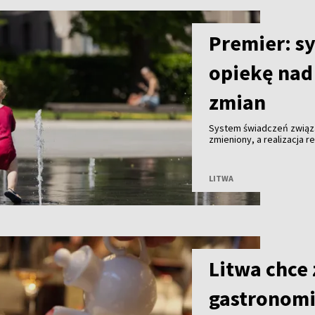
Premier: s
opiekę na
zmian
System świadczeń związa
zmieniony, a realizacja
mln euro – zapowiedział 
LITWA
Litwa chce
gastronomi