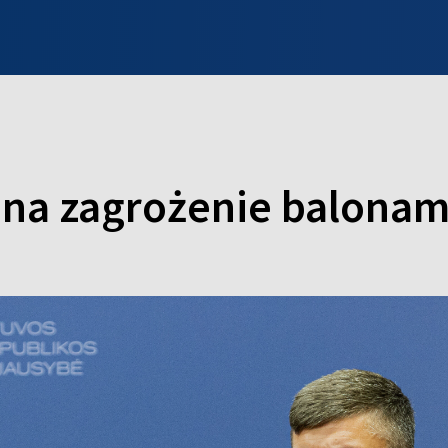
INFO WILNO
WILNO NA DZIEŃ DOBRY
PROGRAMY
ZGŁOŚ
na zagrożenie balonami