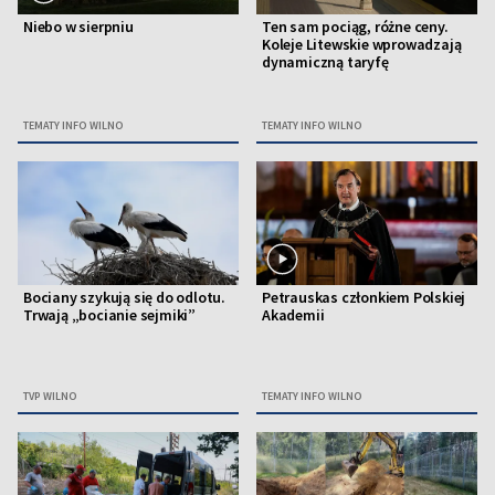
Niebo w sierpniu
Ten sam pociąg, różne ceny.
Koleje Litewskie wprowadzają
dynamiczną taryfę
TEMATY INFO WILNO
TEMATY INFO WILNO
Bociany szykują się do odlotu.
Petrauskas członkiem Polskiej
Trwają „bocianie sejmiki”
Akademii
TVP WILNO
TEMATY INFO WILNO