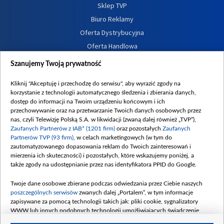
Sklep TVP
Biuro Reklamy
Oferta Dystrybucyjna
Oferta Handlowa
Dostępność
Szanujemy Twoją prywatność
Moje zgody
Kliknij "Akceptuję i przechodzę do serwisu", aby wyrazić zgody na
Procedura zgłoszeń wewnętrznych
korzystanie z technologii automatycznego śledzenia i zbierania danych,
dostęp do informacji na Twoim urządzeniu końcowym i ich
przechowywanie oraz na przetwarzanie Twoich danych osobowych przez
nas, czyli Telewizję Polską S.A. w likwidacji (zwaną dalej również „TVP”),
Zaufanych Partnerów z IAB* (1201 firm)
oraz pozostałych
Zaufanych
Partnerów TVP (93 firm)
, w celach marketingowych (w tym do
zautomatyzowanego dopasowania reklam do Twoich zainteresowań i
mierzenia ich skuteczności) i pozostałych, które wskazujemy poniżej, a
także zgody na udostępnianie przez nas identyfikatora PPID do Google.
Twoje dane osobowe zbierane podczas odwiedzania przez Ciebie naszych
poszczególnych serwisów
zwanych dalej „Portalem”, w tym informacje
zapisywane za pomocą technologii takich jak: pliki cookie, sygnalizatory
WWW lub innych podobnych technologii umożliwiających świadczenie
dopasowanych i bezpiecznych usług, personalizację treści oraz reklam,