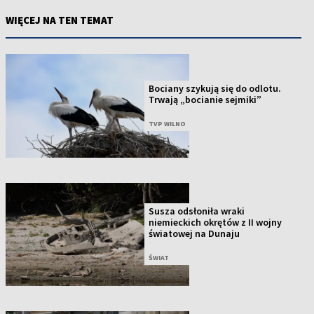
WIĘCEJ NA TEN TEMAT
Bociany szykują się do odlotu.
Trwają „bocianie sejmiki”
TVP WILNO
Susza odsłoniła wraki
niemieckich okrętów z II wojny
światowej na Dunaju
ŚWIAT