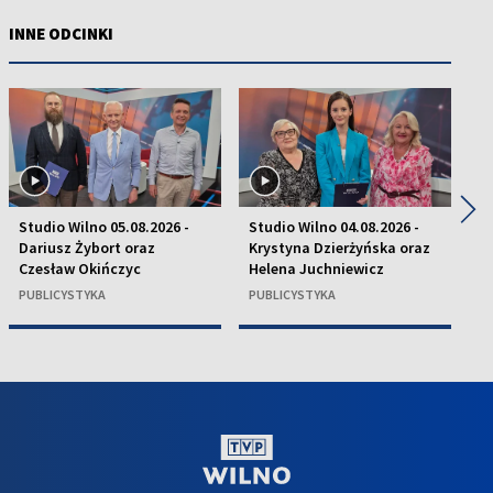
INNE ODCINKI
◀
▶
Studio Wilno 05.08.2026 -
Studio Wilno 04.08.2026 -
St
Dariusz Żybort oraz
Krystyna Dzierżyńska oraz
ks
Czesław Okińczyc
Helena Juchniewicz
R
PUBLICYSTYKA
PUBLICYSTYKA
P