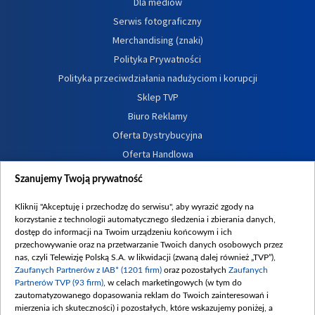
Dla mediów
Serwis fotograficzny
Merchandising (znaki)
Polityka Prywatności
Polityka przeciwdziałania nadużyciom i korupcji
Sklep TVP
Biuro Reklamy
Oferta Dystrybucyjna
Oferta Handlowa
Dostępność
Szanujemy Twoją prywatność
Moje zgody
Kliknij "Akceptuję i przechodzę do serwisu", aby wyrazić zgody na
Procedura zgłoszeń wewnętrznych
korzystanie z technologii automatycznego śledzenia i zbierania danych,
dostęp do informacji na Twoim urządzeniu końcowym i ich
przechowywanie oraz na przetwarzanie Twoich danych osobowych przez
nas, czyli Telewizję Polską S.A. w likwidacji (zwaną dalej również „TVP”),
Zaufanych Partnerów z IAB* (1201 firm)
oraz pozostałych
Zaufanych
Partnerów TVP (93 firm)
, w celach marketingowych (w tym do
zautomatyzowanego dopasowania reklam do Twoich zainteresowań i
mierzenia ich skuteczności) i pozostałych, które wskazujemy poniżej, a