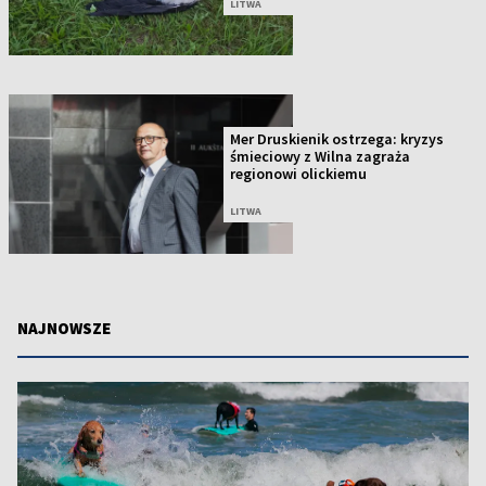
LITWA
Mer Druskienik ostrzega: kryzys
śmieciowy z Wilna zagraża
regionowi olickiemu
LITWA
NAJNOWSZE