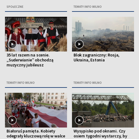
SPOŁECZNE
TEMATY INFO WILNO
35 lat razem na scenie.
Blok zagraniczny: Rosja,
„Suderwianie” obchodzą
Ukraina, Estonia
muzyczny jubileusz
TEMATY INFO WILNO
TEMATY INFO WILNO
Białoruś pamięta. Kobiety
Wysypisko pod oknami. Czy
odegrały kluczową rolę w walce
osiem tygodni wystarczy, by