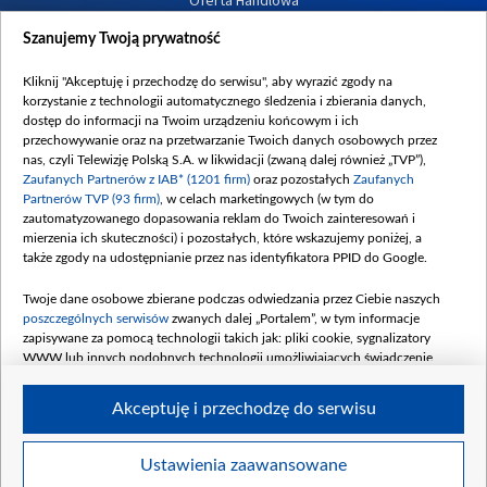
Oferta Handlowa
Dostępność
Szanujemy Twoją prywatność
Moje zgody
Kliknij "Akceptuję i przechodzę do serwisu", aby wyrazić zgody na
Procedura zgłoszeń wewnętrznych
korzystanie z technologii automatycznego śledzenia i zbierania danych,
dostęp do informacji na Twoim urządzeniu końcowym i ich
przechowywanie oraz na przetwarzanie Twoich danych osobowych przez
nas, czyli Telewizję Polską S.A. w likwidacji (zwaną dalej również „TVP”),
Zaufanych Partnerów z IAB* (1201 firm)
oraz pozostałych
Zaufanych
Partnerów TVP (93 firm)
, w celach marketingowych (w tym do
zautomatyzowanego dopasowania reklam do Twoich zainteresowań i
mierzenia ich skuteczności) i pozostałych, które wskazujemy poniżej, a
także zgody na udostępnianie przez nas identyfikatora PPID do Google.
Twoje dane osobowe zbierane podczas odwiedzania przez Ciebie naszych
poszczególnych serwisów
zwanych dalej „Portalem”, w tym informacje
zapisywane za pomocą technologii takich jak: pliki cookie, sygnalizatory
WWW lub innych podobnych technologii umożliwiających świadczenie
dopasowanych i bezpiecznych usług, personalizację treści oraz reklam,
udostępnianie funkcji mediów społecznościowych oraz analizowanie ruchu
Akceptuję i przechodzę do serwisu
w Internecie.
Twoje dane osobowe zbierane podczas odwiedzania przez Ciebie
Ustawienia zaawansowane
poszczególnych serwisów
na Portalu, takie jak adresy IP, identyfikatory