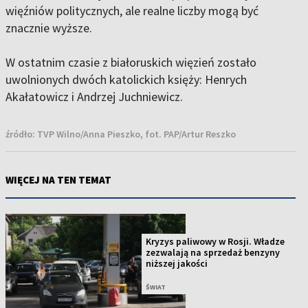
więźniów politycznych, ale realne liczby mogą być
znacznie wyższe.
W ostatnim czasie z białoruskich więzień zostało
uwolnionych dwóch katolickich księży: Henrych
Akałatowicz i Andrzej Juchniewicz.
źródło:
TVP Wilno/Anna Pieszko, fot. PAP/Artur Reszko
WIĘCEJ NA TEN TEMAT
Kryzys paliwowy w Rosji. Władze
zezwalają na sprzedaż benzyny
niższej jakości
ŚWIAT