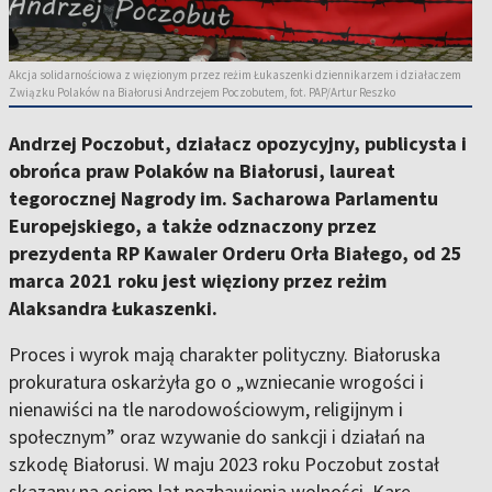
Akcja solidarnościowa z więzionym przez reżim Łukaszenki dziennikarzem i działaczem
Związku Polaków na Białorusi Andrzejem Poczobutem, fot. PAP/Artur Reszko
Andrzej Poczobut, działacz opozycyjny, publicysta i
obrońca praw Polaków na Białorusi, laureat
tegorocznej Nagrody im. Sacharowa Parlamentu
Europejskiego, a także odznaczony przez
prezydenta RP Kawaler Orderu Orła Białego, od 25
marca 2021 roku jest więziony przez reżim
Alaksandra Łukaszenki.
Proces i wyrok mają charakter polityczny. Białoruska
prokuratura oskarżyła go o „wzniecanie wrogości i
nienawiści na tle narodowościowym, religijnym i
społecznym” oraz wzywanie do sankcji i działań na
szkodę Białorusi. W maju 2023 roku Poczobut został
skazany na osiem lat pozbawienia wolności. Karę