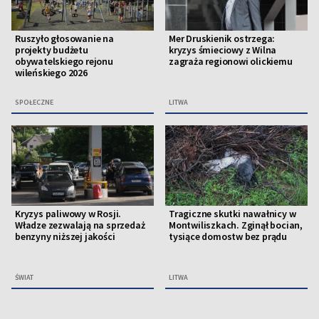
Ruszyło głosowanie na
Mer Druskienik ostrzega:
projekty budżetu
kryzys śmieciowy z Wilna
obywatelskiego rejonu
zagraża regionowi olickiemu
wileńskiego 2026
SPOŁECZNE
LITWA
Kryzys paliwowy w Rosji.
Tragiczne skutki nawałnicy w
Władze zezwalają na sprzedaż
Montwiliszkach. Zginął bocian,
benzyny niższej jakości
tysiące domostw bez prądu
ŚWIAT
LITWA