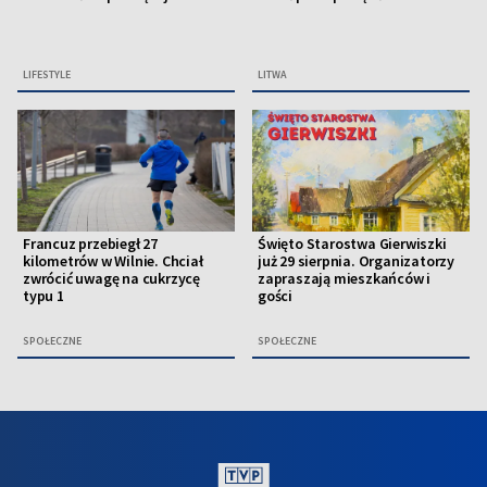
LIFESTYLE
LITWA
Francuz przebiegł 27
Święto Starostwa Gierwiszki
kilometrów w Wilnie. Chciał
już 29 sierpnia. Organizatorzy
zwrócić uwagę na cukrzycę
zapraszają mieszkańców i
typu 1
gości
SPOŁECZNE
SPOŁECZNE