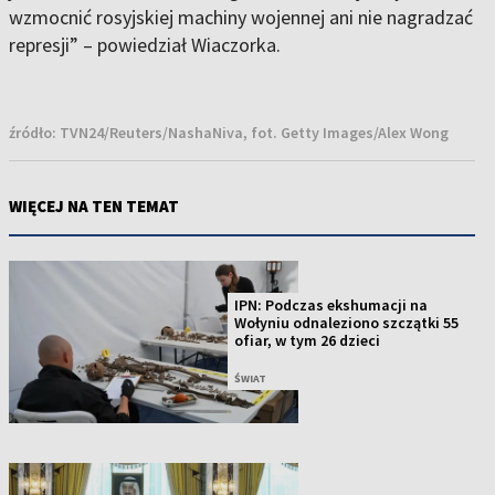
wzmocnić rosyjskiej machiny wojennej ani nie nagradzać
represji” – powiedział Wiaczorka.
źródło:
TVN24/Reuters/NashaNiva, fot. Getty Images/Alex Wong
WIĘCEJ NA TEN TEMAT
IPN: Podczas ekshumacji na
Wołyniu odnaleziono szczątki 55
ofiar, w tym 26 dzieci
ŚWIAT