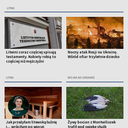
LITWA
Litwini coraz częściej spisują
Nocny atak Rosji na Ukrainę.
testamenty. Kobiety robią to
Wśród ofiar trzyletnie dziecko
częściej niż mężczyźni
LITWA
WOJNA NA UKRAINIE
Jak przeżyłam litewską łaźnię
Żywy bocian z Montwiliszek
i... wróciłam po więcej
trafił pod opiekę służb