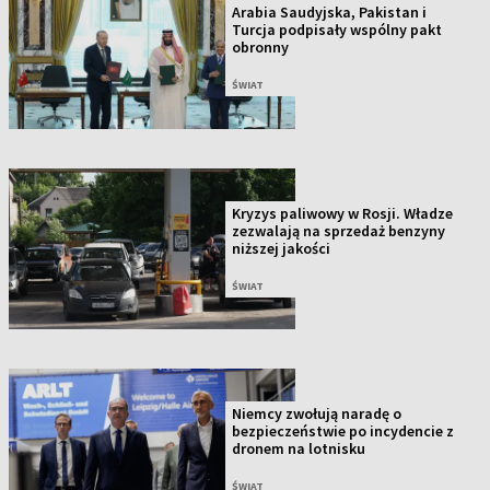
Arabia Saudyjska, Pakistan i
Turcja podpisały wspólny pakt
obronny
ŚWIAT
Kryzys paliwowy w Rosji. Władze
zezwalają na sprzedaż benzyny
niższej jakości
ŚWIAT
Niemcy zwołują naradę o
bezpieczeństwie po incydencie z
dronem na lotnisku
ŚWIAT