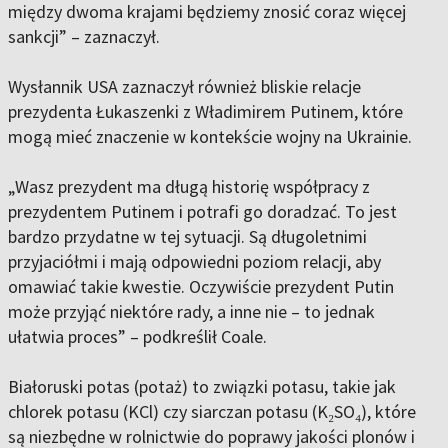
między dwoma krajami będziemy znosić coraz więcej
sankcji” – zaznaczył.
Wysłannik USA zaznaczył również bliskie relacje
prezydenta Łukaszenki z Władimirem Putinem, które
mogą mieć znaczenie w kontekście wojny na Ukrainie.
„Wasz prezydent ma długą historię współpracy z
prezydentem Putinem i potrafi go doradzać. To jest
bardzo przydatne w tej sytuacji. Są długoletnimi
przyjaciółmi i mają odpowiedni poziom relacji, aby
omawiać takie kwestie. Oczywiście prezydent Putin
może przyjąć niektóre rady, a inne nie – to jednak
ułatwia proces” – podkreślił Coale.
Białoruski potas (potaż) to związki potasu, takie jak
chlorek potasu (KCl) czy siarczan potasu (K₂SO₄), które
są niezbędne w rolnictwie do poprawy jakości plonów i