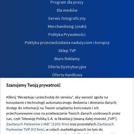
Program dla prasy
Dla mediów
Serwis fotograficzny
Merchandising (znaki)
Polityka Prywatności
Polityka przeciwdziałania nadużyciom i korupcji
Sklep TVP
Biuro Reklamy
Oferta Dystrybucyjna
Oferta Handlowa
Dostępność
Szanujemy Twoją prywatność
Moje zgody
Kliknij "Akceptuję i przechodzę do serwisu", aby wyrazić zgody na
Procedura zgłoszeń wewnętrznych
korzystanie z technologii automatycznego śledzenia i zbierania danych,
dostęp do informacji na Twoim urządzeniu końcowym i ich
przechowywanie oraz na przetwarzanie Twoich danych osobowych przez
nas, czyli Telewizję Polską S.A. w likwidacji (zwaną dalej również „TVP”),
Zaufanych Partnerów z IAB* (1201 firm)
oraz pozostałych
Zaufanych
Partnerów TVP (93 firm)
, w celach marketingowych (w tym do