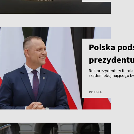
Polska po
prezydentu
Rok prezydentury Karola
rządem obejmującego kw
sprawiedliwości, finans
w polityce międzynarodow
napięcia w relacjach z Ukr
POLSKA