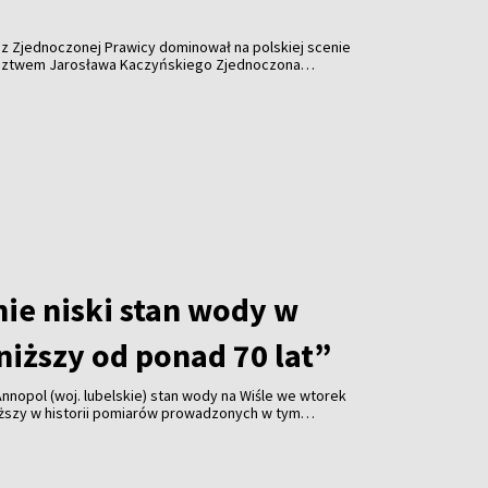
z Zjednoczonej Prawicy dominował na polskiej scenie
ództwem Jarosława Kaczyńskiego Zjednoczona
ręką, spychając opozycję do defensywy. Dziś ten obóz
 pole bitwy jednocześnie. Jak doszło do pęknięcia na
im walczy i co znaczy klub parlamentarny Rozwój Plus?
ie niski stan wody w
niższy od ponad 70 lat”
Annopol (woj. lubelskie) stan wody na Wiśle we wtorek
niższy w historii pomiarów prowadzonych w tym
– przekazał hydrolog IMGW Paweł Staniszewski.
wody jest też w Warszawie.