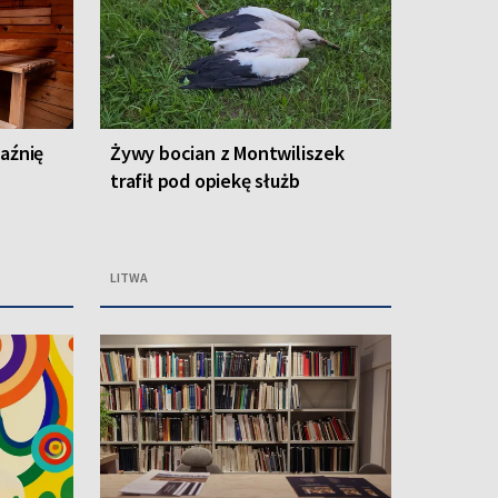
łaźnię
Żywy bocian z Montwiliszek
trafił pod opiekę służb
LITWA