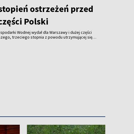
stopień ostrzeżeń przed
zęści Polski
Gospodarki Wodnej wydał dla Warszawy i dużej części
szego, trzeciego stopnia z powodu utrzymującej się
strzegają, że w najbliższych dniach temperatura
awet 40 st. C.