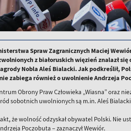
nisterstwa Spraw Zagranicznych Maciej Wewiór
wolnionych z białoruskich więzień znalazł się 
grody Nobla Aleś Bialacki. Jak podkreślił, Po
ie zabiega również o uwolnienie Andrzeja Po
ntrum Obrony Praw Człowieka „Wiasna” oraz nieza
śród sobotnich uwolnionych są m.in. Aleś Bialack
fakt, że wolność odzyskał obywatel Polski. Nie u
ndrzeja Poczobuta – zaznaczył Wewiór.