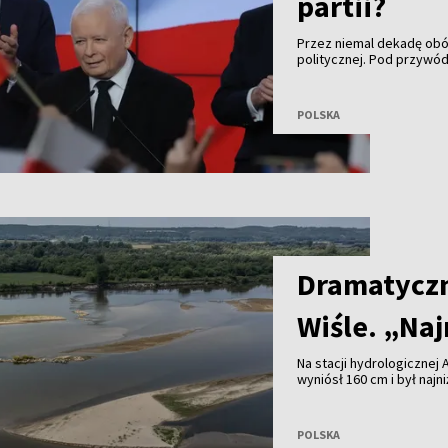
partii?
Przez niemal dekadę obó
politycznej. Pod przyw
Prawica rządziła twardą 
przypomina plac budowy i
polskiej prawicy, kto z k
POLSKA
Dramatyczn
Wiśle. „Naj
Na stacji hydrologicznej 
wyniósł 160 cm i był naj
miejscu od ponad 70 lat 
Dramatycznie niski stan 
POLSKA