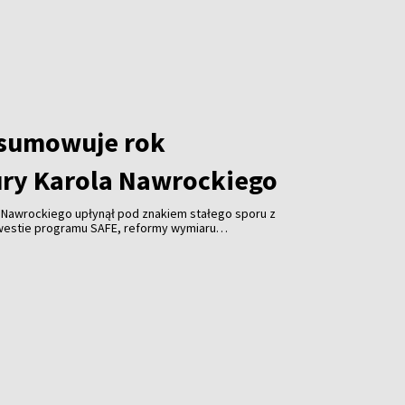
dsumowuje rok
ry Karola Nawrockiego
 Nawrockiego upłynął pod znakiem stałego sporu z
estie programu SAFE, reformy wymiaru
ów publicznych czy obsady stanowisk ambasadorskich;
ej były to m.in. próby zacieśniania więzów z USA i
ainą.