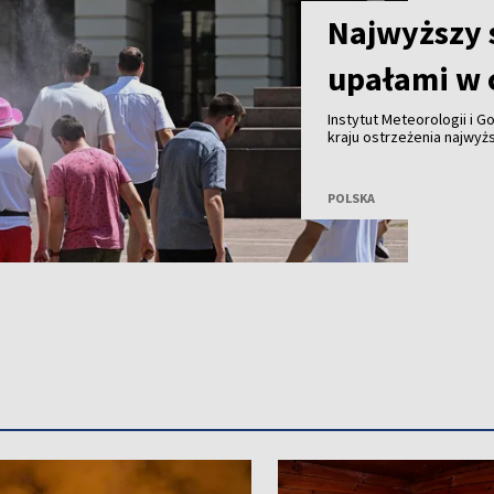
Najwyższy 
upałami w c
Instytut Meteorologii i 
kraju ostrzeżenia najwyż
fali upałów. Synoptycy o
miejscami może sięgnąć n
POLSKA