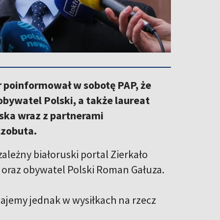
 poinformował w sobotę PAP, że
obywatel Polski, a także laureat
lska wraz z partnerami
czobuta.
leżny białoruski portal Zierkało
i oraz obywatel Polski Roman Gałuza.
stajemy jednak w wysiłkach na rzecz