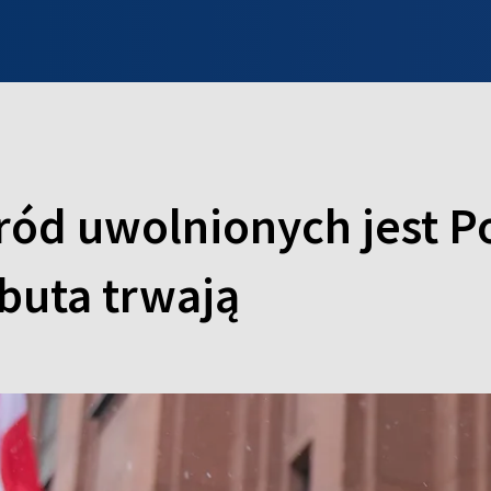
INFO WILNO
WILNO NA DZIEŃ DOBRY
PROGRAMY
ZGŁOŚ
ód uwolnionych jest Po
buta trwają