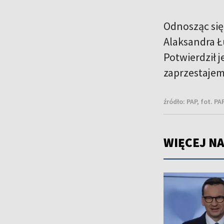
Odnosząc się
Alaksandra Ł
Potwierdził j
zaprzestajemy
źródło:
PAP, fot. PA
WIĘCEJ NA