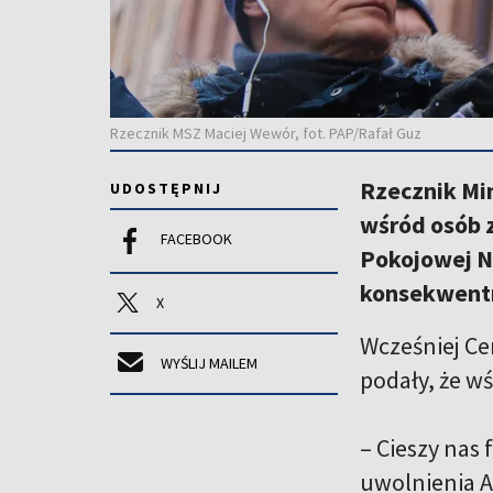
Rzecznik MSZ Maciej Wewór, fot. PAP/Rafał Guz
Rzecznik Mi
UDOSTĘPNIJ
wśród osób z
FACEBOOK
Pokojowej Na
konsekwentn
X
Wcześniej Ce
WYŚLIJ MAILEM
podały, że w
– Cieszy nas 
uwolnienia A