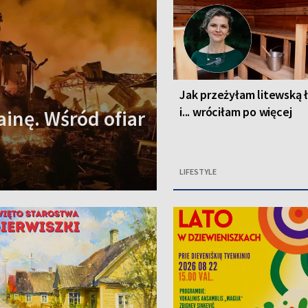
Jak przeżyłam litewską 
i... wróciłam po więcej
ainę. Wśród ofiar
LIFESTYLE