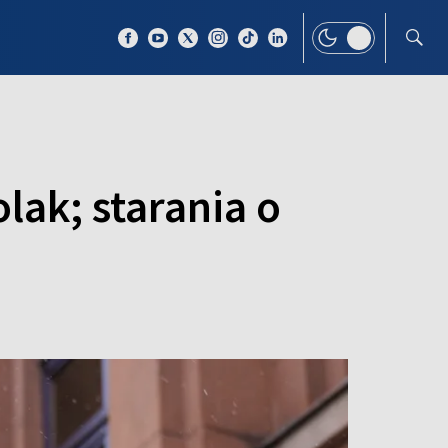
 TEMAT
WIĘCEJ
lak; starania o