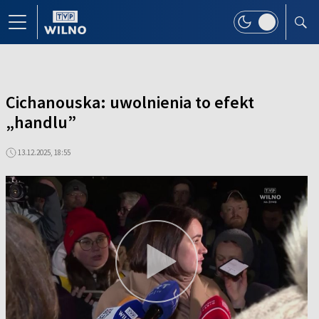
Cichanouska: uwolnienia to efekt
„handlu”
13.12.2025, 18:55