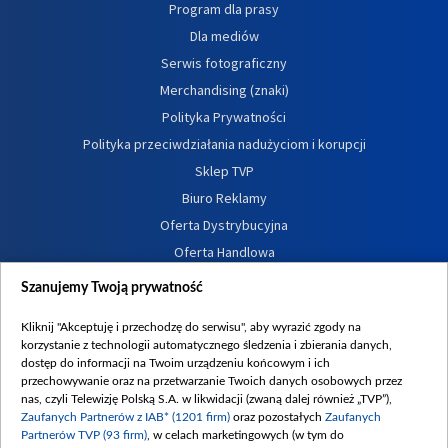
Program dla prasy
Dla mediów
Serwis fotograficzny
Merchandising (znaki)
Polityka Prywatności
Polityka przeciwdziałania nadużyciom i korupcji
Sklep TVP
Biuro Reklamy
Oferta Dystrybucyjna
Oferta Handlowa
Dostępność
Szanujemy Twoją prywatność
Moje zgody
Kliknij "Akceptuję i przechodzę do serwisu", aby wyrazić zgody na
Procedura zgłoszeń wewnętrznych
korzystanie z technologii automatycznego śledzenia i zbierania danych,
dostęp do informacji na Twoim urządzeniu końcowym i ich
przechowywanie oraz na przetwarzanie Twoich danych osobowych przez
nas, czyli Telewizję Polską S.A. w likwidacji (zwaną dalej również „TVP”),
Zaufanych Partnerów z IAB* (1201 firm)
oraz pozostałych
Zaufanych
Partnerów TVP (93 firm)
, w celach marketingowych (w tym do