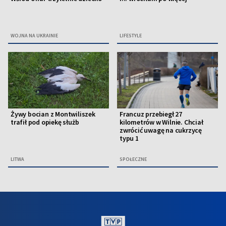
WOJNA NA UKRAINIE
LIFESTYLE
Żywy bocian z Montwiliszek
Francuz przebiegł 27
trafił pod opiekę służb
kilometrów w Wilnie. Chciał
zwrócić uwagę na cukrzycę
typu 1
LITWA
SPOŁECZNE