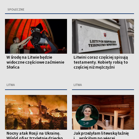
SPOŁECZNE
W środę na Litwie będzie
Litwini coraz częściej spisują
widoczne częściowe zaćmienie
testamenty. Kobiety robią to
Słońca
częściej niż mężczyźni
LITWA
LITWA
Nocny atak Rosji na Ukrainę.
Jak przeżyłam litewską łaźnię
Wśród ofiar trzyletnie dziecko
i... wróciłam po więcej