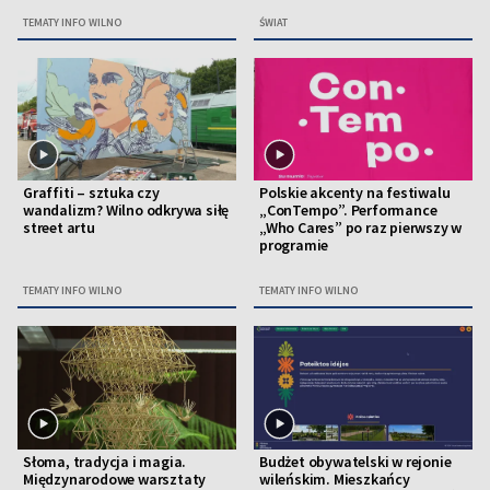
TEMATY INFO WILNO
ŚWIAT
Graffiti – sztuka czy
Polskie akcenty na festiwalu
wandalizm? Wilno odkrywa siłę
„ConTempo”. Performance
street artu
„Who Cares” po raz pierwszy w
programie
TEMATY INFO WILNO
TEMATY INFO WILNO
Słoma, tradycja i magia.
Budżet obywatelski w rejonie
Międzynarodowe warsztaty
wileńskim. Mieszkańcy