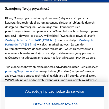
Dostępność
Szanujemy Twoją prywatność
Moje zgody
Kliknij "Akceptuję i przechodzę do serwisu", aby wyrazić zgody na
Procedura zgłoszeń wewnętrznych
korzystanie z technologii automatycznego śledzenia i zbierania danych,
dostęp do informacji na Twoim urządzeniu końcowym i ich
przechowywanie oraz na przetwarzanie Twoich danych osobowych przez
nas, czyli Telewizję Polską S.A. w likwidacji (zwaną dalej również „TVP”),
Zaufanych Partnerów z IAB* (1201 firm)
oraz pozostałych
Zaufanych
Partnerów TVP (93 firm)
, w celach marketingowych (w tym do
zautomatyzowanego dopasowania reklam do Twoich zainteresowań i
mierzenia ich skuteczności) i pozostałych, które wskazujemy poniżej, a
także zgody na udostępnianie przez nas identyfikatora PPID do Google.
Twoje dane osobowe zbierane podczas odwiedzania przez Ciebie naszych
poszczególnych serwisów
zwanych dalej „Portalem”, w tym informacje
zapisywane za pomocą technologii takich jak: pliki cookie, sygnalizatory
WWW lub innych podobnych technologii umożliwiających świadczenie
dopasowanych i bezpiecznych usług, personalizację treści oraz reklam,
udostępnianie funkcji mediów społecznościowych oraz analizowanie ruchu
Akceptuję i przechodzę do serwisu
w Internecie.
Twoje dane osobowe zbierane podczas odwiedzania przez Ciebie
Ustawienia zaawansowane
poszczególnych serwisów
na Portalu, takie jak adresy IP, identyfikatory